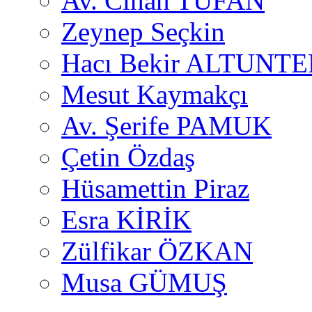
Av. Cihan TUFAN
Zeynep Seçkin
Hacı Bekir ALTUNTE
Mesut Kaymakçı
Av. Şerife PAMUK
Çetin Özdaş
Hüsamettin Piraz
Esra KİRİK
Zülfikar ÖZKAN
Musa GÜMUŞ