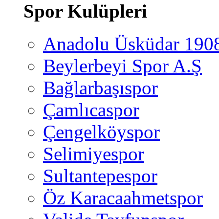
Spor Kulüpleri
Anadolu Üsküdar 190
Beylerbeyi Spor A.Ş
Bağlarbaşıspor
Çamlıcaspor
Çengelköyspor
Selimiyespor
Sultantepespor
Öz Karacaahmetspor