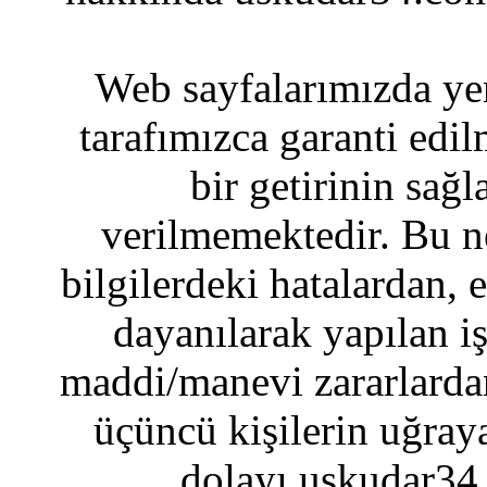
Web sayfalarımızda yer
tarafımızca garanti edil
bir getirinin sağ
verilmemektedir. Bu n
bilgilerdeki hatalardan, 
dayanılarak yapılan i
maddi/manevi zararlardan
üçüncü kişilerin uğraya
dolayı uskudar34