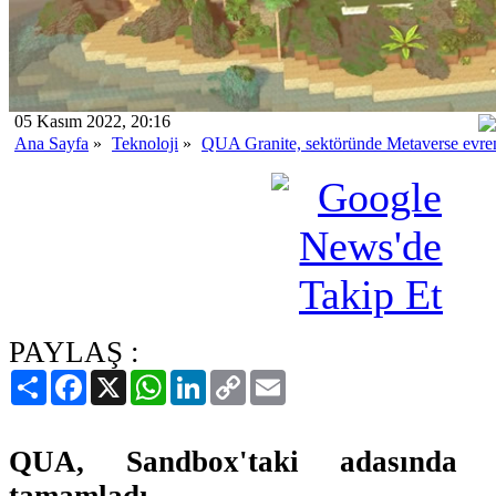
05 Kasım 2022, 20:16
Ana Sayfa
»
Teknoloji
»
QUA Granite, sektöründe Metaverse evreni
PAYLAŞ :
Paylaş
Facebook
X
WhatsApp
LinkedIn
Copy
Email
Link
QUA, Sandbox'taki adasında v