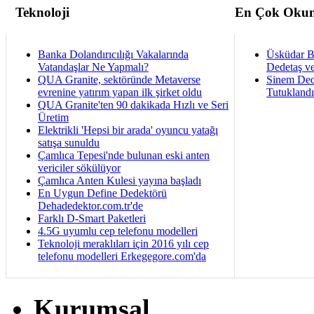
Teknoloji
En Çok Okun
Banka Dolandırıcılığı Vakalarında
Üsküdar B
Vatandaşlar Ne Yapmalı?
Dedetaş ve
QUA Granite, sektöründe Metaverse
Sinem Ded
evrenine yatırım yapan ilk şirket oldu
Tutukland
QUA Granite'ten 90 dakikada Hızlı ve Seri
Üretim
Elektrikli 'Hepsi bir arada' oyuncu yatağı
satışa sunuldu
Çamlıca Tepesi'nde bulunan eski anten
vericiler sökülüyor
Çamlıca Anten Kulesi yayına başladı
En Uygun Define Dedektörü
Dehadedektor.com.tr'de
Farklı D-Smart Paketleri
4.5G uyumlu cep telefonu modelleri
Teknoloji meraklıları için 2016 yılı cep
telefonu modelleri Erkegegore.com'da
Kurumsal