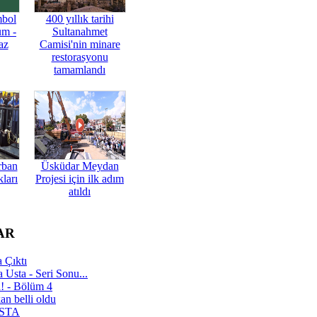
mbol
400 yıllık tarihi
üm -
Sultanahmet
az
Camisi'nin minare
restorasyonu
tamamlandı
rban
Üsküdar Meydan
ları
Projesi için ilk adım
atıldı
AR
 Çıktı
 Usta - Seri Sonu...
a! - Bölüm 4
n belli oldu
 USTA