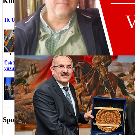
Kültür/Sanat
''Yılbaşı 
10. Üsküdar Kitap Günleri başladı
ziyaretçile
Selim Ter
“Okumak Özgürlüktür” sloganıyla
Üsküdar Sa
Harem Etkinlik Alanı’nda
Üsküdar 9
düzenlenen Kitap Günleri, 200’ün
ziyaretçiyi
üzerin...
2024 Mave
Umudu Yeşe
''Üsküdar 
Üsküdar Bağlarbaşı Kültür Merkezi yeni
Rasim Şen vefat etti
Türkiye'n
yüzüyle kapılarını açtı
Gastronomi
Hanım Sul
Üsküdar'ın kültür-sanat
Türkevi'nd
mekanlarından biri olan Bağlarbaşı
Ekin Uzun
Kültür Merkezi, Üsküdar
Üsküdar 7.
Belediyesi tarafından gerçekleşt...
ziyaretçi k
Spor