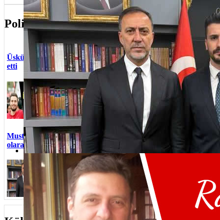
Üsküdar CHP İlçe Başkanı Berk Tütüncü istifa etti
Politika
Ekrem Baki
Üsküdar CHP İlçe Başkanı Berk Tütüncü istifa
“Üsküdar’
etti
sahada şe
Üsküdar AK
Cumhuriyet Halk Partisi Üsküdar
Sosyal Me
İlçe Başkanı Berk Tütüncü ilçe
Üsküdar İ
başkanlığı görevinden istifa etti.
Erdem Dem
Başkan Dem
AK Parti 
ve Dinam
Mustafa Gider, MHP Üsküdar İlçe Başkanı
MHP Üsküda
olarak atandı
BTP Üsküd
Üsküdar M
Milliyetçi Hareket Partisi Üsküdar
Mustafa Gider, MHP Üsküdar İlçe Başkanı olarak atandı
Değişimi
İlçe Başkanlığı görevine Mustafa
Gider atandı.