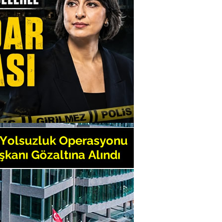
r
timizin 98. kuruluş yılı Üsküdar'da
Tümü
etaş neden gözaltına alındı?
elediye Başkanı Sinem Dedetaş
 operasyonunda gözaltına alındı
vefat etti
kan Yardımcımızın Üsküdarlılara
ıldız Adalet Bakan Yardımcılığı’na
elediyesi Başkan Yardımcısı Tahsin
inden istifa etti
tinkaya vefat etti
diye, belediye hedef ve belediye ne
ta!
eldiyesi’nde bayramlaşma yapıldı
Atatürk’ü Anma Gençlik ve Spor