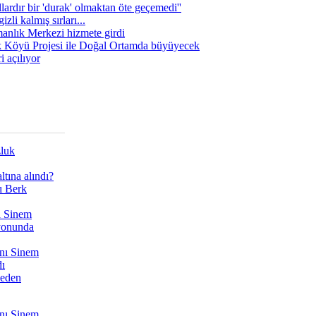
lardır bir 'durak' olmaktan öte geçemedi''
zli kalmış sırları...
manlık Merkezi hizmete girdi
 Köyü Projesi ile Doğal Ortamda büyüyecek
i açılıyor
zluk
tına alındı?
ı Berk
ı Sinem
yonunda
nı Sinem
dı
Neden
nı Sinem