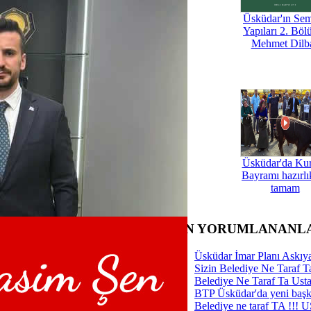
Üsküdar'ın Se
Yapıları 2. Böl
Tümü
Mehmet Dilb
’nin yeni durağı belli oldu
ın geleceği masa başında değil,
killenecek”
 Parti'de sürpriz istifa! Haberi
dya hesabından duyurdu
Yİ Parti'de bayrak değişimi
ir güven tazeledi
Üsküdar'da Ku
ir'in listesi basına sızdırıldı
Bayramı hazırlık
Üsküdar İlçe Başkanlığı için Genç
tamam
ik Başkan Adayı
r'dan istişare toplantısı
ar'da yeni başkan belli oldu
emleket Partisi'nde Bayrak
SON YORUMLANANL
 Tamam
Üsküdar İmar Planı Askıya
Sizin Belediye Ne Taraf Ta
Belediye Ne Taraf Ta Ust
BTP Üsküdar'da yeni başka
Belediye ne taraf TA !!!