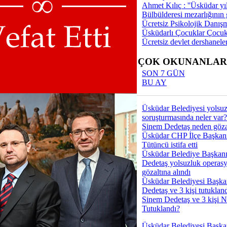
Tümü
Ahmet Kılıç : ''Üsküdar yıl
Bülbülderesi mezarlığının gi
Ücretsiz Psikolojik Danış
Pazarı 2025'' rengarenk stantlarıyla
Üsküdarlı Çocuklar Çocuk
rini bekliyor
Ücretsiz devlet dershaneler
zi Genel Müdür olarak atandı
haf Festivali kapılarını açtı
EN ÇOK OKUNANLAR
. Kitap Fuarı 9 Günde 280 bin
SON 7 GÜN
 misafir etti
BU AY
ra Ödülleri ''İradeni Kuşan,
rt!'' konusuyla sahibini arıyor
Kitap Fuarı'' başladı
Üsküdar Belediyesi yolsu
in ilk Gastronomi Sokağı
soruşturmasında neler var?
 Festivali ile açıldı
Sinem Dedetaş neden gözal
tanlar Sergisi New York
Üsküdar CHP İlçe Başkan
e sanatseverlerle buluştu
Tütüncü istifa etti
lar Üsküdarlıları coşturdu
Üsküdar Belediye Başkan
 Kitap Fuarı'na 250 binden fazla
Dedetaş yolsuzluk operas
atıldı
gözaltına alındı
Üsküdar Belediyesi Başka
Dedetaş ve 3 kişi tutuklan
Sinem Dedetaş ve 3 kişi 
Tümü
Tutuklandı?
Üsküdar Belediyesi Başka