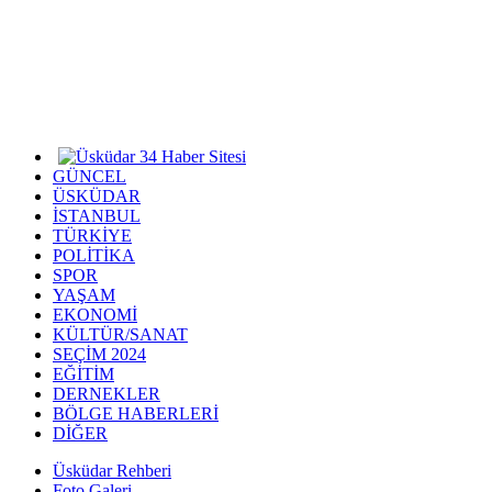
GÜNCEL
ÜSKÜDAR
İSTANBUL
TÜRKİYE
POLİTİKA
SPOR
YAŞAM
EKONOMİ
KÜLTÜR/SANAT
SEÇİM 2024
EĞİTİM
DERNEKLER
BÖLGE HABERLERİ
DİĞER
Üsküdar Rehberi
Foto Galeri