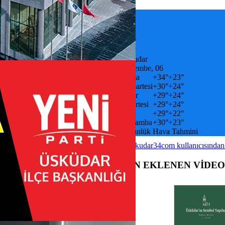
küdar’da etkinliklerle kutlandı
+
30
°
C
Tümü
+
33°
+
24°
Uskudar
Perşembe, 06
ünü’ne özel “Anne Eli Pazarı” el
nda gözaltına alındı
Cuma
+
34°
+
23°
leri pazarı yoğun ilgi gördü
Cumartesi
+
30°
+
24°
e Gençler “Mini Fest 2” ile
Pazar
+
29°
+
24°
eğlendi
Pazartesi
+
29°
+
24°
ındalık haftası Üsküdar'da kutlandı
Salı
+
29°
+
22°
- Kuleli - Kandilli ring otobüs
Çarşamba
+
30°
+
23°
aşlıyor
7 Günlük Hava Tahmini
 ''2025 Yılbaşı Pazarı'' başlıyor
sküdar kreş açılışı ve temel atma
@uskudar34com kullanıcısından
ılacak
a günlük 5 bin 300 kişiye ikramda
SON EKLENEN VİDE
or
Tektaş Yüzüklerde Kasım Ayı
i Başladı!
 Unutulmaz Deneyimler İçin
tifikaları
te, doğaya sahip çıkıyor