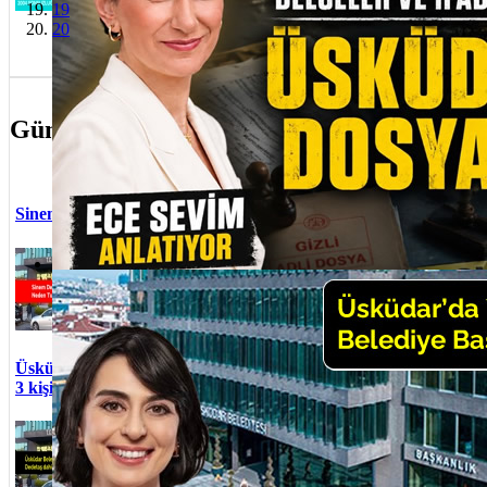
19
Dönüşüyo
20
Cumhuriye
kutlandı
Güncel Olaylar
Sinem Ded
Sinem Dedetaş ve 3 kişi Neden Tutuklandı?
Üsküdar B
yolsuzluk
İstanbul Anadolu Cumhuriyet
Rasim Şen 
Başsavcılığı tarafından başlatılan
Adalet Ba
soruşturmada Üsküdar Belediye
Sinem Dedetaş neden gözaltına alındı?
selamı var
Başkanı Sinem Dedetaş ve Al...
Sedat Ayy
atandı
Üsküdar B
Üsküdar Belediyesi Başkanı Sinem Dedetaş ve
Usta görev
3 kişi tutuklandı
Mustafa Çe
Hedef bele
Üsküdar Belediyesi’nde yapı
taraf ta us
ruhsatı ve iskan süreçlerinde
Üsküdar B
usulsüzlük yapıldığı iddialarına
19 Mayıs 