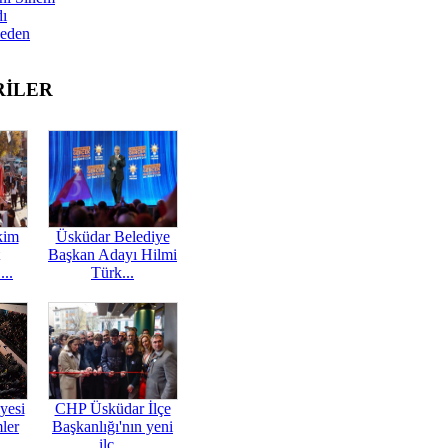
dı
Neden
RİLER
kim
Üsküdar Belediye
Başkan Adayı Hilmi
...
Türk...
yesi
CHP Üsküdar İlçe
mler
Başkanlığı'nın yeni
ilç...