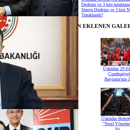
vrupa'yı buluşturan 46. İstanbul
Dedetaş ve 3 kişi tutuklan
gerçekleşti
Sinem Dedetaş ve 3 kişi 
 yeni bir takımı daha var
Tutuklandı?
ücüler 19 Mayıs Haftası'nda yarıştı
rarası Özel Sporcular Atletizm
SON EKLENEN GALE
gelleri Ortadan kaldırdı
aman, Judo'da Üsküdar'a Altın
azandırdı
nadolu 1908 futbolcu arıyor
elediyesi Yaz Spor Okulları
aşladı
lediyesi, Beylerbeyi Stadı için ilan
Üsküdar 29 E
elediyespor'un Yeni Başkanı
Cumhuriyet
Saka oldu
Bayramı'nın 1
spor Başkanı İsmet Özay
istifa etti
Tümü
Üsküdar Beledi
''Yerel Yöneti
lçe Belediyelerinin 2022 yılı bütçesi
Şö...
si'nde onaylandı