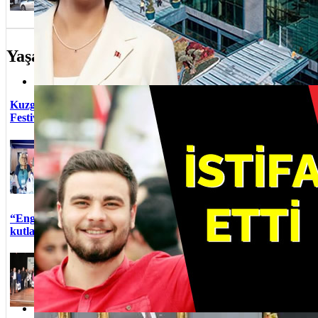
ilişkin İstanbul Anadol...
Bayramı Üs
Yaşam
Anneler G
Üsküdar Belediye Başkanı Sinem Dedetaş yolsuzluk operasyonu
Kuzguncuk Bostanı’nda “Dünya Çevre Günü
emeği ürün
Festivali” düzenlendi
Çocuklar v
doyasıya 
Üsküdar Belediyesi tarafından
Otizm fark
Dünya Çevre Günü kapsamında
Çengelköy 
“Dünya Çevre Günü Festivali”
seferleri b
gerçekleştirildi.
Üsküdar'da
Yuvamız Ü
töreni yap
“Engelliler Haftası” Üsküdar’da etkinlikle
Üsküdar'd
kutlandı
bulunuluy
Pırlanta 
Üsküdar Belediyesi tarafından
İndirimler
“Engelliler Haftası” kapsamında
bodo.com:
Engelsiz Yaşam Merkezi’nde
Hediye Ser
etkinlik düze...
QUA Grani