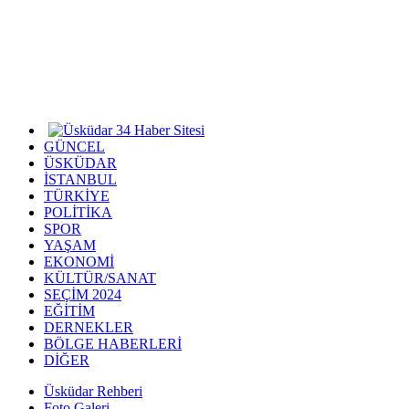
GÜNCEL
ÜSKÜDAR
İSTANBUL
TÜRKİYE
POLİTİKA
SPOR
YAŞAM
EKONOMİ
KÜLTÜR/SANAT
SEÇİM 2024
EĞİTİM
DERNEKLER
BÖLGE HABERLERİ
DİĞER
Üsküdar Rehberi
Foto Galeri