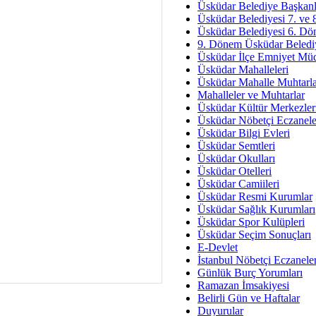
Av. Ş
Üsküdar Belediye Başkanl
Üsküdar Belediyesi 7. ve
İmar Sorunlarının Genel Ç
Üsküdar Belediyesi 6. Dö
9. Dönem Üsküdar Belediy
Çet
Üsküdar İlçe Emniyet Mü
Arakan Ner
Üsküdar Mahalleleri
Üsküdar Mahalle Muhtarla
Hüsam
Mahalleler ve Muhtarlar
Bayramın Mü
Üsküdar Kültür Merkezler
Üsküdar Nöbetçi Eczanele
Es
Üsküdar Bilgi Evleri
Ruhsal Yön
Üsküdar Semtleri
Üsküdar Okulları
Zülf
Üsküdar Otelleri
Üsküdar Kar
Üsküdar Camiileri
Üsküdar Resmi Kurumlar
Mus
Üsküdar Sağlık Kurumları
Üsküdar Spor Kulüpleri
Üsküdar Seçim Sonuçları
E-Devlet
İstanbul Nöbetçi Eczanele
Günlük Burç Yorumları
Ramazan İmsakiyesi
Belirli Gün ve Haftalar
Duyurular