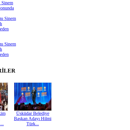
ı Sinem
yonunda
nı Sinem
dı
Neden
nı Sinem
dı
Neden
RİLER
kim
Üsküdar Belediye
Başkan Adayı Hilmi
...
Türk...