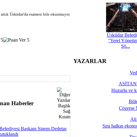
n artık Üsküdar'da esamesi bile okunmuyor.
Üsküdar Beledi
''Yerel Yöneti
Şö...
YAZARLAR
Ved
ASİTANE
Huzurlu ve k
Bül
nan Haberler
Çözerse 
Al
Sıra halkın ekono
Belediyesi Başkanı Sinem Dedetaş
tutuklandı
Ziy