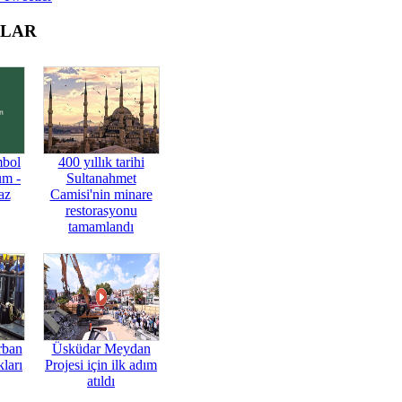
OLAR
mbol
400 yıllık tarihi
üm -
Sultanahmet
az
Camisi'nin minare
restorasyonu
tamamlandı
rban
Üsküdar Meydan
ları
Projesi için ilk adım
atıldı