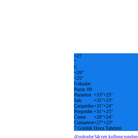
+
27
°
C
+
29°
+
25°
Uskudar
Pazar, 09
Pazartesi
+
33°
+
25°
Salı
+
31°
+
23°
Çarşamba
+
31°
+
24°
Perşembe
+
31°
+
25°
Cuma
+
28°
+
24°
Cumartesi
+
27°
+
23°
7 Günlük Hava Tahmini
@uskudar34com kullanıcısından