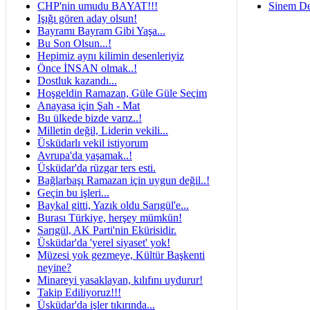
CHP'nin umudu BAYAT!!!
Sinem De
Işığı gören aday olsun!
Bayramı Bayram Gibi Yaşa...
Bu Son Olsun...!
Hepimiz aynı kilimin desenleriyiz
Önce İNSAN olmak..!
Dostluk kazandı...
Hoşgeldin Ramazan, Güle Güle Seçim
Anayasa için Şah - Mat
Bu ülkede bizde varız..!
Milletin değil, Liderin vekili...
Üsküdarlı vekil istiyorum
Avrupa'da yaşamak..!
Üsküdar'da rüzgar ters esti.
Bağlarbaşı Ramazan için uygun değil..!
Geçin bu işleri...
Baykal gitti, Yazık oldu Sarıgül'e...
Burası Türkiye, herşey mümkün!
Sarıgül, AK Parti'nin Ekürisidir.
Üsküdar'da 'yerel siyaset' yok!
Müzesi yok gezmeye, Kültür Başkenti
neyine?
Minareyi yasaklayan, kılıfını uydurur!
Takip Ediliyoruz!!!
Üsküdar'da işler tıkırında...