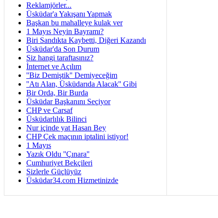
Reklamjörler...
Üsküdar'a Yakışanı Yapmak
Başkan bu mahalleye kulak ver
1 Mayıs Neyin Bayramı?
Biri Sandıkta Kaybetti, Diğeri Kazandı
Üsküdar'da Son Durum
Siz hangi taraftasınız?
İnternet ve Açılım
''Biz Demiştik'' Demiyeceğim
''Atı Alan, Üsküdarıda Alacak'' Gibi
Bir Orda, Bir Burda
Üsküdar Başkanını Seçiyor
CHP ve Carsaf
Üsküdarlılık Bilinci
Nur içinde yat Hasan Bey
CHP Çek maçının iptalini istiyor!
1 Mayıs
Yazık Oldu ''Çınara''
Cumhuriyet Bekçileri
Sizlerle Güçlüyüz
Üsküdar34.com Hizmetinizde