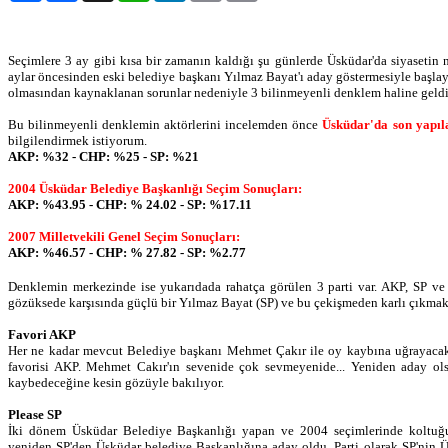
Seçimlere 3 ay gibi kısa bir zamanın kaldığı şu günlerde Üsküdar'da siyasetin 
aylar öncesinden eski belediye başkanı Yılmaz Bayat'ı aday göstermesiyle başla
olmasından kaynaklanan sorunlar nedeniyle 3 bilinmeyenli denklem haline geldi
Bu bilinmeyenli denklemin aktörlerini incelemden önce
Üsküdar'da son yapıl
bilgilendirmek istiyorum.
AKP: %32 - CHP: %25 - SP: %21
2004 Üsküdar Belediye Başkanlığı Seçim Sonuçları:
AKP: %43.95 - CHP: % 24.02 - SP: %17.11
2007 Milletvekili Genel Seçim Sonuçları:
AKP: %46.57 - CHP: % 27.82 - SP: %2.77
Denklemin merkezinde ise yukarıdada rahatça görülen 3 parti var. AKP, SP ve
gözüksede karşısında güçlü bir Yılmaz Bayat (SP) ve bu çekişmeden karlı çıkmak
Favori AKP
Her ne kadar mevcut Belediye başkanı Mehmet Çakır ile oy kaybına uğrayacak o
favorisi AKP. Mehmet Cakır'ın sevenide çok sevmeyenide... Yeniden aday o
kaybedeceğine kesin gözüyle bakılıyor.
Please SP
İki dönem
Üsküdar Belediye Başkanlığı yapan ve 2004 seçimlerinde koltuğ
yeniden SP'den Üsküdar belediye Başkanlığına aday oldu. Parti olarak SP'nin 