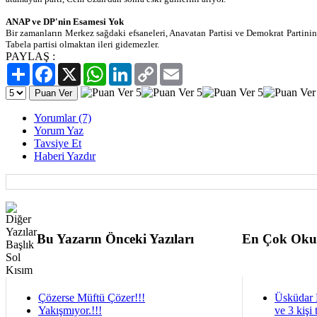
ANAP ve DP'nin Esamesi Yok
Bir zamanların Merkez sağdaki efsaneleri, Anavatan Partisi ve Demokrat Partini
Tabela partisi olmaktan ileri gidemezler.
PAYLAŞ :
Paylaş
Facebook
X
WhatsApp
LinkedIn
Copy
Email
Link
Yorumlar (7)
Yorum Yaz
Tavsiye Et
Haberi Yazdır
Bu Yazarın Önceki Yazıları
En Çok Oku
Çözerse Müftü Çözer!!!
Üsküdar 
Yakışmıyor.!!!
ve 3 kişi 