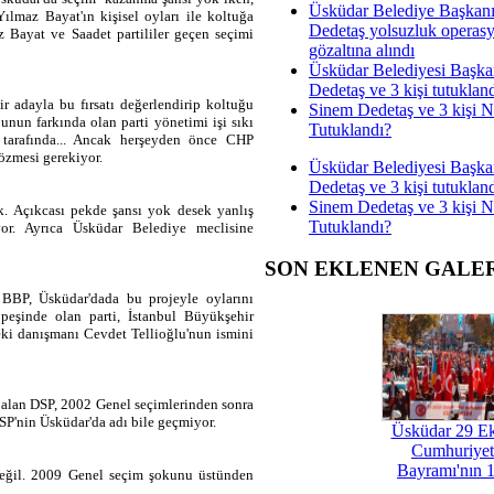
Üsküdar Belediye Başkan
ılmaz Bayat'ın kişisel oyları ile koltuğa
Dedetaş yolsuzluk operas
z Bayat ve Saadet partililer geçen seçimi
gözaltına alındı
Üsküdar Belediyesi Başka
Dedetaş ve 3 kişi tutuklan
r adayla bu fırsatı değerlendirip koltuğu
Sinem Dedetaş ve 3 kişi 
nun farkında olan parti yönetimi işi sıkı
Tutuklandı?
 tarafında... Ancak herşeyden önce CHP
çözmesi gerekiyor.
Üsküdar Belediyesi Başka
Dedetaş ve 3 kişi tutuklan
Sinem Dedetaş ve 3 kişi 
. Açıkcası pekde şansı yok desek yanlış
Tutuklandı?
or. Ayrıca Üsküdar Belediye meclisine
SON EKLENEN GALE
n BBP, Üsküdar'dada bu projeyle oylarını
 peşinde olan parti, İstanbul Büyükşehir
ki danışmanı Cevdet Tellioğlu'nun ismini
alan DSP, 2002 Genel seçimlerinden sonra
DSP'nin Üsküdar'da adı bile geçmiyor.
Üsküdar 29 E
Cumhuriyet
Bayramı'nın 1
 değil. 2009 Genel seçim şokunu üstünden