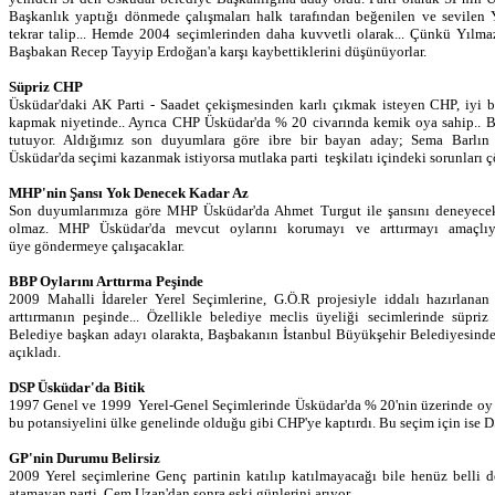
Başkanlık yaptığı dönmede çalışmaları halk tarafından beğenilen ve sevilen Y
tekrar talip... Hemde 2004 seçimlerinden daha kuvvetli olarak... Çünkü Yılma
Başbakan Recep Tayyip Erdoğan'a karşı kaybettiklerini düşünüyorlar.
Süpriz CHP
Üsküdar'daki AK Parti - Saadet çekişmesinden karlı çıkmak isteyen CHP, iyi bi
kapmak niyetinde.. Ayrıca CHP Üsküdar'da % 20 civarında kemik oya sahip.. Bu
tutuyor. Aldığımız son duyumlara göre ibre bir bayan aday; Sema Barlın
Üsküdar'da seçimi kazanmak istiyorsa mutlaka parti teşkilatı içindeki sorunları 
MHP'nin Şansı Yok Denecek Kadar Az
Son duyumlarımıza göre MHP Üsküdar'da Ahmet Turgut ile şansını deneyecek
olmaz. MHP Üsküdar'da mevcut oylarını korumayı ve arttırmayı amaçlıy
üye göndermeye çalışacaklar.
BBP Oylarını Arttırma Peşinde
2009 Mahalli İdareler Yerel Seçimlerine, G.Ö.R projesiyle iddalı hazırlana
arttırmanın peşinde... Özellikle belediye meclis üyeliği secimlerinde süpriz
Belediye başkan adayı olarakta, Başbakanın İstanbul Büyükşehir Belediyesinde
açıkladı.
DSP Üsküdar'da Bitik
1997 Genel ve 1999 Yerel-Genel Seçimlerinde Üsküdar'da % 20'nin üzerinde oy 
bu potansiyelini ülke genelinde olduğu gibi CHP'ye kaptırdı. Bu seçim için ise 
GP'nin Durumu Belirsiz
2009 Yerel seçimlerine Genç partinin katılıp katılmayacağı bile henüz belli
atamayan parti, Cem Uzan'dan sonra eski günlerini arıyor.