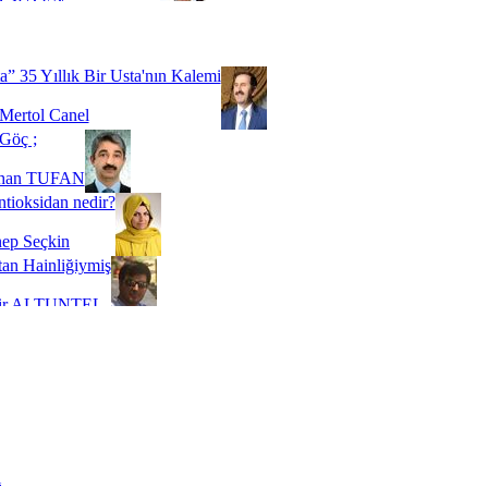
Biz buyuz...
 SOYSEVİNÇ
a” 35 Yıllık Bir Usta'nın Kalemi
Mertol Canel
Göç ;
ihan TUFAN
tioksidan nedir?
ep Seçkin
an Hainliğiymiş
kir ALTUNTEL
adde Bağımlılığı
t Kaymakçı
 Bir Süre De Olsa Burdayız
aş ŞENEL
ti Kalmadı Üstadım!
ı