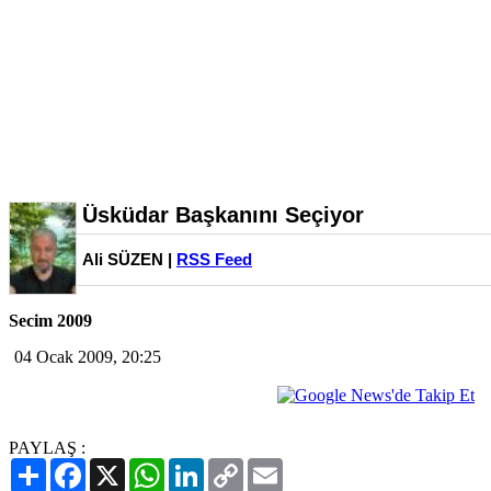
Üsküdar Başkanını Seçiyor
Ali SÜZEN |
RSS Feed
Secim 2009
04 Ocak 2009, 20:25
PAYLAŞ :
Paylaş
Facebook
X
WhatsApp
LinkedIn
Copy
Email
Link