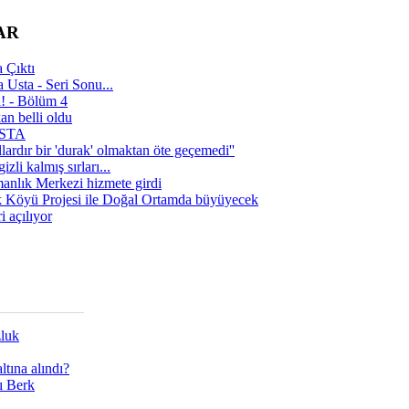
AR
 Çıktı
 Usta - Seri Sonu...
a! - Bölüm 4
n belli oldu
 USTA
lardır bir 'durak' olmaktan öte geçemedi''
zli kalmış sırları...
manlık Merkezi hizmete girdi
 Köyü Projesi ile Doğal Ortamda büyüyecek
i açılıyor
zluk
tına alındı?
ı Berk