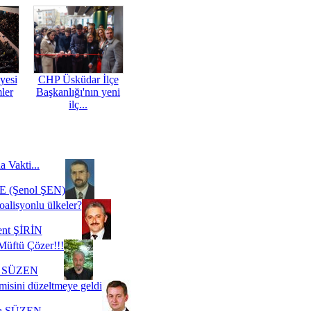
yesi
CHP Üsküdar İlçe
mler
Başkanlığı'nın yeni
ilç...
a Vakti...
 (Şenol ŞEN)
oalisyonlu ülkeler?
ent ŞİRİN
Müftü Çözer!!!
i SÜZEN
misini düzeltmeye geldi
a SÜZEN