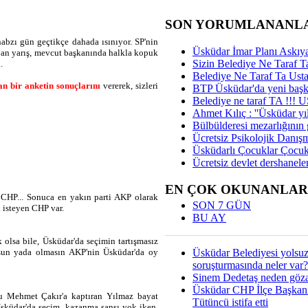
SON YORUMLANANL
nabzı gün geçtikçe dahada ısınıyor. SP'nin
Üsküdar İmar Planı Askıya
yan yarış, mevcut başkanında halkla kopuk
Sizin Belediye Ne Taraf Ta
.
Belediye Ne Taraf Ta Ust
an bir anketin sonuç
larını
vererek, sizleri
BTP Üsküdar'da yeni başka
Belediye ne taraf TA !!!
Ahmet Kılıç : ''Üsküdar yıl
Bülbülderesi mezarlığının gi
Ücretsiz Psikolojik Danış
Üsküdarlı Çocuklar Çocuk
Ücretsiz devlet dershaneler
EN ÇOK OKUNANLAR
 CHP... Sonuca en yakın parti AKP olarak
SON 7 GÜN
 isteyen CHP var.
BU AY
lsa bile, Üsküdar'da seçimin tartışmasız
Üsküdar Belediyesi yolsu
lsun yada olmasın AKP'nin Üsküdar'da oy
soruşturmasında neler var?
Sinem Dedetaş neden gözal
Üsküdar CHP İlçe Başkan
u Mehmet Çakır'a kaptıran Yılmaz bayat
Tütüncü istifa etti
Üsküdar'da seçim kazanma şansı yok iken,