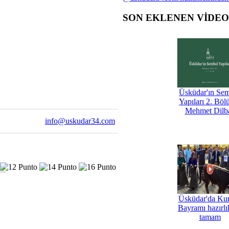
SON EKLENEN VİDE
Üsküdar'ın Se
Yapıları 2. Böl
Mehmet Dilb
info@uskudar34.com
Üsküdar'da Ku
Bayramı hazırlık
tamam