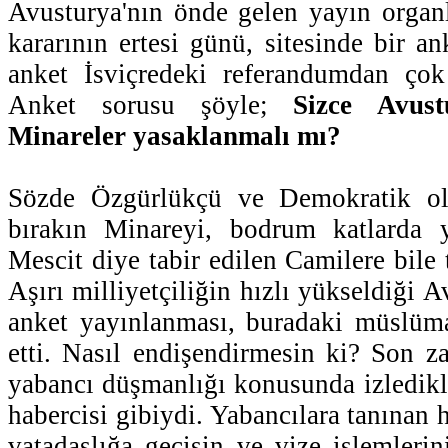
Avusturya'nın önde gelen yayın organl
kararının ertesi günü, sitesinde bir a
anket İsviçredeki referandumdan çok 
Anket sorusu şöyle;
Sizce Avus
Minareler yasaklanmalı mı?
Sözde Özgürlükçü ve Demokratik ola
bırakın Minareyi, bodrum katlarda 
Mescit diye tabir edilen Camilere bile
Aşırı milliyetçiliğin hızlı yükseldiği A
anket yayınlanması, buradaki müslüma
etti. Nasıl endişendirmesin ki? Son za
yabancı düşmanlığı konusunda izledikle
habercisi gibiydi. Yabancılara tanınan h
vatadaşlığa geçişin ve vize işlemlerini