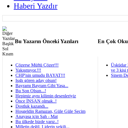
Haberi Yazdır
Bu Yazarın Önceki Yazıları
En Çok Oku
Çözerse Müftü Çözer!!!
Üsküdar 
Yakışmıyor.!!!
ve 3 kişi 
CHP'nin umudu BAYAT!!!
Sinem De
Işığı gören aday olsun!
Bayramı Bayram Gibi Yaşa...
Bu Son Olsun...!
Hepimiz aynı kilimin desenleriyiz
Önce İNSAN olmak..!
Dostluk kazandı...
Hoşgeldin Ramazan, Güle Güle Seçim
Anayasa için Şah - Mat
Bu ülkede bizde varız..!
Milletin değil, Liderin vekili...