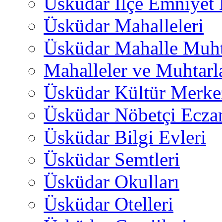
Üsküdar İlçe Emniyet
Üsküdar Mahalleleri
Üsküdar Mahalle Muht
Mahalleler ve Muhtarl
Üsküdar Kültür Merkez
Üsküdar Nöbetçi Ecza
Üsküdar Bilgi Evleri
Üsküdar Semtleri
Üsküdar Okulları
Üsküdar Otelleri