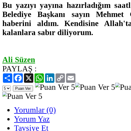
Bu yazıyı yayına hazırladığım saat
Belediye Başkanı sayın Mehmet 
haberini aldım. Kendisine Allah'
kalanlara sabır diliyorum.
Ali Süzen
PAYLAŞ :
Paylaş
Facebook
X
WhatsApp
LinkedIn
Copy
Email
Link
Yorumlar (0)
Yorum Yaz
Tavsiye Et