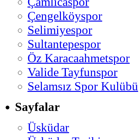
Çamlıcaspor
Çengelköyspor
Selimiyespor
Sultantepespor
Öz Karacaahmetspor
Valide Tayfunspor
Selamsız Spor Kulübü
Sayfalar
Üsküdar