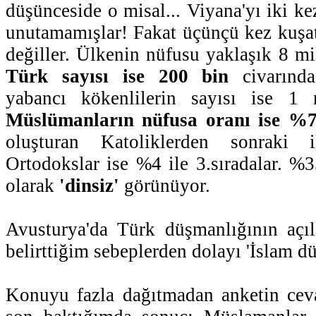
düşünceside o misal... Viyana'yı iki k
unutamamışlar! Fakat üçünçü kez kuşatı
değiller. Ülkenin nüfusu yaklaşık 8 m
Türk sayısı ise 200 bin
civarında
yabancı kökenlilerin sayısı ise 1 
Müslümanların nüfusa oranı ise %7
oluşturan Katoliklerden sonraki 
Ortodokslar ise %4 ile 3.sıradalar. %3
olarak
'dinsiz'
görünüyor.
Avusturya'da Türk düşmanlığının açıl
belirttiğim sebeplerden dolayı 'İslam dü
Konuyu fazla dağıtmadan anketin ceva