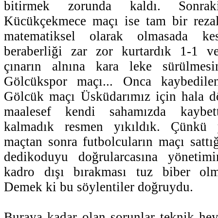
bitirmek zorunda kaldı. Sonra
Kücükçekmece maçı ise tam bir reza
matematiksel olarak olmasada kes
beraberliği zar zor kurtardık 1-1 v
çınarın alnına kara leke sürülmesi
Gölcükspor maçı... Onca kaybedile
Gölcük maçı Üsküdarımız için hala 
maalesef kendi sahamızda kaybett
kalmadık resmen yıkıldık. Çünkü 
maçtan sonra futbolcuların maçı satt
dedikoduyu doğrularcasına yönetimi
kadro dışı bırakması tuz biber olm
Demek ki bu söylentiler doğruydu.
Buraya kadar olan sorunlar teknik hey