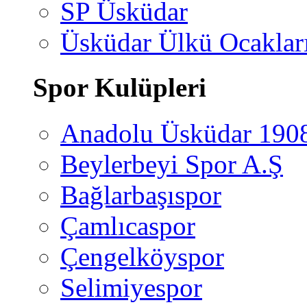
SP Üsküdar
Üsküdar Ülkü Ocaklar
Spor Kulüpleri
Anadolu Üsküdar 190
Beylerbeyi Spor A.Ş
Bağlarbaşıspor
Çamlıcaspor
Çengelköyspor
Selimiyespor