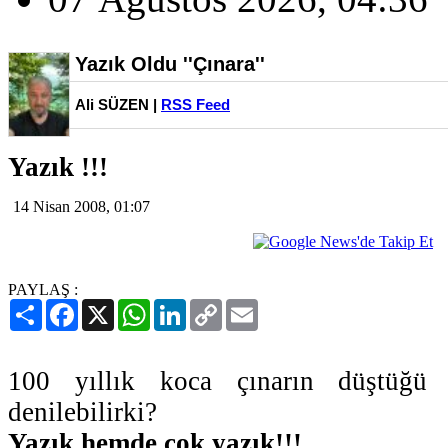
Yazık Oldu ''Çınara''
Ali SÜZEN |
RSS Feed
Yazık !!!
14 Nisan 2008, 01:07
PAYLAŞ :
Paylaş
Facebook
X
WhatsApp
LinkedIn
Copy
Email
Link
100 yıllık koca çınarın düştüğü 
denilebilirki?
Yazık hemde cok yazık!!!