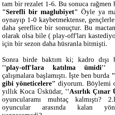
tam bir rezalet 1-6. Bu sonuca rağmen 
"Serefli bir maglubiyet"
Öyle ya maç
oynayıp 1-0 kaybetmektense, gençlerl
daha şereflice bir sonuçtur. Bu macta
olarak olsa bile ( play-off'ları kasted
için bir sezon daha hüsranla bitmişti.
Sonra birde baktım ki; kadro dışı 
''play-off'lara katılma ümidi''
il
çalışmalara başlamıştı. İşte ben burda
"
gibi yöneticelere"
diyorum. Böylemi ol
yıllık Koca Üsküdar,
''Asırlık Çınar
oyuncularamı muhtaç kalmıştı? 2
oyuncular arasında kalan yöne