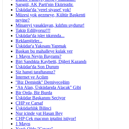
Sarıgül, AK Parti'nin Ekürisidir.
Üsküdar'da 'yerel siyaset' yok!
Müzesi yok gezmeye, Kültür Başkenti
neyine?
Minareyi yasaklayan, kılıfını uydurur!
Takip Ediliyoruz!!!
Üsküdar'da işler tıkırında...
Reklamjörler...
Üsküdar'a Yakışanı Yapmak
Başkan bu mahalleye kulak ver
1 Mayıs Neyin Bayramı?
Biri Sandıkta Kaybetti, Diğeri Kazandı
Üsküdar'da Son Durum
Siz hangi taraftasınız?
İnternet ve Açılım
''Biz Demiştik'' Demiyeceğim
''Atı Alan, Üsküdarıda Alacak'' Gibi
Bir Orda, Bir Burda
Üsküdar Başkanını Seçiyor
CHP ve Carsaf
Üsküdarlılık Bilinci
Nur içinde yat Hasan Bey
CHP Çek maçının iptalini istiyor!
1 Mayıs
Yazık Oldu ''Çınara''