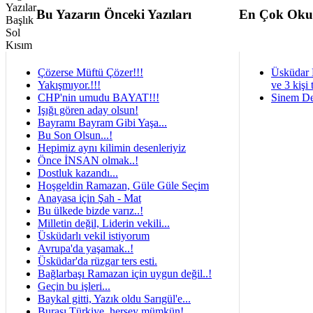
Bu Yazarın Önceki Yazıları
En Çok Oku
Çözerse Müftü Çözer!!!
Üsküdar 
Yakışmıyor.!!!
ve 3 kişi 
CHP'nin umudu BAYAT!!!
Sinem De
Işığı gören aday olsun!
Bayramı Bayram Gibi Yaşa...
Bu Son Olsun...!
Hepimiz aynı kilimin desenleriyiz
Önce İNSAN olmak..!
Dostluk kazandı...
Hoşgeldin Ramazan, Güle Güle Seçim
Anayasa için Şah - Mat
Bu ülkede bizde varız..!
Milletin değil, Liderin vekili...
Üsküdarlı vekil istiyorum
Avrupa'da yaşamak..!
Üsküdar'da rüzgar ters esti.
Bağlarbaşı Ramazan için uygun değil..!
Geçin bu işleri...
Baykal gitti, Yazık oldu Sarıgül'e...
Burası Türkiye, herşey mümkün!