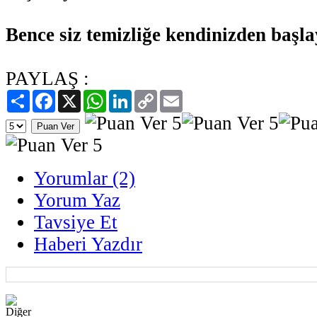
Bence siz temizliğe kendinizden başla
PAYLAŞ :
Paylaş
Facebook
X
WhatsApp
LinkedIn
Copy
Email
Link
Yorumlar (2)
Yorum Yaz
Tavsiye Et
Haberi Yazdır