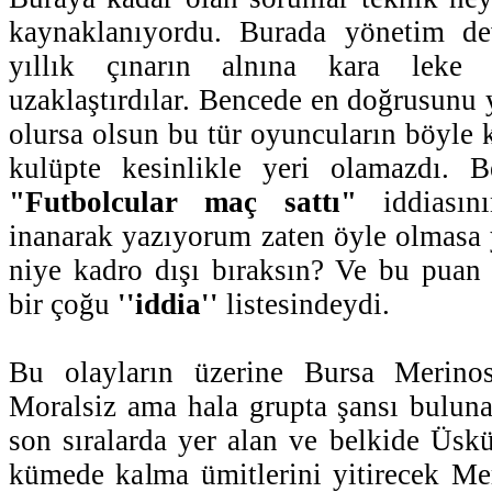
kaynaklanıyordu. Burada yönetim de
yıllık çınarın alnına kara leke 
uzaklaştırdılar. Bencede en doğrusunu 
olursa olsun bu tür oyuncuların böyle 
kulüpte kesinlikle yeri olamazdı. 
"Futbolcular maç sattı"
iddiasın
inanarak yazıyorum zaten öyle olmasa
niye kadro dışı bıraksın? Ve bu puan
bir çoğu
''iddia''
listesindeydi.
Bu olayların üzerine Bursa Merino
Moralsiz ama hala grupta şansı bulun
son sıralarda yer alan ve belkide Üsk
kümede kalma ümitlerini yitirecek Me