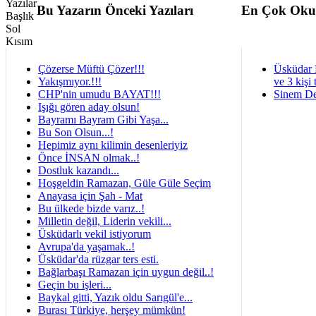
Bu Yazarın Önceki Yazıları
En Çok Oku
Çözerse Müftü Çözer!!!
Üsküdar 
Yakışmıyor.!!!
ve 3 kişi 
CHP'nin umudu BAYAT!!!
Sinem De
Işığı gören aday olsun!
Bayramı Bayram Gibi Yaşa...
Bu Son Olsun...!
Hepimiz aynı kilimin desenleriyiz
Önce İNSAN olmak..!
Dostluk kazandı...
Hoşgeldin Ramazan, Güle Güle Seçim
Anayasa için Şah - Mat
Bu ülkede bizde varız..!
Milletin değil, Liderin vekili...
Üsküdarlı vekil istiyorum
Avrupa'da yaşamak..!
Üsküdar'da rüzgar ters esti.
Bağlarbaşı Ramazan için uygun değil..!
Geçin bu işleri...
Baykal gitti, Yazık oldu Sarıgül'e...
Burası Türkiye, herşey mümkün!