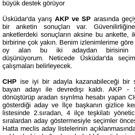
büyük destek görüyor
Üsküdar'da yarış
AKP ve SP
arasında geçiy
bir anketin sonuçları var. Güvenilirliği
anketlerdeki sonuçların aksine bu ankette, ik
birbirine çok yakın. Benim izlenimlerime gör
oy alan bu iki adaydan birisinin s
düşünüyorum. Neticede Üsküdar'da seçim
çalışmaları belirleyecek.
CHP
ise iyi bir adayla kazanabileceği bir 
bayan adayı ile devredışı kaldı. AKP - S
dönüştürüp aradan sıyrılma hesabı yapan CH
gösterdiği aday ve İlçe başkanın gizlice ken
listesinde 2.sıradan, 4 ilçe teşkilatı yöneti
sıralardan aday göstermesiyle seçimler önces
Hatta meclis aday listelerinin açıklanmasında