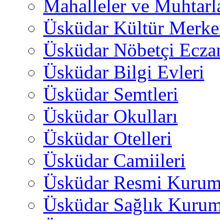
Mahalleler ve Muhtarl
Üsküdar Kültür Merkez
Üsküdar Nöbetçi Ecza
Üsküdar Bilgi Evleri
Üsküdar Semtleri
Üsküdar Okulları
Üsküdar Otelleri
Üsküdar Camiileri
Üsküdar Resmi Kurum
Üsküdar Sağlık Kurum