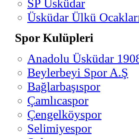
SP Üsküdar
Üsküdar Ülkü Ocaklar
Spor Kulüpleri
Anadolu Üsküdar 190
Beylerbeyi Spor A.Ş
Bağlarbaşıspor
Çamlıcaspor
Çengelköyspor
Selimiyespor