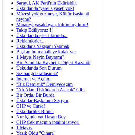
Sarıgül, AK Parti'nin Ekürisidir.
Üsküdar'da 'yerel siyaset' yok!
Müzesi yok gezmeye, Kültür Başkenti
neyine?
Minareyi yasaklayan, kılıfını uydurur!
Takip Ediliyoruz!!!
Üsküdar'da işler tıkırında...
Reklamjörler...
Üsküdar'a Yakışanı Yapmak
Başkan bu mahalleye kulak ver
1 Mayıs Neyin Bayramı?
Biri Sandıkta Kaybetti, Diğeri Kazandı
Üsküdar'da Son Durum
Siz hangi taraftasınız?
İnternet ve Açılım
''Biz Demiştik'' Demiyeceğim
''Atı Alan, Üsküdarıda Alacak'' Gibi
Bir Orda, Bir Burda
Üsküdar Başkanını Seçiyor
CHP ve Carsaf
Üsküdarlılık Bilinci
Nur içinde yat Hasan Bey
CHP Çek maçının iptalini istiyor!
1 Mayıs
Yazık Oldu ''Çınara''