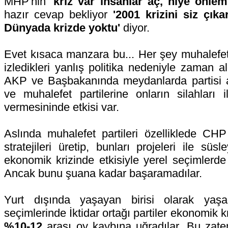
MHP'nin
'kriz var insanlar aç, niye önlem
hazır cevap bekliyor
'2001 krizini siz çı
Dünyada krizde yoktu'
diyor.
Evet kısaca manzara bu... Her şey muhalefet p
izledikleri yanlış politika nedeniyle zaman a
AKP ve Başbakanında meydanlarda partisi a
ve muhalefet partilerine onların silahları
vermesininde etkisi var.
Aslında muhalefet partileri özelliklede 
stratejileri üretip, bunları projeleri ile süs
ekonomik krizinde etkisiyle yerel seçimlerde 
Ancak bunu şuana kadar başaramadılar.
Yurt dışında yaşayan birisi olarak yaşa
seçimlerinde İktidar ortağı partiler ekonomik k
%10-12
arası oy kaybına uğradılar. Bu zate