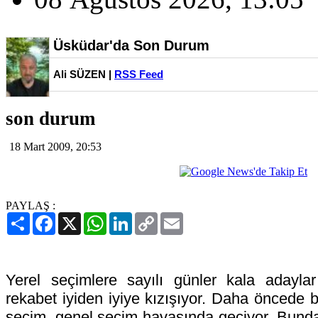
Üsküdar'da Son Durum
Ali SÜZEN |
RSS Feed
son durum
18 Mart 2009, 20:53
PAYLAŞ :
Paylaş
Facebook
X
WhatsApp
LinkedIn
Copy
Email
Link
Yerel seçimlere sayılı günler kala adaylar
rekabet iyiden iyiye kızışıyor. Daha öncede b
seçim, genel seçim havasında geçiyor. Bun