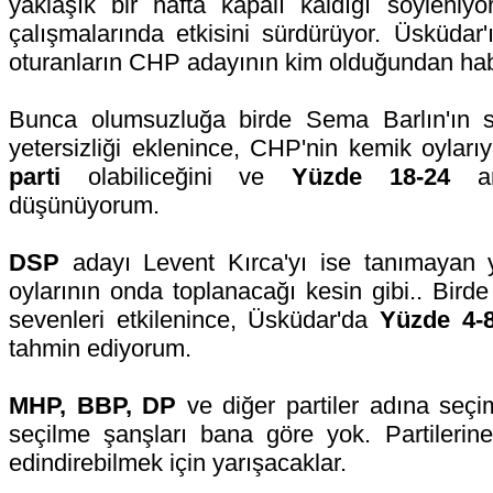
yaklaşık bir hafta kapalı kaldığı söyleniy
çalışmalarında etkisini sürdürüyor. Üsküdar'
oturanların CHP adayının kim olduğundan habe
Bunca olumsuzluğa birde Sema Barlın'ın 
yetersizliği eklenince, CHP'nin kemik oylar
parti
olabiliceğini ve
Yüzde 18-24
ara
düşünüyorum.
DSP
adayı Levent Kırca'yı ise tanımayan y
oylarının onda toplanacağı kesin gibi.. Bi
sevenleri etkilenince, Üsküdar'da
Yüzde 4-
tahmin ediyorum.
MHP, BBP, DP
ve diğer partiler adına seçi
seçilme şanşları bana göre yok. Partilerine
edindirebilmek için yarışacaklar.