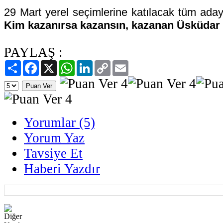
29 Mart yerel seçimlerine katılacak tüm adayl
Kim kazanırsa kazansın, kazanan Üsküdar 
PAYLAŞ :
Paylaş
Facebook
X
WhatsApp
LinkedIn
Copy
Email
Link
Yorumlar (5)
Yorum Yaz
Tavsiye Et
Haberi Yazdır