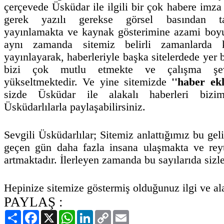
çerçevede Üsküdar ile ilgili bir çok habere imza 
gerek yazılı gerekse görsel basından t
yayınlamakta ve kaynak gösterimine azami boyu
aynı zamanda sitemiz belirli zamanlarda k
yayınlayarak, haberleriyle başka sitelerdede yer
bizi çok mutlu etmekte ve çalışma şe
yükseltmektedir. Ve yine sitemizde
''haber ekl
sizde Üsküdar ile alakalı haberleri bizi
Üsküdarlılarla paylaşabilirsiniz.
Sevgili Üsküdarlılar; Sitemiz anlattığımız bu geli
geçen gün daha fazla insana ulaşmakta ve reyt
artmaktadır. İlerleyen zamanda bu sayılarıda sizl
Hepinize sitemize göstermiş olduğunuz ilgi ve ala
PAYLAŞ :
Paylaş
Facebook
X
WhatsApp
LinkedIn
Copy
Email
Link