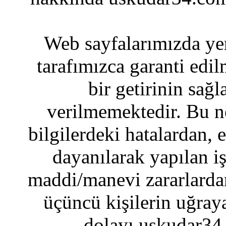
Web sayfalarımızda yer
tarafımızca garanti edil
bir getirinin sağ
verilmemektedir. Bu n
bilgilerdeki hatalardan, 
dayanılarak yapılan i
maddi/manevi zararlardan
üçüncü kişilerin uğraya
dolayı uskudar34