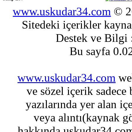
www.uskudar34.com
© 20
Sitedeki içerikler kayn
Destek ve Bilgi
Bu sayfa 0.0
www.uskudar34.com
web
ve sözel içerik sadece
yazılarında yer alan iç
veya alıntı(kaynak gö
hakkında uskudar34.com