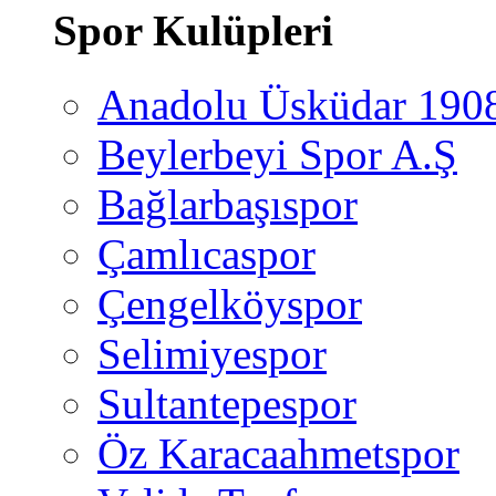
Spor Kulüpleri
Anadolu Üsküdar 190
Beylerbeyi Spor A.Ş
Bağlarbaşıspor
Çamlıcaspor
Çengelköyspor
Selimiyespor
Sultantepespor
Öz Karacaahmetspor