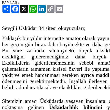
PAYLAŞ :
Paylaş
Facebook
X
WhatsApp
LinkedIn
Copy
Email
Link
Sevgili Üsküdar 34 sitesi okuyucuları;
Yaklaşık bir yıldır internette amatör olarak yayı
her geçen gün biraz daha büyümekte ve daha geni
Bu süre zarfında sitemiydeki birçok eksikl
eksikliğini gideremediğimiz daha birçok
Eksikliklerin giderilememesinin sebebi ama
çalışmaların tamamen kişisel özveri ile yapılma
vakit ve emek harcanması gereken ayrıca maddi o
ödenmesini gerektirmektedir. İnşallah ilerley
belirli adımlar atılacak ve eksiklikler giderilecekti
Sitemizin amacı Üsküdarda yaşayan insanlara, 
noktasına gelinen
Üsküdarlılık bilincini
ye