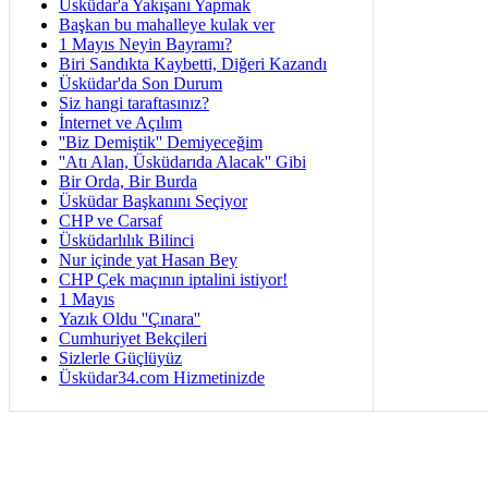
Üsküdar'a Yakışanı Yapmak
Başkan bu mahalleye kulak ver
1 Mayıs Neyin Bayramı?
Biri Sandıkta Kaybetti, Diğeri Kazandı
Üsküdar'da Son Durum
Siz hangi taraftasınız?
İnternet ve Açılım
''Biz Demiştik'' Demiyeceğim
''Atı Alan, Üsküdarıda Alacak'' Gibi
Bir Orda, Bir Burda
Üsküdar Başkanını Seçiyor
CHP ve Carsaf
Üsküdarlılık Bilinci
Nur içinde yat Hasan Bey
CHP Çek maçının iptalini istiyor!
1 Mayıs
Yazık Oldu ''Çınara''
Cumhuriyet Bekçileri
Sizlerle Güçlüyüz
Üsküdar34.com Hizmetinizde