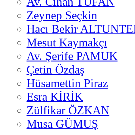
Av. Cihan TUFAN
Zeynep Seçkin
Hacı Bekir ALTUNTE
Mesut Kaymakçı
Av. Şerife PAMUK
Çetin Özdaş
Hüsamettin Piraz
Esra KİRİK
Zülfikar ÖZKAN
Musa GÜMUŞ