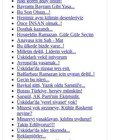
Işığı gören aday olsun!
Bayramı Bayram Gibi Yaşa...
Bu Son Olsun...!
Hepimiz aynı kilimin desenleriyiz
Önce İNSAN olmak..!
Dostluk kazandı...
Hoşgeldin Ramazan, Güle Güle Seçim
Anayasa için Şah - Mat
Bu ülkede bizde varız..!
Milletin değil, Liderin vekili...
Üsküdarlı vekil istiyorum
Avrupa'da yaşamak..!
Üsküdar'da rüzgar ters esti.
Bağlarbaşı Ramazan için uygun değil..!
Geçin bu işleri...
Baykal gitti, Yazık oldu Sarıgül'e...
Burası Türkiye, herşey mümkün!
Sarıgül, AK Parti'nin Ekürisidir.
Üsküdar'da 'yerel siyaset' yok!
Müzesi yok gezmeye, Kültür Başkenti
neyine?
Minareyi yasaklayan, kılıfını uydurur!
Takip Ediliyoruz!!!
Üsküdar'da işler tıkırında...
Reklamjörler...