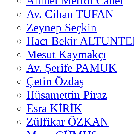
Ahmet Mertol Canel
Av. Cihan TUFAN
Zeynep Seçkin
Hacı Bekir ALTUNTE
Mesut Kaymakçı
Av. Şerife PAMUK
Çetin Özdaş
Hüsamettin Piraz
Esra KİRİK
Zülfikar ÖZKAN