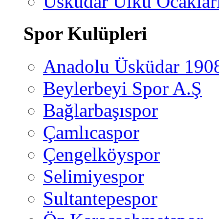
Üsküdar Ülkü Ocaklar
Spor Kulüpleri
Anadolu Üsküdar 190
Beylerbeyi Spor A.Ş
Bağlarbaşıspor
Çamlıcaspor
Çengelköyspor
Selimiyespor
Sultantepespor