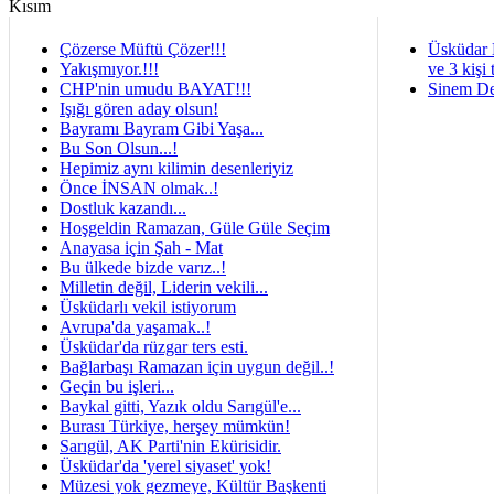
Çözerse Müftü Çözer!!!
Üsküdar 
Yakışmıyor.!!!
ve 3 kişi 
CHP'nin umudu BAYAT!!!
Sinem De
Işığı gören aday olsun!
Bayramı Bayram Gibi Yaşa...
Bu Son Olsun...!
Hepimiz aynı kilimin desenleriyiz
Önce İNSAN olmak..!
Dostluk kazandı...
Hoşgeldin Ramazan, Güle Güle Seçim
Anayasa için Şah - Mat
Bu ülkede bizde varız..!
Milletin değil, Liderin vekili...
Üsküdarlı vekil istiyorum
Avrupa'da yaşamak..!
Üsküdar'da rüzgar ters esti.
Bağlarbaşı Ramazan için uygun değil..!
Geçin bu işleri...
Baykal gitti, Yazık oldu Sarıgül'e...
Burası Türkiye, herşey mümkün!
Sarıgül, AK Parti'nin Ekürisidir.
Üsküdar'da 'yerel siyaset' yok!
Müzesi yok gezmeye, Kültür Başkenti