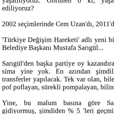
yaşatılıyoruz. Görünen o ki, yaş
ediliyoruz?
2002 seçimlerinde Cem Uzan'dı, 2011'd
'Türkiye Değişim Hareketi' adlı yeni bir
Belediye Başkanı Mustafa Sarıgül...
Sarıgül'den başka partiye oy kazandıra
sima yine yok. En azından şimdil
transferler yapılacak. Tek var olan, bi
pof poflayan, sürekli pompalayan, bili
Yine, bu malum basına göre Sar
gidiyormuş, şimdiden % 5 'leri geçmiş