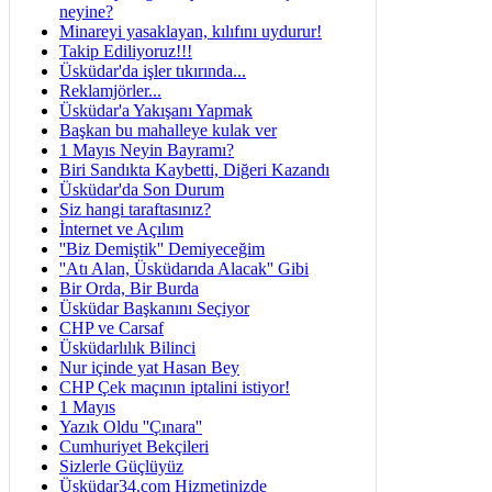
neyine?
Minareyi yasaklayan, kılıfını uydurur!
Takip Ediliyoruz!!!
Üsküdar'da işler tıkırında...
Reklamjörler...
Üsküdar'a Yakışanı Yapmak
Başkan bu mahalleye kulak ver
1 Mayıs Neyin Bayramı?
Biri Sandıkta Kaybetti, Diğeri Kazandı
Üsküdar'da Son Durum
Siz hangi taraftasınız?
İnternet ve Açılım
''Biz Demiştik'' Demiyeceğim
''Atı Alan, Üsküdarıda Alacak'' Gibi
Bir Orda, Bir Burda
Üsküdar Başkanını Seçiyor
CHP ve Carsaf
Üsküdarlılık Bilinci
Nur içinde yat Hasan Bey
CHP Çek maçının iptalini istiyor!
1 Mayıs
Yazık Oldu ''Çınara''
Cumhuriyet Bekçileri
Sizlerle Güçlüyüz
Üsküdar34.com Hizmetinizde