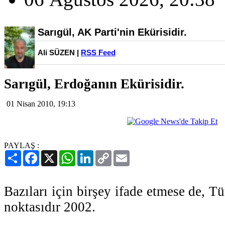
Sarıgül, AK Parti'nin Ekürisidir.
Ali SÜZEN |
RSS Feed
Sarıgül, Erdoğanın Ekürisidir.
01 Nisan 2010, 19:13
PAYLAŞ :
Paylaş
Facebook
X
WhatsApp
LinkedIn
Copy
Email
Link
Bazıları için birşey ifade etmese de, T
noktasıdır 2002.