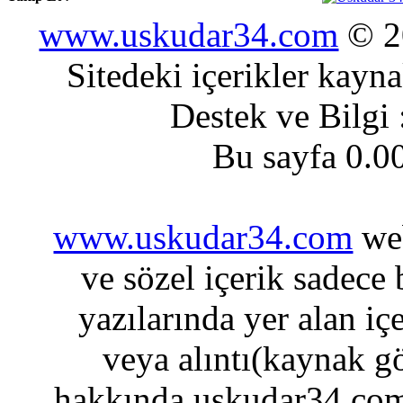
www.uskudar34.com
© 20
Sitedeki içerikler kayn
Destek ve Bilgi
Bu sayfa 0.0
www.uskudar34.com
web
ve sözel içerik sadece
yazılarında yer alan iç
veya alıntı(kaynak gö
hakkında uskudar34.com