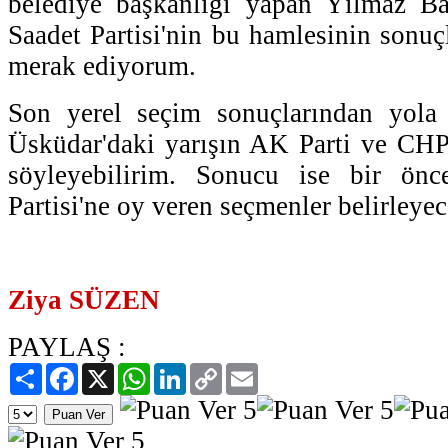
belediye başkanlığı yapan Yılmaz Bay
Saadet Partisi'nin bu hamlesinin sonuç
merak ediyorum.
Son yerel seçim sonuçlarından yola 
Üsküdar'daki yarışın AK Parti ve CHP
söyleyebilirim. Sonucu ise bir önc
Partisi'ne oy veren seçmenler belirleyec
Ziya SÜZEN
PAYLAŞ :
Paylaş
Facebook
X
WhatsApp
LinkedIn
Copy
Email
Link