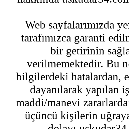
Web sayfalarımızda yer
tarafımızca garanti edil
bir getirinin sağ
verilmemektedir. Bu n
bilgilerdeki hatalardan, 
dayanılarak yapılan i
maddi/manevi zararlardan
üçüncü kişilerin uğraya
dolayı uskudar34