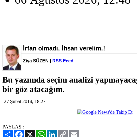
İrfan olmadı, İhsan verelim.!
Ziya SÜZEN |
RSS Feed
Bu yazımda seçim analizi yapmayaca
bir göz atacağım.
27 Şubat 2014, 18:27
PAYLAŞ :
Paylaş
Facebook
X
WhatsApp
LinkedIn
Copy
Email
Link