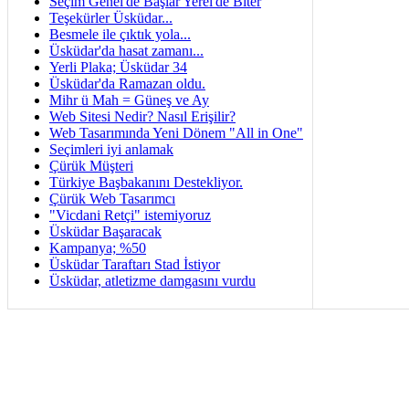
Seçim Genel'de Başlar Yerel'de Biter
Teşekürler Üsküdar...
Besmele ile çıktık yola...
Üsküdar'da hasat zamanı...
Yerli Plaka; Üsküdar 34
Üsküdar'da Ramazan oldu.
Mihr ü Mah = Güneş ve Ay
Web Sitesi Nedir? Nasıl Erişilir?
Web Tasarımında Yeni Dönem "All in One"
Seçimleri iyi anlamak
Çürük Müşteri
Türkiye Başbakanını Destekliyor.
Çürük Web Tasarımcı
"Vicdani Retçi" istemiyoruz
Üsküdar Başaracak
Kampanya; %50
Üsküdar Taraftarı Stad İstiyor
Üsküdar, atletizme damgasını vurdu