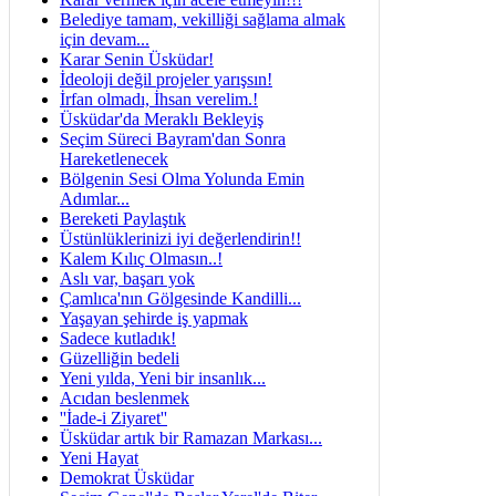
Belediye tamam, vekilliği sağlama almak
için devam...
Karar Senin Üsküdar!
İdeoloji değil projeler yarışsın!
İrfan olmadı, İhsan verelim.!
Üsküdar'da Meraklı Bekleyiş
Seçim Süreci Bayram'dan Sonra
Hareketlenecek
Bölgenin Sesi Olma Yolunda Emin
Adımlar...
Bereketi Paylaştık
Üstünlüklerinizi iyi değerlendirin!!
Kalem Kılıç Olmasın..!
Aslı var, başarı yok
Çamlıca'nın Gölgesinde Kandilli...
Yaşayan şehirde iş yapmak
Sadece kutladık!
Güzelliğin bedeli
Yeni yılda, Yeni bir insanlık...
Acıdan beslenmek
''İade-i Ziyaret''
Üsküdar artık bir Ramazan Markası...
Yeni Hayat
Demokrat Üsküdar