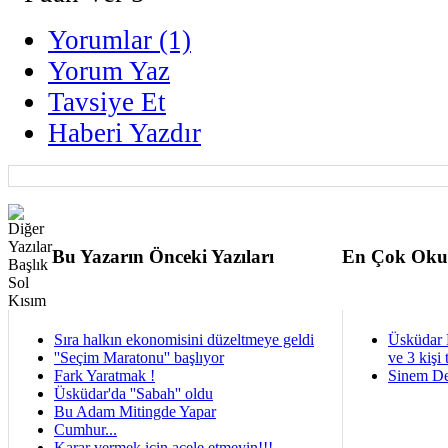
Yorumlar (1)
Yorum Yaz
Tavsiye Et
Haberi Yazdır
Bu Yazarın Önceki Yazıları
En Çok Oku
Sıra halkın ekonomisini düzeltmeye geldi
Üsküdar 
''Seçim Maratonu'' başlıyor
ve 3 kişi 
Fark Yaratmak !
Sinem De
Üsküdar'da ''Sabah'' oldu
Bu Adam Mitingde Yapar
Cumhur...
Karar vermek için acele etmeyin!!!