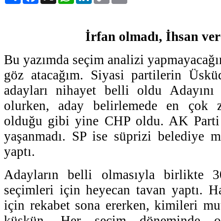
İrfan olmadı, İhsan ver
Bu yazımda seçim analizi yapmayacağım
göz atacağım. Siyasi partilerin Üskü
adayları nihayet belli oldu Adayın
olurken, aday belirlemede en çok 
olduğu gibi yine CHP oldu. AK Parti 
yaşanmadı. SP ise süprizi belediye me
yaptı.
Adayların belli olmasıyla birlikte
seçimleri için heyecan tavan yaptı. Ha
için rekabet sona ererken, kimileri mu
küskün. Her seçim döneminde o