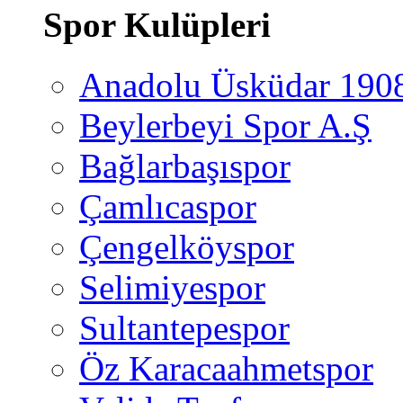
Spor Kulüpleri
Anadolu Üsküdar 190
Beylerbeyi Spor A.Ş
Bağlarbaşıspor
Çamlıcaspor
Çengelköyspor
Selimiyespor
Sultantepespor
Öz Karacaahmetspor