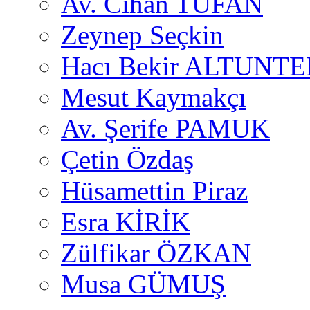
Av. Cihan TUFAN
Zeynep Seçkin
Hacı Bekir ALTUNTE
Mesut Kaymakçı
Av. Şerife PAMUK
Çetin Özdaş
Hüsamettin Piraz
Esra KİRİK
Zülfikar ÖZKAN
Musa GÜMUŞ