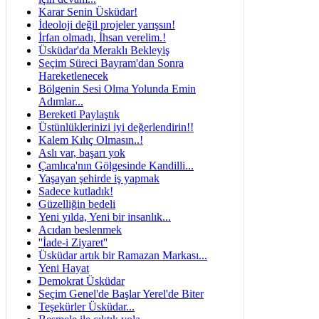
Karar Senin Üsküdar!
İdeoloji değil projeler yarışsın!
İrfan olmadı, İhsan verelim.!
Üsküdar'da Meraklı Bekleyiş
Seçim Süreci Bayram'dan Sonra
Hareketlenecek
Bölgenin Sesi Olma Yolunda Emin
Adımlar...
Bereketi Paylaştık
Üstünlüklerinizi iyi değerlendirin!!
Kalem Kılıç Olmasın..!
Aslı var, başarı yok
Çamlıca'nın Gölgesinde Kandilli...
Yaşayan şehirde iş yapmak
Sadece kutladık!
Güzelliğin bedeli
Yeni yılda, Yeni bir insanlık...
Acıdan beslenmek
''İade-i Ziyaret''
Üsküdar artık bir Ramazan Markası...
Yeni Hayat
Demokrat Üsküdar
Seçim Genel'de Başlar Yerel'de Biter
Teşekürler Üsküdar...