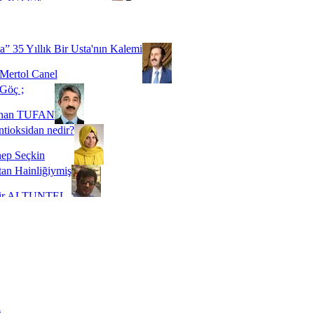
Biz buyuz...
 SOYSEVİNÇ
a” 35 Yıllık Bir Usta'nın Kalemi
Mertol Canel
Göç ;
ihan TUFAN
tioksidan nedir?
ep Seçkin
an Hainliğiymiş
kir ALTUNTEL
adde Bağımlılığı
t Kaymakçı
 Bir Süre De Olsa Burdayız
aş ŞENEL
ti Kalmadı Üstadım!
ı