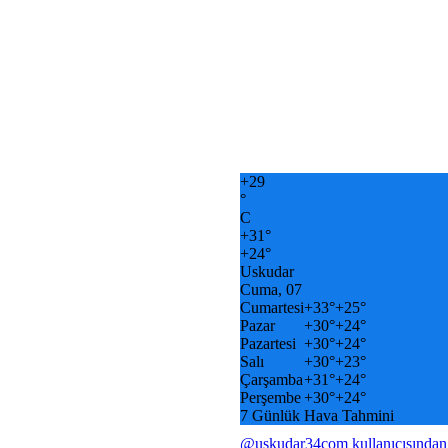
+
29
°
C
+
31°
+
24°
Uskudar
Cuma, 07
Cumartesi
+
33°
+
25°
Pazar
+
30°
+
24°
Pazartesi
+
30°
+
24°
Salı
+
30°
+
23°
Çarşamba
+
31°
+
24°
Perşembe
+
30°
+
24°
7 Günlük Hava Tahmini
@uskudar34com kullanıcısından