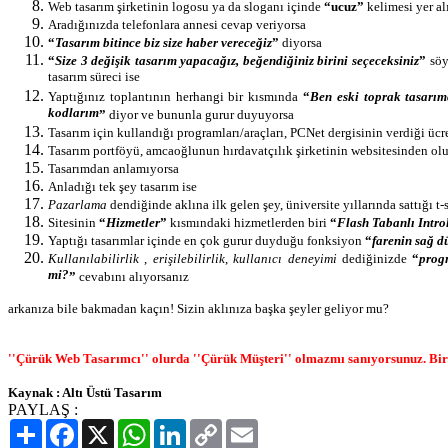
Web tasarım şirketinin logosu ya da sloganı içinde
“ucuz”
kelimesi yer al
Aradığınızda telefonlara annesi cevap veriyorsa
“
Tasarım bitince biz size haber vereceğiz
”
diyorsa
“
Size 3 değişik tasarım yapacağız, beğendiğiniz birini seçeceksiniz
”
söyl
tasarım süreci ise
Yaptığınız toplantının herhangi bir kısmında
“
Ben eski toprak tasarımc
kodlarım
”
diyor ve bununla gurur duyuyorsa
Tasarım için kullandığı programları/araçları, PCNet dergisinin verdiği üc
Tasarım portföyü, amcaoğlunun hırdavatçılık şirketinin websitesinden ol
Tasarımdan anlamıyorsa
Anladığı tek şey tasarım ise
Pazarlama
dendiğinde aklına ilk gelen şey, üniversite yıllarında sattığı t-s
Sitesinin
“
Hizmetler
”
kısmındaki hizmetlerden biri
“
Flash Tabanlı Intro
Yaptığı tasarımlar içinde en çok gurur duyduğu fonksiyon
“
farenin sağ d
Kullanılabilirlik
,
erişilebilirlik
,
kullanıcı deneyimi
dediğinizde
“
prog
mi?
”
cevabını alıyorsanız
arkanıza bile bakmadan kaçın! Sizin aklınıza başka şeyler geliyor mu?
''Çürük Web Tasarımcı'' olurda ''Çürük Müşteri'' olmazmı sanıyorsunuz. Bir s
Kaynak : Altı Üstü Tasarım
PAYLAŞ :
Paylaş
Facebook
X
WhatsApp
LinkedIn
Copy
Email
Link