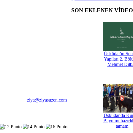
SON EKLENEN VİDE
Üsküdar'ın Se
Yapıları 2. Böl
Mehmet Dilb
ziya@ziyasuzen.com
Üsküdar'da Ku
Bayramı hazırlık
tamam