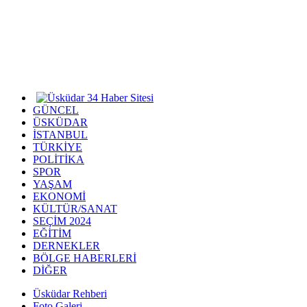
GÜNCEL
ÜSKÜDAR
İSTANBUL
TÜRKİYE
POLİTİKA
SPOR
YAŞAM
EKONOMİ
KÜLTÜR/SANAT
SEÇİM 2024
EĞİTİM
DERNEKLER
BÖLGE HABERLERİ
DİĞER
Üsküdar Rehberi
Foto Galeri