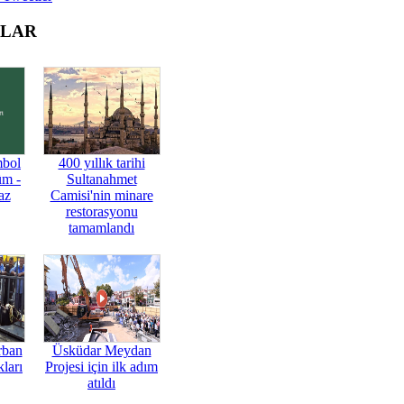
OLAR
mbol
400 yıllık tarihi
üm -
Sultanahmet
az
Camisi'nin minare
restorasyonu
tamamlandı
rban
Üsküdar Meydan
ları
Projesi için ilk adım
atıldı