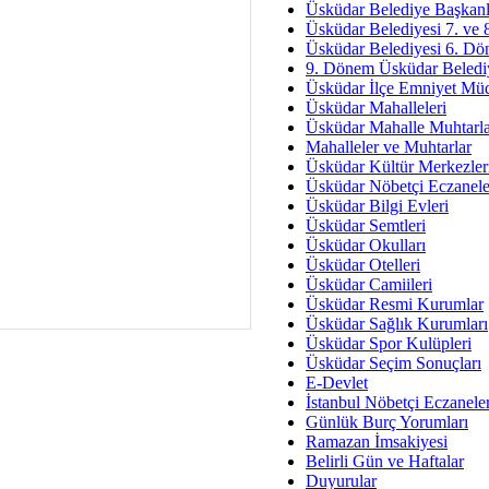
Av. Ş
Üsküdar Belediye Başkanl
Üsküdar Belediyesi 7. ve
İmar Sorunlarının Genel Ç
Üsküdar Belediyesi 6. Dö
9. Dönem Üsküdar Belediy
Çet
Üsküdar İlçe Emniyet Mü
Arakan Ner
Üsküdar Mahalleleri
Üsküdar Mahalle Muhtarla
Hüsam
Mahalleler ve Muhtarlar
Bayramın Mü
Üsküdar Kültür Merkezler
Üsküdar Nöbetçi Eczanele
Es
Üsküdar Bilgi Evleri
Ruhsal Yön
Üsküdar Semtleri
Üsküdar Okulları
Zülf
Üsküdar Otelleri
Üsküdar Kar
Üsküdar Camiileri
Üsküdar Resmi Kurumlar
Mus
Üsküdar Sağlık Kurumları
Üsküdar Spor Kulüpleri
Üsküdar Seçim Sonuçları
E-Devlet
İstanbul Nöbetçi Eczanele
Günlük Burç Yorumları
Ramazan İmsakiyesi
Belirli Gün ve Haftalar
Duyurular