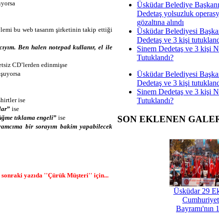
ıyorsa
Üsküdar Belediye Başkan
Dedetaş yolsuzluk operas
gözaltına alındı
emi bu web tasarım şirketinin takip ettiği
Üsküdar Belediyesi Başka
Dedetaş ve 3 kişi tutuklan
ıyım. Ben halen notepad kullanır, el ile
Sinem Dedetaş ve 3 kişi 
Tutuklandı?
retsiz CD’lerden edinmişse
Üsküdar Belediyesi Başka
uşuyorsa
Dedetaş ve 3 kişi tutuklan
Sinem Dedetaş ve 3 kişi 
Tutuklandı?
hirtler ise
lar
”
ise
üğme tıklama engeli
”
ise
SON EKLENEN GALE
ramcıma bir sorayım bakim yapabilecek
onraki yazıda ''Çürük Müşteri'' için...
Üsküdar 29 E
Cumhuriyet
Bayramı'nın 1