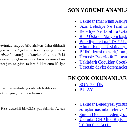
SON YORUMLANANL
Üsküdar İmar Planı Askıya
Sizin Belediye Ne Taraf Ta
Belediye Ne Taraf Ta Ust
BTP Üsküdar'da yeni başka
Belediye ne taraf TA !!!
r evimize meyve bile alırken daha dikkatli
Ahmet Kılıç : ''Üsküdar yıl
 yere atarak
“çatlama testi”
yapıyoruz (en
Bülbülderesi mezarlığının gi
 olsun”
mantığı ile hareket ediyoruz. Peki
Ücretsiz Psikolojik Danış
 veren ipuçları var mı? Tasarımcının altını
Üsküdarlı Çocuklar Çocuk
cağımıza göre, nelere dikkat etmeli? İşte
Ücretsiz devlet dershaneler
EN ÇOK OKUNANLAR
SON 7 GÜN
 ve ana sayfada yer alacak linkler ise
BU AY
n konuşmayı tercih ediyorsa
Üsküdar Belediyesi yolsu
RSS destekli bir CMS yapabiliriz. Ayrıca
soruşturmasında neler var?
Sinem Dedetaş neden gözal
Üsküdar CHP İlçe Başkan
Tütüncü istifa etti