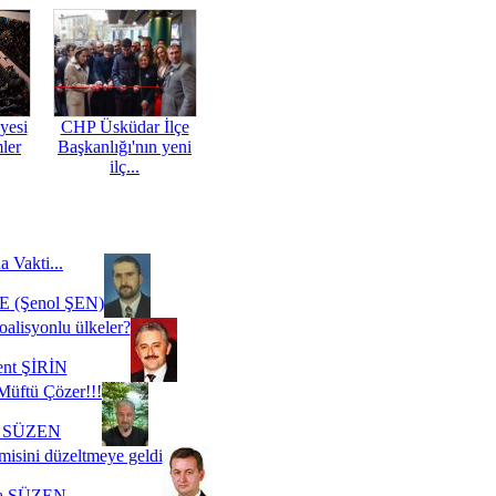
yesi
CHP Üsküdar İlçe
mler
Başkanlığı'nın yeni
ilç...
a Vakti...
 (Şenol ŞEN)
oalisyonlu ülkeler?
ent ŞİRİN
Müftü Çözer!!!
i SÜZEN
misini düzeltmeye geldi
a SÜZEN