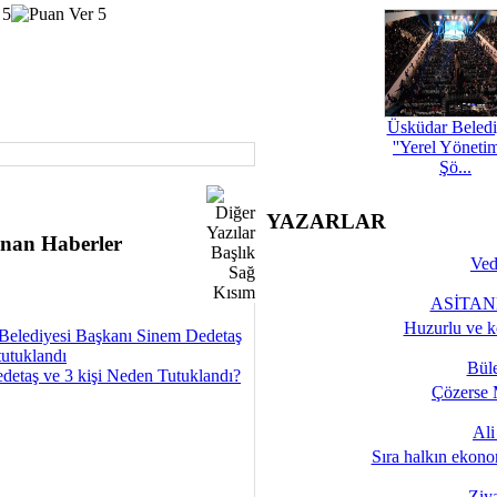
Üsküdar Beledi
''Yerel Yöneti
Şö...
YAZARLAR
nan Haberler
Ved
ASİTANE
Huzurlu ve k
Belediyesi Başkanı Sinem Dedetaş
tutuklandı
Bül
detaş ve 3 kişi Neden Tutuklandı?
Çözerse 
Al
Sıra halkın ekono
Ziy