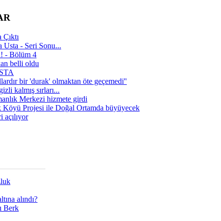
AR
 Çıktı
 Usta - Seri Sonu...
a! - Bölüm 4
n belli oldu
 USTA
lardır bir 'durak' olmaktan öte geçemedi''
zli kalmış sırları...
manlık Merkezi hizmete girdi
 Köyü Projesi ile Doğal Ortamda büyüyecek
i açılıyor
zluk
tına alındı?
ı Berk