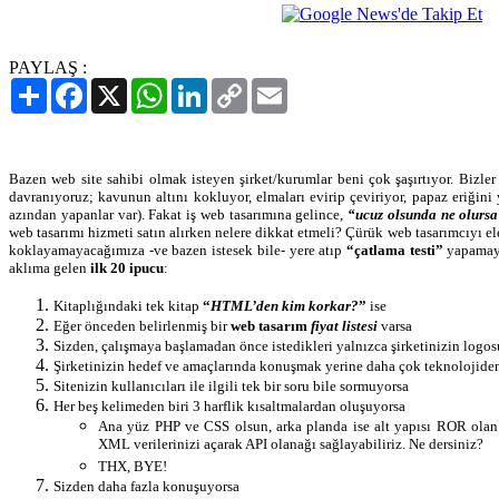
PAYLAŞ :
Paylaş
Facebook
X
WhatsApp
LinkedIn
Copy
Email
Link
Bazen web site sahibi olmak isteyen şirket/kurumlar beni çok şaşırtıyor. Bizle
davranıyoruz; kavunun altını kokluyor, elmaları evirip çeviriyor, papaz eriğini
azından yapanlar var). Fakat iş web tasarımına gelince,
“ucuz olsunda ne olursa
web tasarımı hizmeti satın alırken nelere dikkat etmeli? Çürük web tasarımcıyı ele
koklayamayacağımıza -ve bazen istesek bile- yere atıp
“çatlama testi”
yapamaya
aklıma gelen
ilk 20 ipucu
:
Kitaplığındaki tek kitap
“
HTML’den kim korkar?
”
ise
Eğer önceden belirlenmiş bir
web tasarım
fiyat listesi
varsa
Sizden, çalışmaya başlamadan önce istedikleri yalnızca şirketinizin logosu
Şirketinizin hedef ve amaçlarında konuşmak yerine daha çok teknolojide
Sitenizin kullanıcıları ile ilgili tek bir soru bile sormuyorsa
Her beş kelimeden biri 3 harflik kısaltmalardan oluşuyorsa
Ana yüz PHP ve CSS olsun, arka planda ise alt yapısı ROR olan 
XML verilerinizi açarak API olanağı sağlayabiliriz. Ne dersiniz?
THX, BYE!
Sizden daha fazla konuşuyorsa