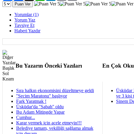
Yorumlar (1)
Yorum Yaz
Tavsiye Et
Haberi Yazdır
Bu Yazarın Önceki Yazıları
En Çok Oku
Sıra halkın ekonomisini düzeltmeye geldi
Üsküdar 
''Seçim Maratonu'' başlıyor
ve 3 kişi 
Fark Yaratmak !
Sinem De
Üsküdar'da ''Sabah'' oldu
Bu Adam Mitingde Yapar
Cumhur...
Karar vermek için acele etmeyin!!!
Belediye tamam, vekilliği sağlama almak
için devam...