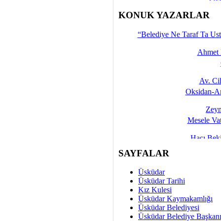
İşte 
KONUK YAZARLAR
Yalçın
“Belediye Ne Taraf Ta Ust
Ahmet 
Av. C
Oksidan-An
Zeyn
Mesele Vat
Hacı Be
Okullarda M
SAYFALAR
Mesu
Üsküdar
Dünya Fani, Ama Kısa
Üsküdar Tarihi
Kız Kulesi
Sav
Üsküdar Kaymakamlığı
Hukukun Adale
Üsküdar Belediyesi
Üsküdar Belediye Başkan