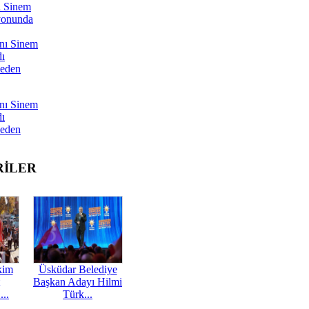
ı Sinem
yonunda
nı Sinem
dı
Neden
nı Sinem
dı
Neden
RİLER
kim
Üsküdar Belediye
Başkan Adayı Hilmi
...
Türk...