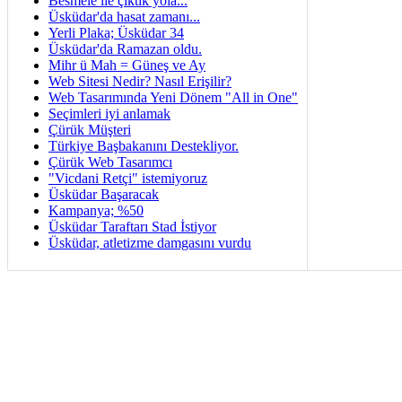
Besmele ile çıktık yola...
Üsküdar'da hasat zamanı...
Yerli Plaka; Üsküdar 34
Üsküdar'da Ramazan oldu.
Mihr ü Mah = Güneş ve Ay
Web Sitesi Nedir? Nasıl Erişilir?
Web Tasarımında Yeni Dönem "All in One"
Seçimleri iyi anlamak
Çürük Müşteri
Türkiye Başbakanını Destekliyor.
Çürük Web Tasarımcı
"Vicdani Retçi" istemiyoruz
Üsküdar Başaracak
Kampanya; %50
Üsküdar Taraftarı Stad İstiyor
Üsküdar, atletizme damgasını vurdu