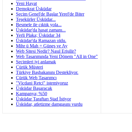
Yeni Hayat
Demokrat Üsküdar
Seçim Genel'de Başlar Yerel'de Biter
Teşekürler Üsküdar...
Besmele ile çıktık yola...
Üsküdar'da hasat zamanı...
Yerli Plaka; Üsküdar 34
Üsküdar'da Ramazan oldu.
Mihr ü Mah = Güneş ve Ay
Web Sitesi Nedir? Nasıl Erişilir?
Web Tasarımında Yeni Dönem "All in One"
Seçimleri iyi anlamak
Çürük Müşteri
Türkiye Başbakanını Destekliyor.
Çürük Web Tasarımcı
"Vicdani Retçi" istemiyoruz
Üsküdar Başaracak
Kampanya; %50
Üsküdar Taraftarı Stad İstiyor
Üsküdar, atletizme damgasını vurdu