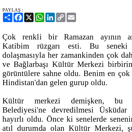
PAYLAŞ :
Paylaş
Facebook
X
WhatsApp
LinkedIn
Copy
Email
Link
Çok renkli bir Ramazan ayının ar
Katibim rüzgarı esti. Bu seneki f
dolaşmasıyla her zamankinden çok dah
ve Bağlarbaşı Kültür Merkezi birbiri
görüntülere sahne oldu. Benim en çok
Hindistan'dan gelen gurup oldu.
Kültür merkezi demişken, bu 
Belediyesi'ne devredilmesi Üsküdar
hayırlı oldu. Önce ki senelerde seneni
atıl durumda olan Kültür Merkezi, 