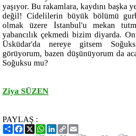
yaşıyor. Bu rakamlara, kaydını başka yer
değil! Cidelilerin büyük bölümü gur
olmak üzere İstanbul'u mekan tutm
yabancılık çekmedi bizim diyarda. On
Üsküdar'da nereye gitsem Soğuksu
görüyorum, bazen düşünüyorum da ac
Soğuksu mu?
Ziya SÜZEN
PAYLAŞ :
Paylaş
Facebook
X
WhatsApp
LinkedIn
Copy
Email
Link