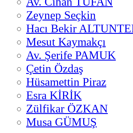
Av. Cihan TUFAN
Zeynep Seçkin
Hacı Bekir ALTUNTE
Mesut Kaymakçı
Av. Şerife PAMUK
Çetin Özdaş
Hüsamettin Piraz
Esra KİRİK
Zülfikar ÖZKAN
Musa GÜMUŞ