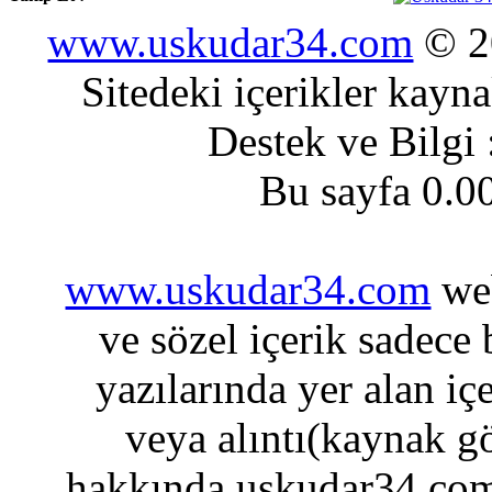
www.uskudar34.com
© 20
Sitedeki içerikler kayn
Destek ve Bilgi
Bu sayfa 0.0
www.uskudar34.com
web
ve sözel içerik sadece
yazılarında yer alan iç
veya alıntı(kaynak gö
hakkında uskudar34.com