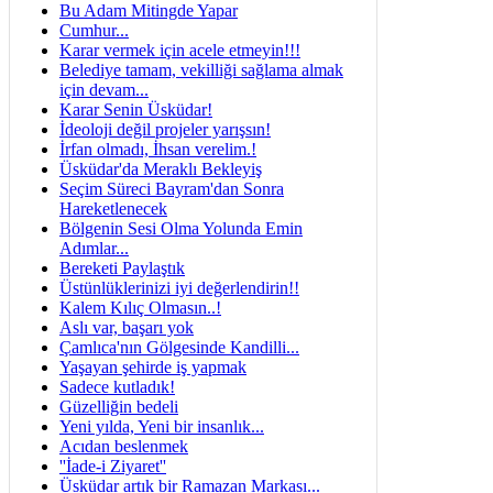
Bu Adam Mitingde Yapar
Cumhur...
Karar vermek için acele etmeyin!!!
Belediye tamam, vekilliği sağlama almak
için devam...
Karar Senin Üsküdar!
İdeoloji değil projeler yarışsın!
İrfan olmadı, İhsan verelim.!
Üsküdar'da Meraklı Bekleyiş
Seçim Süreci Bayram'dan Sonra
Hareketlenecek
Bölgenin Sesi Olma Yolunda Emin
Adımlar...
Bereketi Paylaştık
Üstünlüklerinizi iyi değerlendirin!!
Kalem Kılıç Olmasın..!
Aslı var, başarı yok
Çamlıca'nın Gölgesinde Kandilli...
Yaşayan şehirde iş yapmak
Sadece kutladık!
Güzelliğin bedeli
Yeni yılda, Yeni bir insanlık...
Acıdan beslenmek
''İade-i Ziyaret''
Üsküdar artık bir Ramazan Markası...