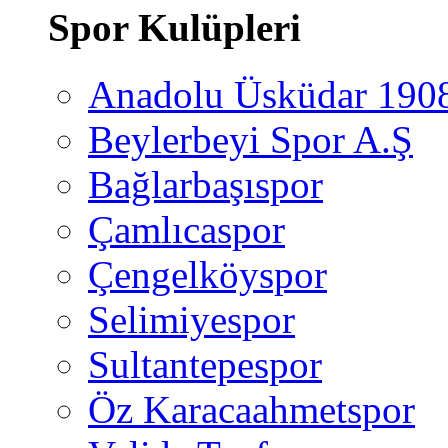
Spor Kulüpleri
Anadolu Üsküdar 190
Beylerbeyi Spor A.Ş
Bağlarbaşıspor
Çamlıcaspor
Çengelköyspor
Selimiyespor
Sultantepespor
Öz Karacaahmetspor