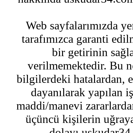
Web sayfalarımızda yer
tarafımızca garanti edil
bir getirinin sağ
verilmemektedir. Bu n
bilgilerdeki hatalardan, 
dayanılarak yapılan i
maddi/manevi zararlardan
üçüncü kişilerin uğraya
dolayı uskudar34