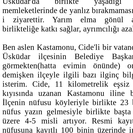
Üsküdar'da birlikte yaşadığı 
memleketlerinde de yanlız bırakmaması 
i ziyarettir. Yarım elma gönül a
birlikteliğe katkı sağlar, ayrımcılığı azal
Ben aslen Kastamonu, Cide'li bir vatan
Üsküdar ilçesinin Belediye Başka
görmekten(hatta evimin önünde) 
demişken ilçeyle ilgili bazı ilginç bi
isterim. Cide, 11 kilometrelik eşsiz
kıyısında uzanan Kastamonu iline ba
İlçenin nüfusu köyleriyle birlikte 23
nüfus yazın gelmesiyle birlikte başt
üzere 4-5 misli artıyor. Resmi kayı
nüfusuna kayıtlı 100 binin üzerinde in