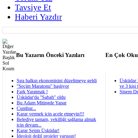
Tavsiye Et
Haberi Yazdır
Bu Yazarın Önceki Yazıları
En Çok Oku
Sıra halkın ekonomisini düzeltmeye geldi
Üsküdar 
''Seçim Maratonu'' başlıyor
ve 3 kişi 
Fark Yaratmak !
Sinem De
Üsküdar'da ''Sabah'' oldu
Bu Adam Mitingde Yapar
Cumhur...
Karar vermek için acele etmeyin!!!
Belediye tamam, vekilliği sağlama almak
için devam...
Karar Senin Üsküdar!
İdeoloji değil projeler yarışsın!