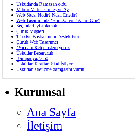
Üsküdar'da Ramazan oldu.
Mihr ü Mah = Güneş ve Ay
Web Sitesi Nedir? Nasıl Erişilir?
Web Tasarımında Yeni Dönem "All in One"
Seçimleri iyi anlamak
Çürük Müşteri
Türkiye Başbakanını Destekliyor.
Çürük Web Tasarımcı
"Vicdani Retçi" istemiyoruz
Üsküdar Başaracak
Kampanya; %50
Üsküdar Taraftarı Stad İstiyor
Üsküdar, atletizme damgasını vurdu
Kurumsal
Ana Sayfa
İletişim