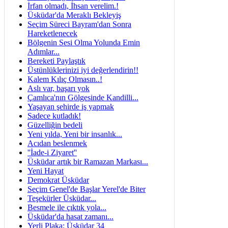
İrfan olmadı, İhsan verelim.!
Üsküdar'da Meraklı Bekleyiş
Seçim Süreci Bayram'dan Sonra
Hareketlenecek
Bölgenin Sesi Olma Yolunda Emin
Adımlar...
Bereketi Paylaştık
Üstünlüklerinizi iyi değerlendirin!!
Kalem Kılıç Olmasın..!
Aslı var, başarı yok
Çamlıca'nın Gölgesinde Kandilli...
Yaşayan şehirde iş yapmak
Sadece kutladık!
Güzelliğin bedeli
Yeni yılda, Yeni bir insanlık...
Acıdan beslenmek
''İade-i Ziyaret''
Üsküdar artık bir Ramazan Markası...
Yeni Hayat
Demokrat Üsküdar
Seçim Genel'de Başlar Yerel'de Biter
Teşekürler Üsküdar...
Besmele ile çıktık yola...
Üsküdar'da hasat zamanı...
Yerli Plaka; Üsküdar 34