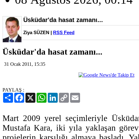
Üsküdar'da hasat zamanı...
Ziya SÜZEN |
RSS Feed
Üsküdar'da hasat zamanı...
31 Ocak 2011, 15:35
PAYLAŞ :
Paylaş
Facebook
X
WhatsApp
LinkedIn
Copy
Email
Link
Mart 2009 yerel seçimleriyle Üsküdar
Mustafa Kara, iki yıla yaklaşan görev 
projelerin karşılığı almaya başladı. Y