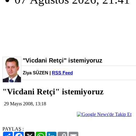
"Vicdani Retçi" istemiyoruz
Ziya SÜZEN |
RSS Feed
"Vicdani Retçi" istemiyoruz
29 Mayıs 2008, 13:18
PAYLAŞ :
Paylaş
Facebook
X
WhatsApp
LinkedIn
Copy
Email