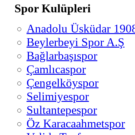
Spor Kulüpleri
Anadolu Üsküdar 190
Beylerbeyi Spor A.Ş
Bağlarbaşıspor
Çamlıcaspor
Çengelköyspor
Selimiyespor
Sultantepespor
Öz Karacaahmetspor