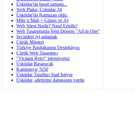
Üsküdar'da hasat zamanı...
Yerli Plaka; Üsküdar 34
Üsküdar'da Ramazan oldu.
Mihr ü Mah = Güneş ve Ay
Web Sitesi Nedir? Nasıl Erişilir?
Web Tasarımında Yeni Dönem "All in One"
Seçimleri iyi anlamak
Çürük Müşteri
Türkiye Başbakanını Destekliyor.
Çürük Web Tasarımcı
"Vicdani Retçi" istemiyoruz
Üsküdar Başaracak
Kampanya; %50
Üsküdar Taraftarı Stad İstiyor
Üsküdar, atletizme damgasını vurdu