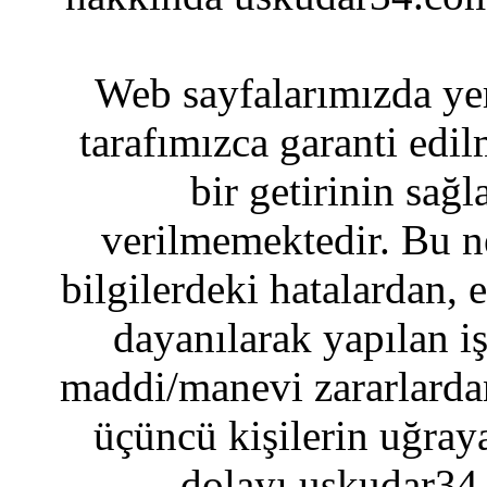
Web sayfalarımızda yer
tarafımızca garanti edil
bir getirinin sağ
verilmemektedir. Bu n
bilgilerdeki hatalardan, 
dayanılarak yapılan i
maddi/manevi zararlardan
üçüncü kişilerin uğraya
dolayı uskudar34