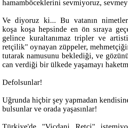
hamamböceklerini sevmiyoruz, sevmey
Ve diyoruz ki... Bu vatanın nimetler
koşa koşa hepsinde en ön sıraya geçe
gelince kuraltanımaz tripler ve artist
retçilik" oynayan züppeler, mehmetçiği
tutarak namusunu beklediği, ve gözün
can verdiği bir ülkede yaşamayı haketm
Defolsunlar!
Uğrunda hiçbir şey yapmadan kendisine
bulsunlar ve orada yaşasınlar!
Türkiye'de "Vicdani Retçi" istem