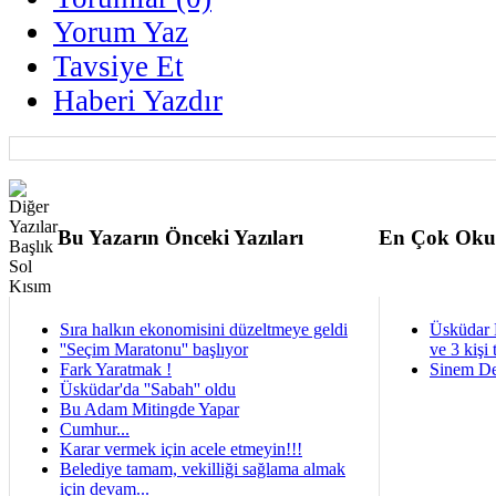
Yorum Yaz
Tavsiye Et
Haberi Yazdır
Bu Yazarın Önceki Yazıları
En Çok Oku
Sıra halkın ekonomisini düzeltmeye geldi
Üsküdar 
''Seçim Maratonu'' başlıyor
ve 3 kişi 
Fark Yaratmak !
Sinem De
Üsküdar'da ''Sabah'' oldu
Bu Adam Mitingde Yapar
Cumhur...
Karar vermek için acele etmeyin!!!
Belediye tamam, vekilliği sağlama almak
için devam...