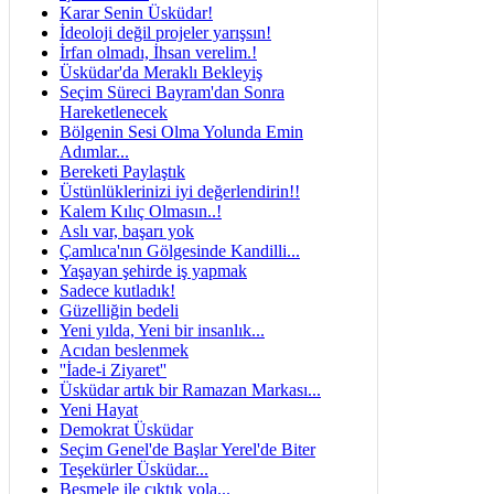
Karar Senin Üsküdar!
İdeoloji değil projeler yarışsın!
İrfan olmadı, İhsan verelim.!
Üsküdar'da Meraklı Bekleyiş
Seçim Süreci Bayram'dan Sonra
Hareketlenecek
Bölgenin Sesi Olma Yolunda Emin
Adımlar...
Bereketi Paylaştık
Üstünlüklerinizi iyi değerlendirin!!
Kalem Kılıç Olmasın..!
Aslı var, başarı yok
Çamlıca'nın Gölgesinde Kandilli...
Yaşayan şehirde iş yapmak
Sadece kutladık!
Güzelliğin bedeli
Yeni yılda, Yeni bir insanlık...
Acıdan beslenmek
''İade-i Ziyaret''
Üsküdar artık bir Ramazan Markası...
Yeni Hayat
Demokrat Üsküdar
Seçim Genel'de Başlar Yerel'de Biter
Teşekürler Üsküdar...
Besmele ile çıktık yola...