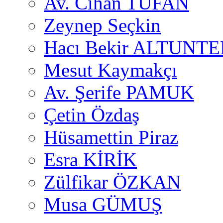
Av. Cihan TUFAN
Zeynep Seçkin
Hacı Bekir ALTUNTE
Mesut Kaymakçı
Av. Şerife PAMUK
Çetin Özdaş
Hüsamettin Piraz
Esra KİRİK
Zülfikar ÖZKAN
Musa GÜMUŞ