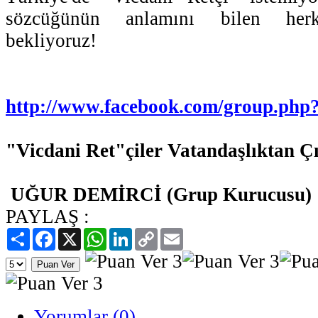
sözcüğünün anlamını bilen herk
bekliyoruz!
http://www.facebook.com/group.php
"Vicdani Ret"çiler Vatandaşlıktan Ç
UĞUR DEMİRCİ
(Grup Kurucusu)
PAYLAŞ :
Paylaş
Facebook
X
WhatsApp
LinkedIn
Copy
Email
Link
Yorumlar (0)