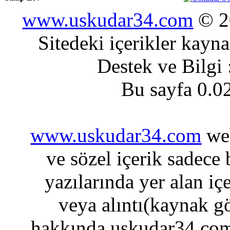
www.uskudar34.com
© 20
Sitedeki içerikler kayn
Destek ve Bilgi
Bu sayfa 0.0
www.uskudar34.com
web
ve sözel içerik sadece
yazılarında yer alan iç
veya alıntı(kaynak gö
hakkında uskudar34.com