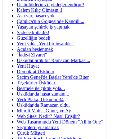
Üstünlüklerinizi iyi değerlendirin!!
Kalem Kılıç Olmasın..!
Aslı var, başarı yok
Çamlıca'nın Gölgesinde Kandilli...
Yaşayan şehirde iş yapmak
Sadece kutladık!
Güzelliğin bedeli
Yeni yılda, Yeni bir insanlık...
Acıdan beslenmek
''İade-i Ziyaret''
Üsküdar artık bir Ramazan Markası...
Yeni Hayat
Demokrat Üsküdar
Seçim Genel'de Başlar Yerel'de Biter
Teşekürler Üsküdar...
Besmele ile çıktık yola...
Üsküdar'da hasat zamanı...
Yerli Plaka; Üsküdar 34
Üsküdar'da Ramazan oldu.
Mihr ü Mah = Güneş ve Ay
Web Sitesi Nedir? Nasıl Erişilir?
Web Tasarımında Yeni Dönem "All in One"
Seçimleri iyi anlamak
Çürük Müşteri
Türkiye Başbakanını Destekliyor.