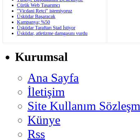
Çürük Web Tasarımcı
"Vicdani Retçi" istemiyoruz
Üsküdar Başaracak
Kampanya; %50
Üsküdar Taraftarı Stad İstiyor
Üsküdar, atletizme damgasını vurdu
Kurumsal
Ana Sayfa
İletişim
Site Kullanım Sözleşm
Künye
Rss