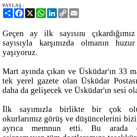
PAYLAŞ :
Paylaş
Facebook
X
WhatsApp
LinkedIn
Copy
Email
Link
Geçen ay ilk sayısını çıkardığımız
sayısıyla karşınızda olmanın huz
yaşıyoruz.
Mart ayında çıkan ve Üsküdar'ın 33 ma
tek yerel gazete olan Üsküdar Postası,
daha da gelişecek ve Üsküdar'ın sesi ol
İlk sayımızla birlikte bir çok o
okurlarımız görüş ve düşüncelerini bizi
ayrıca memnun etti. Bu arada de