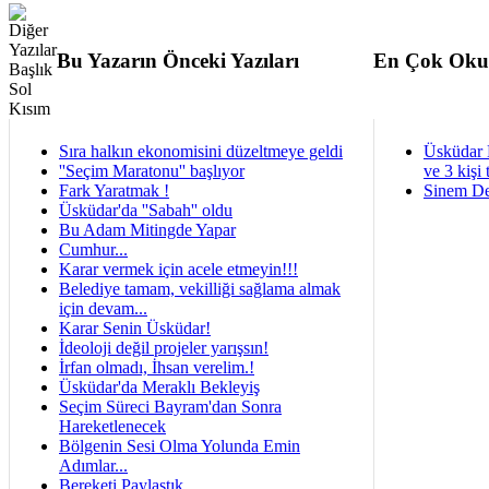
Bu Yazarın Önceki Yazıları
En Çok Oku
Sıra halkın ekonomisini düzeltmeye geldi
Üsküdar 
''Seçim Maratonu'' başlıyor
ve 3 kişi 
Fark Yaratmak !
Sinem De
Üsküdar'da ''Sabah'' oldu
Bu Adam Mitingde Yapar
Cumhur...
Karar vermek için acele etmeyin!!!
Belediye tamam, vekilliği sağlama almak
için devam...
Karar Senin Üsküdar!
İdeoloji değil projeler yarışsın!
İrfan olmadı, İhsan verelim.!
Üsküdar'da Meraklı Bekleyiş
Seçim Süreci Bayram'dan Sonra
Hareketlenecek
Bölgenin Sesi Olma Yolunda Emin
Adımlar...
Bereketi Paylaştık