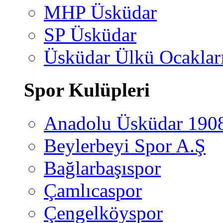
MHP Üsküdar
SP Üsküdar
Üsküdar Ülkü Ocaklar
Spor Kulüpleri
Anadolu Üsküdar 190
Beylerbeyi Spor A.Ş
Bağlarbaşıspor
Çamlıcaspor
Çengelköyspor