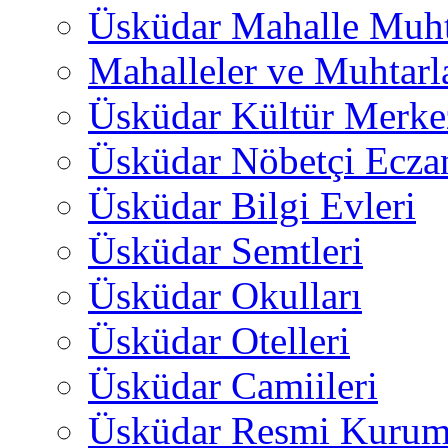
Üsküdar Mahalle Muht
Mahalleler ve Muhtarl
Üsküdar Kültür Merkez
Üsküdar Nöbetçi Ecza
Üsküdar Bilgi Evleri
Üsküdar Semtleri
Üsküdar Okulları
Üsküdar Otelleri
Üsküdar Camiileri
Üsküdar Resmi Kurum