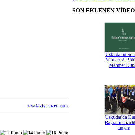
SON EKLENEN VİDE
Üsküdar'ın Se
Yapıları 2. Böl
Mehmet Dilb
ziya@ziyasuzen.com
Üsküdar'da Ku
Bayramı hazırlık
tamam