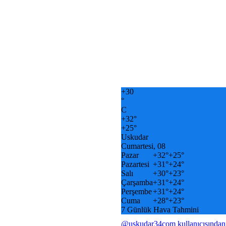
+
30
°
C
+
32°
+
25°
Uskudar
Cumartesi, 08
Pazar
+
32°
+
25°
Pazartesi
+
31°
+
24°
Salı
+
30°
+
23°
Çarşamba
+
31°
+
24°
Perşembe
+
31°
+
24°
Cuma
+
28°
+
23°
7 Günlük Hava Tahmini
@uskudar34com kullanıcısından