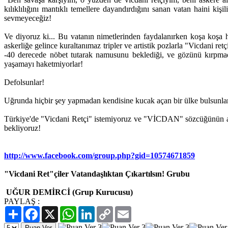
kılıklılığını mantıklı temellere dayandırdığını sanan vatan haini ki
sevmeyeceğiz!
Ve diyoruz ki... Bu vatanın nimetlerinden faydalanırken koşa koşa 
askerliğe gelince kuraltanımaz tripler ve artistik pozlarla "Vicdani r
-40 derecede nöbet tutarak namusunu beklediği, ve gözünü kırpma
yaşamayı haketmiyorlar!
Defolsunlar!
Uğrunda hiçbir şey yapmadan kendisine kucak açan bir ülke bulsunlar
Türkiye'de "Vicdani Retçi" istemiyoruz ve "VİCDAN" sözcüğünün a
bekliyoruz!
http://www.facebook.com/group.php?gid=10574671859
"Vicdani Ret"çiler Vatandaşlıktan Çıkartılsın! Grubu
UĞUR DEMİRCİ
(Grup Kurucusu)
PAYLAŞ :
Paylaş
Facebook
X
WhatsApp
LinkedIn
Copy
Email
Link