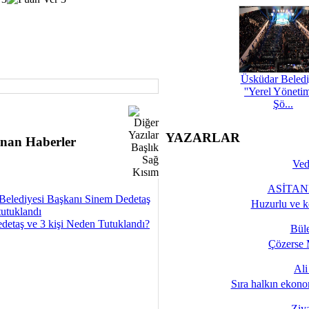
Üsküdar Beledi
''Yerel Yöneti
Şö...
YAZARLAR
nan Haberler
Ved
ASİTANE
Belediyesi Başkanı Sinem Dedetaş
Huzurlu ve k
tutuklandı
detaş ve 3 kişi Neden Tutuklandı?
Bül
Çözerse 
Al
Sıra halkın ekono
Ziy