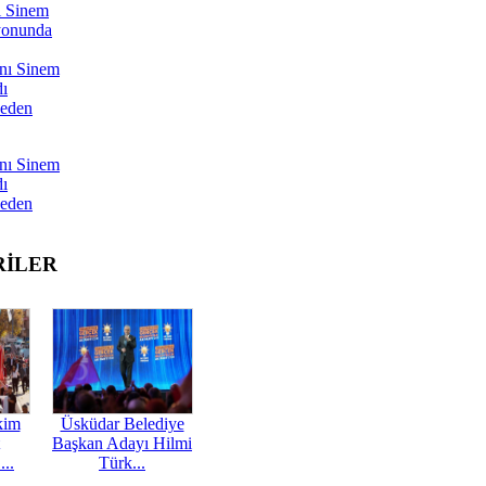
ı Sinem
yonunda
nı Sinem
dı
Neden
nı Sinem
dı
Neden
RİLER
kim
Üsküdar Belediye
Başkan Adayı Hilmi
...
Türk...