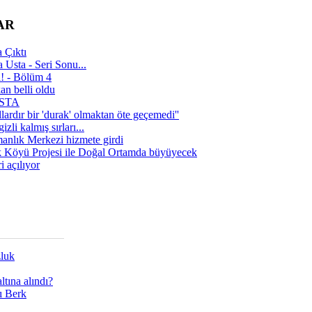
AR
 Çıktı
 Usta - Seri Sonu...
a! - Bölüm 4
n belli oldu
 USTA
lardır bir 'durak' olmaktan öte geçemedi''
zli kalmış sırları...
manlık Merkezi hizmete girdi
 Köyü Projesi ile Doğal Ortamda büyüyecek
i açılıyor
zluk
tına alındı?
ı Berk