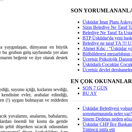
SON YORUMLANANL
Üsküdar İmar Planı Askıya
Sizin Belediye Ne Taraf Ta
Belediye Ne Taraf Ta Ust
BTP Üsküdar'da yeni başka
Belediye ne taraf TA !!!
a yaygınlaşan, dünyanın en büyük
Ahmet Kılıç : ''Üsküdar yıl
e bu grubun giriş sayfasında yer alan
Bülbülderesi mezarlığının gi
 Umarım beğenir ve üye olarak destek
Ücretsiz Psikolojik Danış
Üsküdarlı Çocuklar Çocuk
Ücretsiz devlet dershaneler
EN ÇOK OKUNANLAR
SON 7 GÜN
ği, suyunu içtiği, kızlarını sevdiği,
BU AY
kendisine evler, arabalar edindiği,
danen (!) uygun bulmayan ve reddeden
Üsküdar Belediyesi yolsu
soruşturmasında neler var?
cık yuvalarını, analarını, babalarını,
Sinem Dedetaş neden gözal
nlardan önemli bir kısmı da geride
Üsküdar CHP İlçe Başkan
için şehit düşerken sıcacık odasından
Tütüncü istifa etti
amazsınız" diyen, korkaklığını, karı