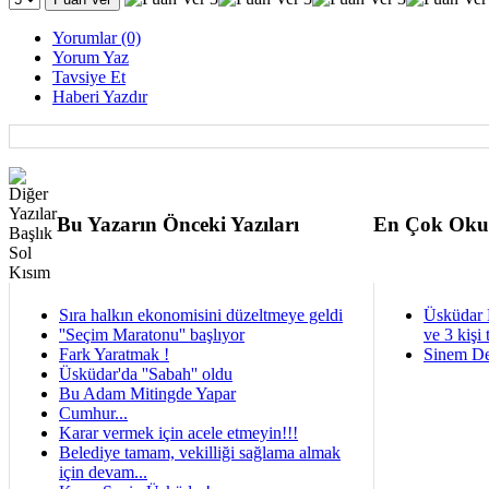
Yorumlar (0)
Yorum Yaz
Tavsiye Et
Haberi Yazdır
Bu Yazarın Önceki Yazıları
En Çok Oku
Sıra halkın ekonomisini düzeltmeye geldi
Üsküdar 
''Seçim Maratonu'' başlıyor
ve 3 kişi 
Fark Yaratmak !
Sinem De
Üsküdar'da ''Sabah'' oldu
Bu Adam Mitingde Yapar
Cumhur...
Karar vermek için acele etmeyin!!!
Belediye tamam, vekilliği sağlama almak
için devam...