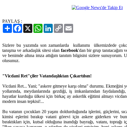
PAYLAŞ :
Paylaş
Facebook
X
WhatsApp
LinkedIn
Copy
Email
Link
Sizlere bu yazımda son zamanlarda kullanımı ülkemizdede çokc
tanışma ve arkadaşlık sitesi olan
facebook
'dan bir grup tanıtacağım v
ve benimde altına imza attığım tanıtım bilgisini sizlere sunuyorum.
olusunuz.
"Vicdani Ret"çiler Vatandaşlıktan Çıkartılsın!
Vicdani Ret... Yani; "askere gitmeye karşı olma" durumu. Ekmeğini yedi
yollarında, meydanlarında gezdiği, iş imkanlarından faydalandığı, 
hayatlar kurduğu ülkesi için birkaç ay askerlik eğitimi almayı vic
modern insan tepkisi!...
Bu vatanın çocukları 20 yaşını doldurduğunda işlerini, güçlerini, sıca
kimisi eşlerini bırakıp vatani görevi için askere giderken ve bu
bıraktıkları için, kutsal olduğuna inandığı bayrağı, vatanı, toprağı 
"Ben savaşa karşıyım, o yüzden de vicdani retçiyim, beni askere al