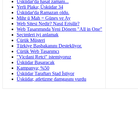
Üsküdar'da hasat zamanı...
Yerli Plaka; Üsküdar 34
Üsküdar'da Ramazan oldu.
Mihr ü Mah = Güneş ve Ay
Web Sitesi Nedir? Nasıl Erişilir?
Web Tasarımında Yeni Dönem "All in One"
Seçimleri iyi anlamak
Çürük Müşteri
Türkiye Başbakanını Destekliyor.
Çürük Web Tasarımcı
"Vicdani Retçi" istemiyoruz
Üsküdar Başaracak
Kampanya; %50
Üsküdar Taraftarı Stad İstiyor
Üsküdar, atletizme damgasını vurdu