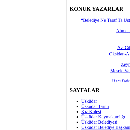
İşte 
KONUK YAZARLAR
Yalçın
“Belediye Ne Taraf Ta Ust
Ahmet 
Av. C
Oksidan-An
Zeyn
Mesele Vat
Hacı Be
Okullarda M
SAYFALAR
Mesu
Üsküdar
Dünya Fani, Ama Kısa
Üsküdar Tarihi
Kız Kulesi
Sav
Üsküdar Kaymakamlığı
Hukukun Adale
Üsküdar Belediyesi
Üsküdar Belediye Başkan