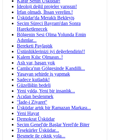
Karar Senin Üsküdar!
İdeoloji değil projeler yarışsın!
İrfan olmadı, İhsan verelim.!
Üsküdar'da Meraklı Bekleyiş
Seçim Süreci Bayram'dan Sonra
Hareketlenecek
Bölgenin Sesi Olma Yolunda Emin
Adımlar...
Bereketi Paylaştık
Üstünlüklerinizi iyi değerlendirin!!
Kalem Kılıç Olmasın..!
Aslı var, başarı yok
Çamlıca'nın Gölgesinde Kandilli...
Yaşayan şehirde iş yapmak
Sadece kutladık!
Güzelliğin bedeli
Yeni yılda, Yeni bir insanlık...
Acıdan beslenmek
''İade-i Ziyaret''
Üsküdar artık bir Ramazan Markası...
Yeni Hayat
Demokrat Üsküdar
Seçim Genel'de Başlar Yerel'de Biter
Teşekürler Üsküdar...
Besmele ile çıktık yola...