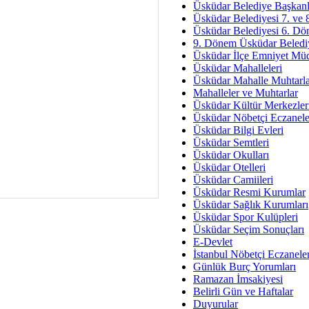
Av. Ş
Üsküdar Belediye Başkanl
Üsküdar Belediyesi 7. ve
İmar Sorunlarının Genel Ç
Üsküdar Belediyesi 6. Dö
9. Dönem Üsküdar Belediy
Çet
Üsküdar İlçe Emniyet Mü
Arakan Ner
Üsküdar Mahalleleri
Üsküdar Mahalle Muhtarla
Hüsam
Mahalleler ve Muhtarlar
Bayramın Mü
Üsküdar Kültür Merkezler
Üsküdar Nöbetçi Eczanele
Es
Üsküdar Bilgi Evleri
Ruhsal Yön
Üsküdar Semtleri
Üsküdar Okulları
Zülf
Üsküdar Otelleri
Üsküdar Kar
Üsküdar Camiileri
Üsküdar Resmi Kurumlar
Mus
Üsküdar Sağlık Kurumları
Üsküdar Spor Kulüpleri
Üsküdar Seçim Sonuçları
E-Devlet
İstanbul Nöbetçi Eczanele
Günlük Burç Yorumları
Ramazan İmsakiyesi
Belirli Gün ve Haftalar
Duyurular