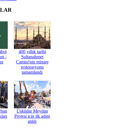
OLAR
mbol
400 yıllık tarihi
üm -
Sultanahmet
az
Camisi'nin minare
restorasyonu
tamamlandı
rban
Üsküdar Meydan
ları
Projesi için ilk adım
atıldı