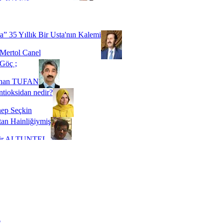
Biz buyuz...
 SOYSEVİNÇ
a” 35 Yıllık Bir Usta'nın Kalemi
Mertol Canel
Göç ;
ihan TUFAN
tioksidan nedir?
ep Seçkin
an Hainliğiymiş
kir ALTUNTEL
adde Bağımlılığı
t Kaymakçı
 Bir Süre De Olsa Burdayız
aş ŞENEL
ti Kalmadı Üstadım!
ı