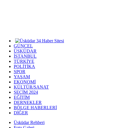
GÜNCEL
ÜSKÜDAR
İSTANBUL
TÜRKİYE
POLİTİKA
SPOR
YAŞAM
EKONOMİ
KÜLTÜR/SANAT
SEÇİM 2024
EĞİTİM
DERNEKLER
BÖLGE HABERLERİ
DİĞER
Üsküdar Rehberi
Foto Galeri