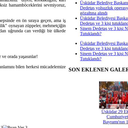
Üsküdar Belediye Başkan
şiliksiz hamamböceklerini sevmiyoruz,
Dedetaş yolsuzluk operas
gözaltına alındı
Üsküdar Belediyesi Başka
hepsinde en ön sıraya geçen, ama iş
Dedetaş ve 3 kişi tutuklan
etçilik" oynayan züppeler, mehmetçiğin
Sinem Dedetaş ve 3 kişi 
dan uğrunda can verdiği bir ülkede
Tutuklandı?
Üsküdar Belediyesi Başka
Dedetaş ve 3 kişi tutuklan
Sinem Dedetaş ve 3 kişi 
 ve orada yaşasınlar!
Tutuklandı?
nlamını bilen herkesi mücadelemize
SON EKLENEN GALE
Üsküdar 29 E
Cumhuriyet
Bayramı'nın 1