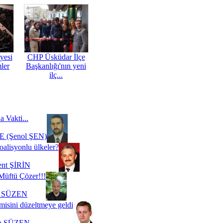
yesi
CHP Üsküdar İlçe
mler
Başkanlığı'nın yeni
ilç...
a Vakti...
 (Şenol ŞEN)
oalisyonlu ülkeler?
ent ŞİRİN
Müftü Çözer!!!
i SÜZEN
misini düzeltmeye geldi
a SÜZEN