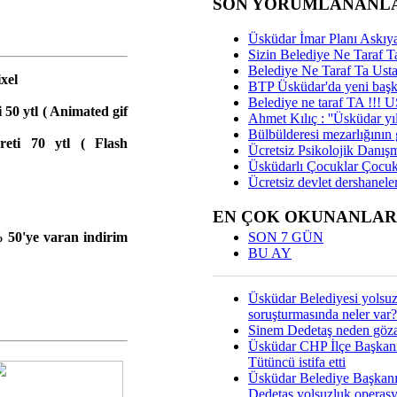
SON YORUMLANANL
Üsküdar İmar Planı Askıya
Sizin Belediye Ne Taraf Ta
Belediye Ne Taraf Ta Ust
xel
BTP Üsküdar'da yeni başka
Belediye ne taraf TA !!!
 50 ytl ( Animated gif
Ahmet Kılıç : ''Üsküdar yıl
Bülbülderesi mezarlığının gi
reti 70 ytl ( Flash
Ücretsiz Psikolojik Danış
Üsküdarlı Çocuklar Çocuk
Ücretsiz devlet dershaneler
EN ÇOK OKUNANLAR
SON 7 GÜN
50'ye varan indirim
BU AY
Üsküdar Belediyesi yolsu
soruşturmasında neler var?
Sinem Dedetaş neden gözal
Üsküdar CHP İlçe Başkan
Tütüncü istifa etti
Üsküdar Belediye Başkan
Dedetaş yolsuzluk operas