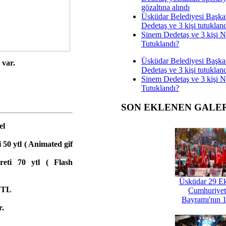
gözaltına alındı
Üsküdar Belediyesi Başka
Dedetaş ve 3 kişi tutuklan
Sinem Dedetaş ve 3 kişi 
Tutuklandı?
Üsküdar Belediyesi Başka
 var.
Dedetaş ve 3 kişi tutuklan
Sinem Dedetaş ve 3 kişi 
Tutuklandı?
SON EKLENEN GALE
el
 50 ytl ( Animated gif
reti 70 ytl ( Flash
Üsküdar 29 E
 YTL
Cumhuriyet
Bayramı'nın 1
r.