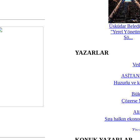
Üsküdar Beledi
''Yerel Yöneti
Şö...
YAZARLAR
Ved
ASİTANE
Huzurlu ve k
Bül
Çözerse 
Al
Sıra halkın ekono
Ziy
İşte 
KONUK YAZARLAR