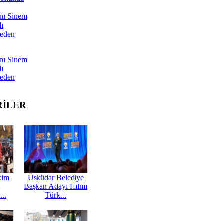
nı Sinem
dı
Neden
nı Sinem
dı
Neden
RİLER
kim
Üsküdar Belediye
Başkan Adayı Hilmi
...
Türk...