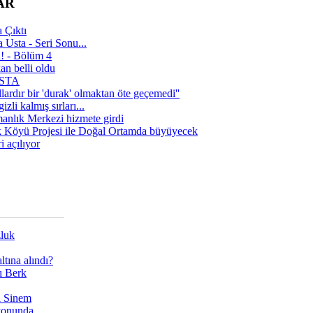
AR
 Çıktı
 Usta - Seri Sonu...
a! - Bölüm 4
n belli oldu
 USTA
lardır bir 'durak' olmaktan öte geçemedi''
zli kalmış sırları...
manlık Merkezi hizmete girdi
 Köyü Projesi ile Doğal Ortamda büyüyecek
i açılıyor
zluk
tına alındı?
ı Berk
ı Sinem
yonunda