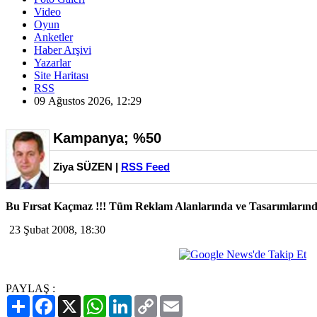
Video
Oyun
Anketler
Haber Arşivi
Yazarlar
Site Haritası
RSS
09 Ağustos 2026, 12:29
Kampanya; %50
Ziya SÜZEN |
RSS Feed
Bu Fırsat Kaçmaz !!! Tüm Reklam Alanlarında ve Tasarımlarınd
23 Şubat 2008, 18:30
PAYLAŞ :
Paylaş
Facebook
X
WhatsApp
LinkedIn
Copy
Email
Link