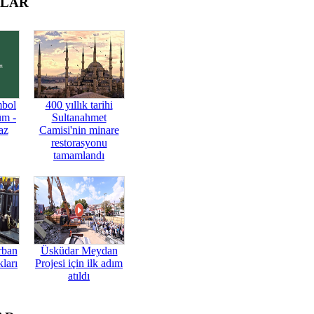
OLAR
mbol
400 yıllık tarihi
üm -
Sultanahmet
az
Camisi'nin minare
restorasyonu
tamamlandı
rban
Üsküdar Meydan
ları
Projesi için ilk adım
atıldı