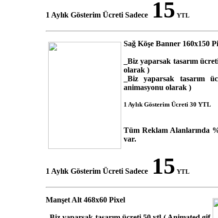
15
1 Aylık Gösterim Ücreti Sadece
YTL
Sağ Köşe Banner 160x150 Pi
_Biz yaparsak tasarım ücreti
olarak )
_Biz yaparsak tasarım üc
animasyonu olarak )
1 Aylık Gösterim Ücreti 30 YTL
Tüm Reklam Alanlarında % 
var.
15
1 Aylık Gösterim Ücreti Sadece
YTL
Manşet Alt 468x60 Pixel
_Biz yaparsak tasarım ücreti 50 ytl ( Animated gif