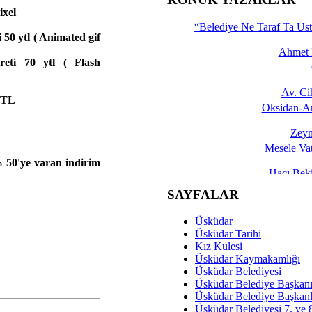
ixel
Yalçın
“Belediye Ne Taraf Ta Ust
 50 ytl ( Animated gif
Ahmet 
reti 70 ytl ( Flash
Av. C
 YTL
Oksidan-An
Zeyn
Mesele Vat
50'ye varan indirim
Hacı Be
Okullarda M
SAYFALAR
Mesu
Üsküdar
Dünya Fani, Ama Kısa
Üsküdar Tarihi
Kız Kulesi
Sav
Üsküdar Kaymakamlığı
Hukukun Adale
Üsküdar Belediyesi
Üsküdar Belediye Başkan
Av. Ş
Üsküdar Belediye Başkanl
Üsküdar Belediyesi 7. ve
İmar Sorunlarının Genel Ç