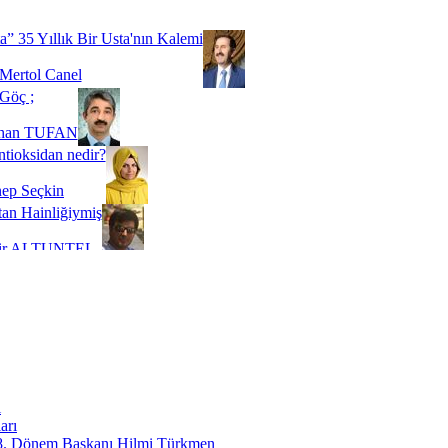
 SOYSEVİNÇ
a” 35 Yıllık Bir Usta'nın Kalemi
Mertol Canel
Göç ;
ihan TUFAN
tioksidan nedir?
ep Seçkin
an Hainliğiymiş
kir ALTUNTEL
adde Bağımlılığı
t Kaymakçı
 Bir Süre De Olsa Burdayız
aş ŞENEL
ti Kalmadı Üstadım!
ı
erife PAMUK
arı
 8. Dönem Başkanı Hilmi Türkmen
özümü ''Riskli Alan Dönüşümü''