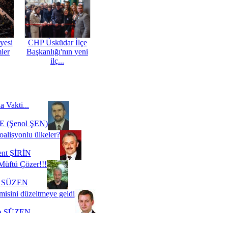
yesi
CHP Üsküdar İlçe
mler
Başkanlığı'nın yeni
ilç...
a Vakti...
 (Şenol ŞEN)
oalisyonlu ülkeler?
ent ŞİRİN
Müftü Çözer!!!
i SÜZEN
misini düzeltmeye geldi
a SÜZEN
Biz buyuz...