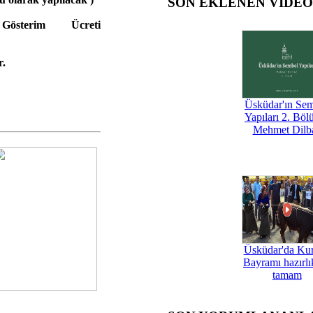
SON EKLENEN VİDE
sterim Ücreti
r.
Üsküdar'ın Se
Yapıları 2. Böl
Mehmet Dilb
Üsküdar'da Ku
Bayramı hazırlık
tamam