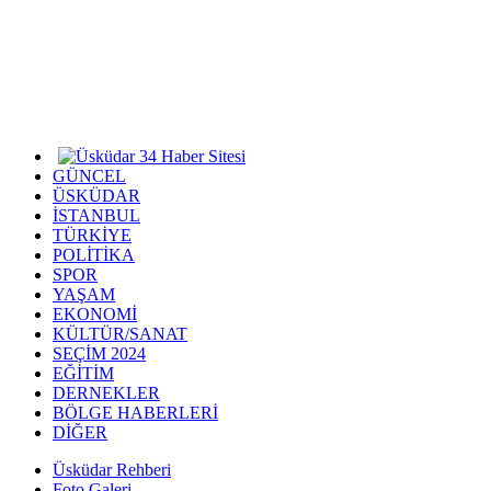
GÜNCEL
ÜSKÜDAR
İSTANBUL
TÜRKİYE
POLİTİKA
SPOR
YAŞAM
EKONOMİ
KÜLTÜR/SANAT
SEÇİM 2024
EĞİTİM
DERNEKLER
BÖLGE HABERLERİ
DİĞER
Üsküdar Rehberi
Foto Galeri