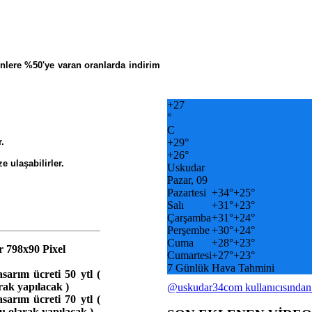
enlere %50'ye varan oranlarda indirim
+
27
°
C
.
+
29°
+
26°
e ulaşabilirler.
Uskudar
Pazar, 09
Pazartesi
+
34°
+
25°
Salı
+
31°
+
23°
Çarşamba
+
31°
+
24°
Perşembe
+
30°
+
24°
Cuma
+
28°
+
23°
r 798x90 Pixel
Cumartesi
+
27°
+
23°
7 Günlük Hava Tahmini
sarım ücreti 50 ytl (
rak yapılacak )
@uskudar34com kullanıcısından
sarım ücreti 70 ytl (
 olarak yapılacak )