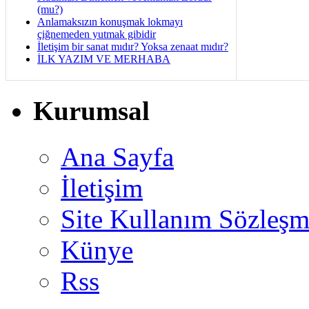
(mu?)
Anlamaksızın konuşmak lokmayı
çiğnemeden yutmak gibidir
İletişim bir sanat mıdır? Yoksa zenaat mıdır?
İLK YAZIM VE MERHABA
Kurumsal
Ana Sayfa
İletişim
Site Kullanım Sözleşm
Künye
Rss