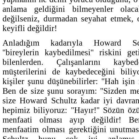
anlama geldiğini bilmeyenler olacak
değilseniz, durmadan seyahat etmek, 
keyifli değildir!
Anladığım kadarıyla Howard Sc
''bireylerin kaybedilmesi'' riskini ge
bilenlerden. Çalışanlarını kaybe
müşterilerini de kaybedeceğini biliy
kişiler şunu düşünebilirler: ''Hah işin 
Ben de size şunu sorayım: ''Sizden men
size Howard Schultz kadar iyi davran
hepimiz biliyoruz: ''Hayır!'' Sözün öz
menfaati olması ayıp değildir! B
menfaatim olması gerektiğini unutmas