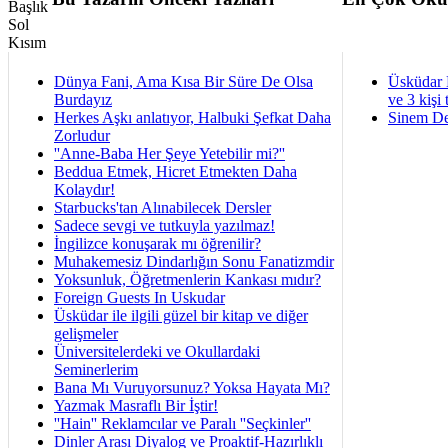
Dünya Fani, Ama Kısa Bir Süre De Olsa
Üsküdar 
Burdayız
ve 3 kişi 
Herkes Aşkı anlatıyor, Halbuki Şefkat Daha
Sinem De
Zorludur
''Anne-Baba Her Şeye Yetebilir mi?''
Beddua Etmek, Hicret Etmekten Daha
Kolaydır!
Starbucks'tan Alınabilecek Dersler
Sadece sevgi ve tutkuyla yazılmaz!
İngilizce konuşarak mı öğrenilir?
Muhakemesiz Dindarlığın Sonu Fanatizmdir
Yoksunluk, Öğretmenlerin Kankası mıdır?
Foreign Guests In Uskudar
Üsküdar ile ilgili güzel bir kitap ve diğer
gelişmeler
Üniversitelerdeki ve Okullardaki
Seminerlerim
Bana Mı Vuruyorsunuz? Yoksa Hayata Mı?
Yazmak Masraflı Bir İştir!
''Hain'' Reklamcılar ve Paralı ''Seçkinler''
Dinler Arası Diyalog ve Proaktif-Hazırlıklı