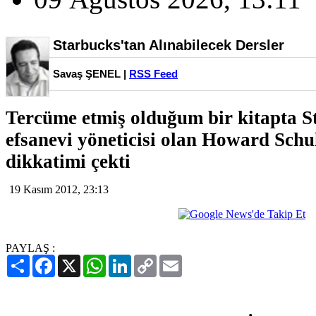
Starbucks'tan Alınabilecek Dersler
Savaş ŞENEL |
RSS Feed
Tercüme etmiş olduğum bir kitapta S
efsanevi yöneticisi olan Howard Schu
dikkatimi çekti
19 Kasım 2012, 23:13
PAYLAŞ :
Paylaş
Facebook
X
WhatsApp
LinkedIn
Copy
Email
Link