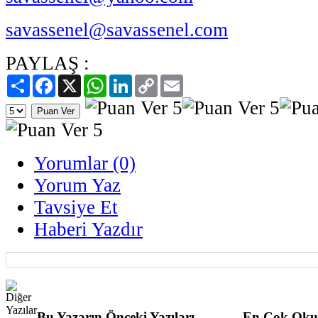
savassenel@savassenel.com
PAYLAŞ :
Paylaş
Facebook
X
WhatsApp
LinkedIn
Copy
Email
Link
Yorumlar (0)
Yorum Yaz
Tavsiye Et
Haberi Yazdır
Bu Yazarın Önceki Yazıları
En Çok Oku