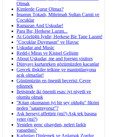
Olmak
Kimlerde Gurur Olmaz?
İmamın Tokadı, Mihrimah Sultan Camii ve
Çocuklar
Ramazan And Uskudar!
Para Bu; Herkese Lazım...
At Gözlüğü İyidir; Herkese Bir Tane Lazım!
''Çocuklar Duymasın'' ve Havuç
Uskudar and Music
Redd-i Miras ve Kişisel Gelişim
About Uskudar, me and foreign visitors
Dünyayı kurtarırken gözümüzden kaçanlar
Gerçek ilişkiler telkine ve manipülasyona
açık olmazlar!
Günümüzün en önemli becerisi: Çevre
edinmek
İletişimde iki önemli esas: iyi niyetli ve
olumlu olmak
''Kitap okumanın iyi bir şey olduğu'' fikrini
neden ''satamıyoruz''?
Aşk herşeyi affettirir (mi?) Aşk tek başına
yeter (mi?)
Yeniden genç olsaydım, neleri farklı
yapardım?
Kadınları Dinlemek ve Anlamak Zordur