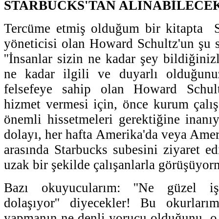
STARBUCKS'TAN ALINABİLECE
Tercüme etmiş olduğum bir kitapta St
yöneticisi olan Howard Schultz'un şu s
''İnsanlar sizin ne kadar şey bildiğiniz
ne kadar ilgili ve duyarlı olduğunuzl
felsefeye sahip olan Howard Schult
hizmet vermesi için, önce kurum çalışa
önemli hissetmeleri gerektiğine inan
dolayı, her hafta Amerika'da veya Amer
arasında Starbucks subesini ziyaret ed
uzak bir şekilde çalışanlarla görüşüyor
Bazı okuyucularım: ''Ne güzel i
dolaşıyor'' diyecekler! Bu okurlarım
yapmanın ne denli yorucu olduğunu, o k