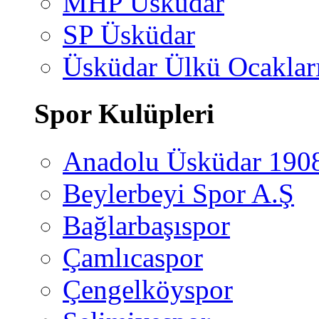
MHP Üsküdar
SP Üsküdar
Üsküdar Ülkü Ocaklar
Spor Kulüpleri
Anadolu Üsküdar 190
Beylerbeyi Spor A.Ş
Bağlarbaşıspor
Çamlıcaspor
Çengelköyspor