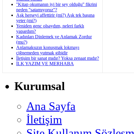
''Kitap okumanın iyi bir şey olduğu'' fikrini
neden ''satamıyoruz''?
Aşk herşeyi affettirir (mi?) Aşk tek başına
yeter (mi?)
Yeniden genç olsaydım, neleri farklı
yapardım?
Kadınları Dinlemek ve Anlamak Zordur
(mu?)
Anlamaksızın konuşmak lokmayı
çiğnemeden yutmak gibidir
İletişim bir sanat mıdır? Yoksa zenaat mıdır?
İLK YAZIM VE MERHABA
Kurumsal
Ana Sayfa
İletişim
Site Kullanım Sözleşm