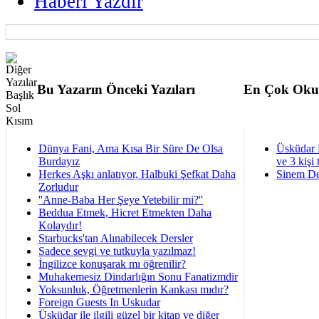
Haberi Yazdır
Bu Yazarın Önceki Yazıları
En Çok Oku
Dünya Fani, Ama Kısa Bir Süre De Olsa
Üsküdar 
Burdayız
ve 3 kişi 
Herkes Aşkı anlatıyor, Halbuki Şefkat Daha
Sinem De
Zorludur
''Anne-Baba Her Şeye Yetebilir mi?''
Beddua Etmek, Hicret Etmekten Daha
Kolaydır!
Starbucks'tan Alınabilecek Dersler
Sadece sevgi ve tutkuyla yazılmaz!
İngilizce konuşarak mı öğrenilir?
Muhakemesiz Dindarlığın Sonu Fanatizmdir
Yoksunluk, Öğretmenlerin Kankası mıdır?
Foreign Guests In Uskudar
Üsküdar ile ilgili güzel bir kitap ve diğer