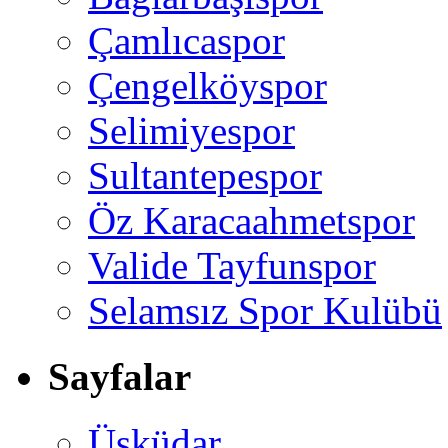
Çamlıcaspor
Çengelköyspor
Selimiyespor
Sultantepespor
Öz Karacaahmetspor
Valide Tayfunspor
Selamsız Spor Kulübü
Sayfalar
Üsküdar