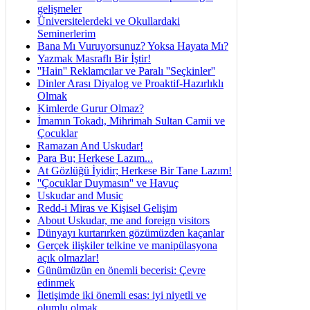
gelişmeler
Üniversitelerdeki ve Okullardaki
Seminerlerim
Bana Mı Vuruyorsunuz? Yoksa Hayata Mı?
Yazmak Masraflı Bir İştir!
''Hain'' Reklamcılar ve Paralı ''Seçkinler''
Dinler Arası Diyalog ve Proaktif-Hazırlıklı
Olmak
Kimlerde Gurur Olmaz?
İmamın Tokadı, Mihrimah Sultan Camii ve
Çocuklar
Ramazan And Uskudar!
Para Bu; Herkese Lazım...
At Gözlüğü İyidir; Herkese Bir Tane Lazım!
''Çocuklar Duymasın'' ve Havuç
Uskudar and Music
Redd-i Miras ve Kişisel Gelişim
About Uskudar, me and foreign visitors
Dünyayı kurtarırken gözümüzden kaçanlar
Gerçek ilişkiler telkine ve manipülasyona
açık olmazlar!
Günümüzün en önemli becerisi: Çevre
edinmek
İletişimde iki önemli esas: iyi niyetli ve
olumlu olmak