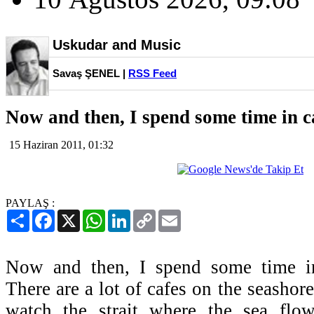
Uskudar and Music
Savaş ŞENEL |
RSS Feed
Now and then, I spend some time in c
15 Haziran 2011, 01:32
PAYLAŞ :
Paylaş
Facebook
X
WhatsApp
LinkedIn
Copy
Email
Link
Now and then, I spend some time in
There are a lot of cafes on the seashore
watch the strait where the sea flow