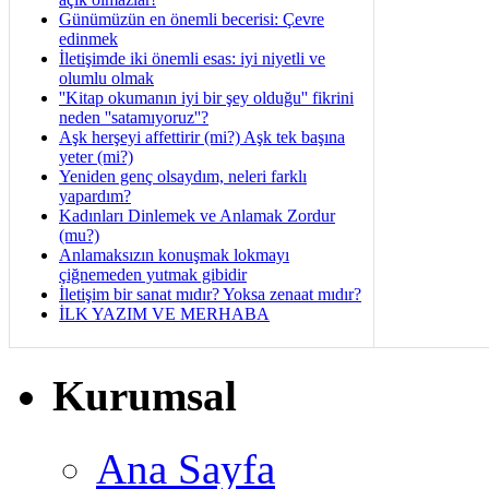
Günümüzün en önemli becerisi: Çevre
edinmek
İletişimde iki önemli esas: iyi niyetli ve
olumlu olmak
''Kitap okumanın iyi bir şey olduğu'' fikrini
neden ''satamıyoruz''?
Aşk herşeyi affettirir (mi?) Aşk tek başına
yeter (mi?)
Yeniden genç olsaydım, neleri farklı
yapardım?
Kadınları Dinlemek ve Anlamak Zordur
(mu?)
Anlamaksızın konuşmak lokmayı
çiğnemeden yutmak gibidir
İletişim bir sanat mıdır? Yoksa zenaat mıdır?
İLK YAZIM VE MERHABA
Kurumsal
Ana Sayfa