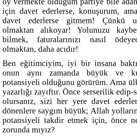
oy vermekte olduğum partiye bile ada
için davet ederlerse, konuşurum, ama 
davet ederlerse gitmem! Çünkü ul
olmaktan alıkoyar! Yolunuzu kaybet
bilmek, faturalarınızı nasıl ödeye
olmaktan, daha acıdır!
Ben eğitimciyim, iyi bir insana bakt
onun aynı zamanda büyük ve kul
potansiyeli olduğunu görürüm. Ama ül
yazarlığı zayıftır. Önce serserilik edip
olursanız, sizi her yere davet ederle
dönenlere saygım büyük; Allah yolların
potansiyeli takdir etmek için, önce n
zorunda mıyız?