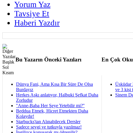
Yorum Yaz
Tavsiye Et
Haberi Yazdır
Bu Yazarın Önceki Yazıları
En Çok Oku
Dünya Fani, Ama Kısa Bir Süre De Olsa
Üsküdar 
Burdayız
ve 3 kişi 
Herkes Aşkı anlatıyor, Halbuki Şefkat Daha
Sinem De
Zorludur
''Anne-Baba Her Şeye Yetebilir mi?''
Beddua Etmek, Hicret Etmekten Daha
Kolaydır!
Starbucks'tan Alınabilecek Dersler
Sadece sevgi ve tutkuyla yazılmaz!
İngilizce konuşarak mı öğrenilir?