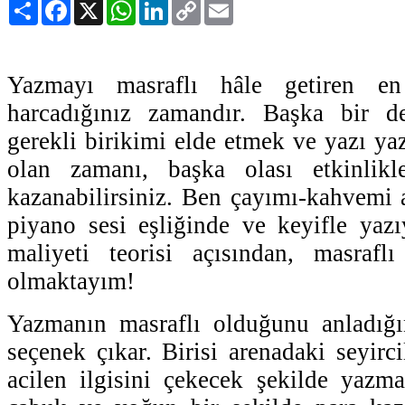
Paylaş
Facebook
X
WhatsApp
LinkedIn
Copy
Email
Link
Yazmayı masraflı hâle getiren e
harcadığınız zamandır. Başka bir d
gerekli birikimi elde etmek ve yazı ya
olan zamanı, başka olası etkinlikl
kazanabilirsiniz. Ben çayımı-kahvemi a
piyano sesi eşliğinde ve keyifle yazı
maliyeti teorisi açısından, masrafl
olmaktayım!
Yazmanın masraflı olduğunu anladığı
seçenek çıkar. Birisi arenadaki seyircil
acilen ilgisini çekecek şekilde yazm