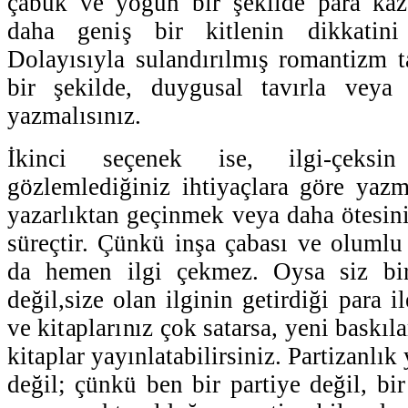
çabuk ve yoğun bir şekilde para ka
daha geniş bir kitlenin dikkatini
Dolayısıyla sulandırılmış romantizm t
bir şekilde, duygusal tavırla veya '
yazmalısınız.
İkinci seçenek ise, ilgi-çeksi
gözlemlediğiniz ihtiyaçlara göre yazm
yazarlıktan geçinmek veya daha ötesin
süreçtir. Çünkü inşa çabası ve olumlu 
da hemen ilgi çekmez. Oysa siz birik
değil,size olan ilginin getirdiği para il
ve kitaplarınız çok satarsa, yeni baskıl
kitaplar yayınlatabilirsiniz. Partizanlı
değil; çünkü ben bir partiye değil, bi