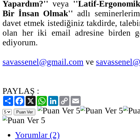
Yapardım?''
veya
''Latif-Ergonomi
Bir İnsan Olmak''
adlı seminerleriml
davet etmek istediğiniz takdirde, talebi
olan her iki email adresine birden g
ediyorum.
savassenel@gmail.com
ve
savassenel@
PAYLAŞ :
Paylaş
Facebook
X
WhatsApp
LinkedIn
Copy
Email
Link
Yorumlar (2)