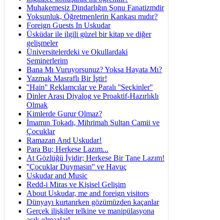
Muhakemesiz Dindarlığın Sonu Fanatizmdir
Yoksunluk, Öğretmenlerin Kankası mıdır?
Foreign Guests In Uskudar
Üsküdar ile ilgili güzel bir kitap ve diğer
gelişmeler
Üniversitelerdeki ve Okullardaki
Seminerlerim
Bana Mı Vuruyorsunuz? Yoksa Hayata Mı?
Yazmak Masraflı Bir İştir!
''Hain'' Reklamcılar ve Paralı ''Seçkinler''
Dinler Arası Diyalog ve Proaktif-Hazırlıklı
Olmak
Kimlerde Gurur Olmaz?
İmamın Tokadı, Mihrimah Sultan Camii ve
Çocuklar
Ramazan And Uskudar!
Para Bu; Herkese Lazım...
At Gözlüğü İyidir; Herkese Bir Tane Lazım!
''Çocuklar Duymasın'' ve Havuç
Uskudar and Music
Redd-i Miras ve Kişisel Gelişim
About Uskudar, me and foreign visitors
Dünyayı kurtarırken gözümüzden kaçanlar
Gerçek ilişkiler telkine ve manipülasyona
açık olmazlar!