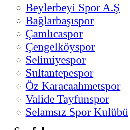
Beylerbeyi Spor A.Ş
Bağlarbaşıspor
Çamlıcaspor
Çengelköyspor
Selimiyespor
Sultantepespor
Öz Karacaahmetspor
Valide Tayfunspor
Selamsız Spor Kulübü