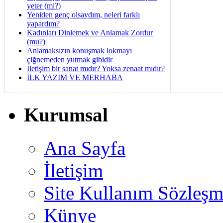
yeter (mi?)
Yeniden genç olsaydım, neleri farklı
yapardım?
Kadınları Dinlemek ve Anlamak Zordur
(mu?)
Anlamaksızın konuşmak lokmayı
çiğnemeden yutmak gibidir
İletişim bir sanat mıdır? Yoksa zenaat mıdır?
İLK YAZIM VE MERHABA
Kurumsal
Ana Sayfa
İletişim
Site Kullanım Sözleşm
Künye