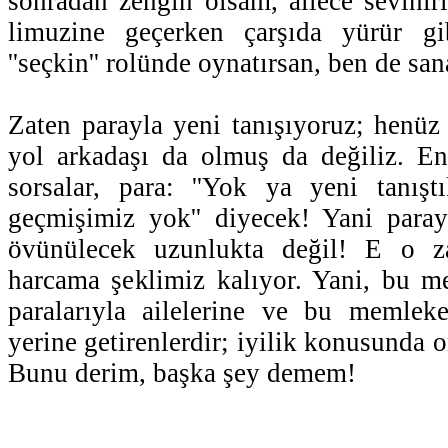
sonradan zengin olsam, ailece sevini
limuzine geçerken çarşıda yürür gi
''seçkin'' rolünde oynatırsan, ben de san
Zaten parayla yeni tanışıyoruz; henü
yol arkadaşı da olmuş da değiliz. En
sorsalar, para: ''Yok ya yeni tanışt
geçmişimiz yok'' diyecek! Yani paray
övünülecek uzunlukta değil! E o z
harcama şeklimiz kalıyor. Yani, bu me
paralarıyla ailelerine ve bu memleke
yerine getirenlerdir; iyilik konusunda o
Bunu derim, başka şey demem!