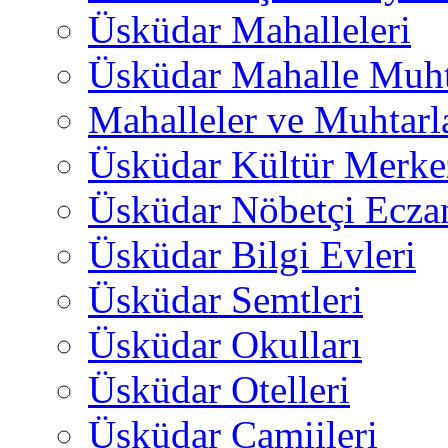
Üsküdar Mahalleleri
Üsküdar Mahalle Muht
Mahalleler ve Muhtarl
Üsküdar Kültür Merkez
Üsküdar Nöbetçi Ecza
Üsküdar Bilgi Evleri
Üsküdar Semtleri
Üsküdar Okulları
Üsküdar Otelleri
Üsküdar Camiileri