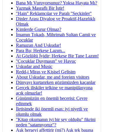
Bana Mı Vuruyorsunuz? Yoksa Hayata Mı?
Yazmak Masraflı Bir İştir!
''Hain'' Reklamcılar ve Paralı ''Seçkinler''
Dinler Arası Diyalog ve Proaktif-Hazırlıklı
Olmak
Kimlerde Gurur Olmaz?
İmamın Tokadı, Mihrimah Sultan Camii ve
Çocuklar
Ramazan And Uskudar!
Para Bu; Herkese Lazım...
At Gözlüğü İyidir; Herkese Bir Tane Lazım!
''Çocuklar Duymasın'' ve Havuç
Uskudar and Music
Redd-i Miras ve Kişisel Gelişim
About Uskudar, me and foreign visitors
Dünyayı kurtarırken gözümüzden kaçanlar
Gerçek ilişkiler telkine ve manipülasyona
açık olmazlar!
Günümüzün en önemli becerisi: Çevre
edinmek
İletişimde iki önemli esas: iyi niyetli ve
olumlu olmak
''Kitap okumanın iyi bir şey olduğu'' fikrini
neden ''satamıyoruz''?
Aşk herşeyi affettirir (mi?) Aşk tek başına