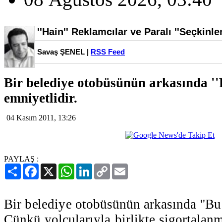
''Hain'' Reklamcılar ve Paralı ''Seçkinler
Savaş ŞENEL |
RSS Feed
Bir belediye otobüsünün arkasında '
emniyetlidir.
04 Kasım 2011, 13:26
PAYLAŞ :
Paylaş
Facebook
X
WhatsApp
LinkedIn
Copy
Email
Link
Bir belediye otobüsünün arkasında ''Bu
Çünkü yolcularıyla birlikte sigortalanmı