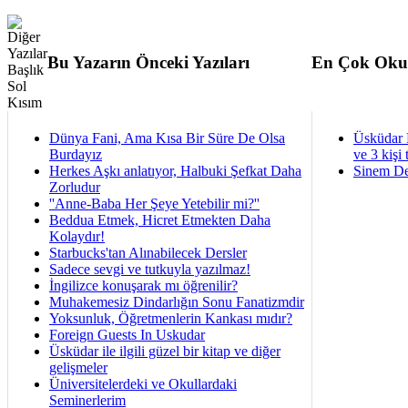
Bu Yazarın Önceki Yazıları
En Çok Oku
Dünya Fani, Ama Kısa Bir Süre De Olsa
Üsküdar 
Burdayız
ve 3 kişi 
Herkes Aşkı anlatıyor, Halbuki Şefkat Daha
Sinem De
Zorludur
''Anne-Baba Her Şeye Yetebilir mi?''
Beddua Etmek, Hicret Etmekten Daha
Kolaydır!
Starbucks'tan Alınabilecek Dersler
Sadece sevgi ve tutkuyla yazılmaz!
İngilizce konuşarak mı öğrenilir?
Muhakemesiz Dindarlığın Sonu Fanatizmdir
Yoksunluk, Öğretmenlerin Kankası mıdır?
Foreign Guests In Uskudar
Üsküdar ile ilgili güzel bir kitap ve diğer
gelişmeler
Üniversitelerdeki ve Okullardaki
Seminerlerim