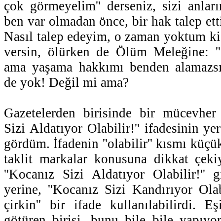
çok görmeyelim'' derseniz, sizi anla
ben var olmadan önce, bir hak talep et
Nasıl talep edeyim, o zaman yoktum ki!
versin, ölürken de Ölüm Meleğine: '
ama yaşama hakkımı benden alamazsın
de yok! Değil mi ama?
Gazetelerden birisinde bir mücevher 
Sizi Aldatıyor Olabilir!'' ifadesinin ye
gördüm. İfadenin ''olabilir'' kısmı küçü
taklit markalar konusuna dikkat çeki
''Kocanız Sizi Aldatıyor Olabilir!'' g
yerine, ''Kocanız Sizi Kandırıyor Olabi
çirkin'' bir ifade kullanılabilirdi. 
götüren birisi, bunu bile bile yapıyor