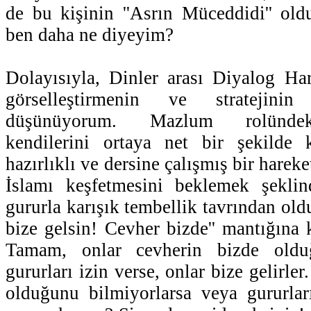
de bu kişinin ''Asrın Müceddidi'' old
ben daha ne diyeyim?
Dolayısıyla, Dinler arası Diyalog Har
görselleştirmenin ve stratejin
düşünüyorum. Mazlum rolündek
kendilerini ortaya net bir şekilde k
hazırlıklı ve dersine çalışmış bir harek
İslamı keşfetmesini beklemek şekli
gururla karışık tembellik tavrından oldu
bize gelsin! Cevher bizde'' mantığına ka
Tamam, onlar cevherin bizde oldu
gururları izin verse, onlar bize gelirle
olduğunu bilmiyorlarsa veya gururlar