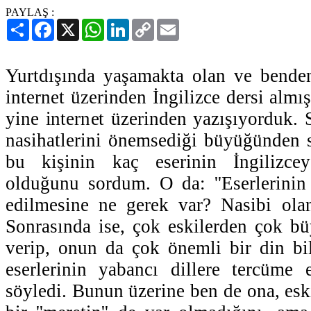
PAYLAŞ :
Paylaş
Facebook
X
WhatsApp
LinkedIn
Copy
Email
Link
Yurtdışında yaşamakta olan ve bend
internet üzerinden İngilizce dersi almı
yine internet üzerinden yazışıyorduk. 
nasihatlerini önemsediği büyüğünden s
bu kişinin kaç eserinin İngilizce
olduğunu sordum. O da: ''Eserlerinin
edilmesine ne gerek var? Nasibi olan
Sonrasında ise, çok eskilerden çok bü
verip, onun da çok önemli bir din bi
eserlerinin yabancı dillere tercüme
söyledi. Bunun üzerine ben de ona, es