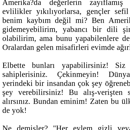
Amerika?da değerlerin zayıflamış
evlilikler yıkılıyorlarsa, gençler sef
benim kaybım değil mi? Ben Amerik
gidemeyebilirim, yabancı bir dili ş
olabilirim, ama bunu yapabilenlere d
Oralardan gelen misafirleri evimde ağı
Elbette bunları yapabilirsiniz! Si
sahiplerisiniz. Çekinmeyin! Düny
yerindeki bir insandan çok şey öğreneb
şey verebilirsiniz! Bu alış-verişten
alırsınız. Bundan eminim! Zaten bu ül
de yok!
Ne demişler? ''Her eylem gizli vey