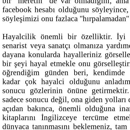
bir ''meretin'' de var olmadığını, am
facebook hesabı olduğunu söyleyince, 
söyleşimizi onu fazlaca ''hırpalamadan''
Hayalcilik önemli bir özelliktir. İyi 
senarist veya sanatçı olmanıza yardı
dayana konularda hayalleriniz görselleş
bir şeyi hayal etmekle onu görselleşti
öğrendiğim günden beri, kendimde d
kadar çok hayalci olduğunu anladım
sonucu gözlerinin önüne getirmektir.
sadece sonucu değil, ona giden yolları
açıdan bakınca, önemli olduğuna inan
kitaplarını İngilizceye tercüme etm
dünyaca tanınmasını beklemeniz, tam bi