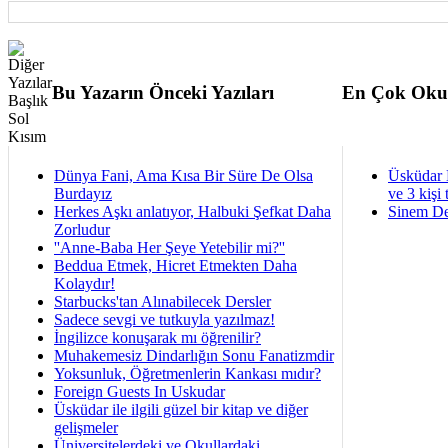
Bu Yazarın Önceki Yazıları
En Çok Oku
Dünya Fani, Ama Kısa Bir Süre De Olsa
Üsküdar 
Burdayız
ve 3 kişi 
Herkes Aşkı anlatıyor, Halbuki Şefkat Daha
Sinem De
Zorludur
''Anne-Baba Her Şeye Yetebilir mi?''
Beddua Etmek, Hicret Etmekten Daha
Kolaydır!
Starbucks'tan Alınabilecek Dersler
Sadece sevgi ve tutkuyla yazılmaz!
İngilizce konuşarak mı öğrenilir?
Muhakemesiz Dindarlığın Sonu Fanatizmdir
Yoksunluk, Öğretmenlerin Kankası mıdır?
Foreign Guests In Uskudar
Üsküdar ile ilgili güzel bir kitap ve diğer
gelişmeler
Üniversitelerdeki ve Okullardaki