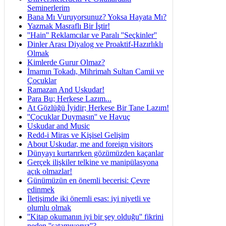
Seminerlerim
Bana Mı Vuruyorsunuz? Yoksa Hayata Mı?
Yazmak Masraflı Bir İştir!
''Hain'' Reklamcılar ve Paralı ''Seçkinler''
Dinler Arası Diyalog ve Proaktif-Hazırlıklı
Olmak
Kimlerde Gurur Olmaz?
İmamın Tokadı, Mihrimah Sultan Camii ve
Çocuklar
Ramazan And Uskudar!
Para Bu; Herkese Lazım...
At Gözlüğü İyidir; Herkese Bir Tane Lazım!
''Çocuklar Duymasın'' ve Havuç
Uskudar and Music
Redd-i Miras ve Kişisel Gelişim
About Uskudar, me and foreign visitors
Dünyayı kurtarırken gözümüzden kaçanlar
Gerçek ilişkiler telkine ve manipülasyona
açık olmazlar!
Günümüzün en önemli becerisi: Çevre
edinmek
İletişimde iki önemli esas: iyi niyetli ve
olumlu olmak
''Kitap okumanın iyi bir şey olduğu'' fikrini
neden ''satamıyoruz''?