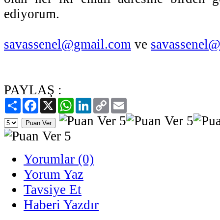
ediyorum.
savassenel@gmail.com
ve
savassenel@
PAYLAŞ :
Paylaş
Facebook
X
WhatsApp
LinkedIn
Copy
Email
Link
Yorumlar (0)
Yorum Yaz
Tavsiye Et
Haberi Yazdır