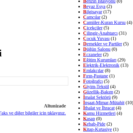
B
enzin İstasyonu
(0)
B
eyaz Eşya
(2)
B
ilgisayar
(17)
C
amcılar
(2)
C
amiiler-Kuran Kursu
(4)
Ç
içekçiler
(5)
Ç
ilingir-Anahtarcı
(31)
Ç
ocuk Yuvası
(1)
D
ernekler ve Partiler
(5)
D
üğün Salonu
(0)
i
E
czaneler
(2)
E
ğitim Kurumları
(29)
E
lektrik-Elektronik
(13)
E
mlakçılar
(8)
F
ırın-Pastane
(1)
F
otoğrafçı
(5)
G
iyim-Tekstil
(4)
G
üzellik-Bakım
(2)
İ
malat Sektörü
(9)
İ
nşaat-Mimar-Mütahit
(10
Altunizade
İ
thalat ve İhracat
(4)
K
amu Hizmetleri
(4)
K
asap
(0)
K
ebab-Pide
(2)
K
itap-Kırtasiye
(1)