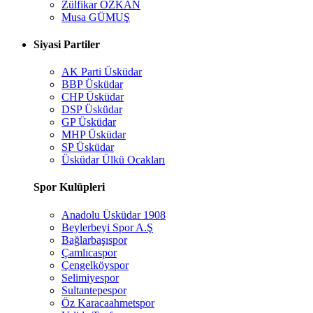
Zülfikar ÖZKAN
Musa GÜMUŞ
Siyasi Partiler
AK Parti Üsküdar
BBP Üsküdar
CHP Üsküdar
DSP Üsküdar
GP Üsküdar
MHP Üsküdar
SP Üsküdar
Üsküdar Ülkü Ocakları
Spor Kulüpleri
Anadolu Üsküdar 1908
Beylerbeyi Spor A.Ş
Bağlarbaşıspor
Çamlıcaspor
Çengelköyspor
Selimiyespor
Sultantepespor
Öz Karacaahmetspor