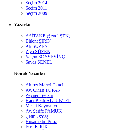
Seçim 2014
Seçim 2011
Seçim 2009
Yazarlar
ASİTANE (Şenol ŞEN)
Bülent ŞİRİN
Ali SÜZEN
Ziya SÜZEN
Yalçın SOYSEVİNÇ
Savaş ŞENEL
Konuk Yazarlar
Ahmet Mertol Canel
Av. Cihan TUFAN
Zeynep Seçkin
Hacı Bekir ALTUNTEL
Mesut Kaymakçı
Av. Şerife PAMUK
Çetin Özdaş
Hüsamettin Piraz
Esra KİRİK