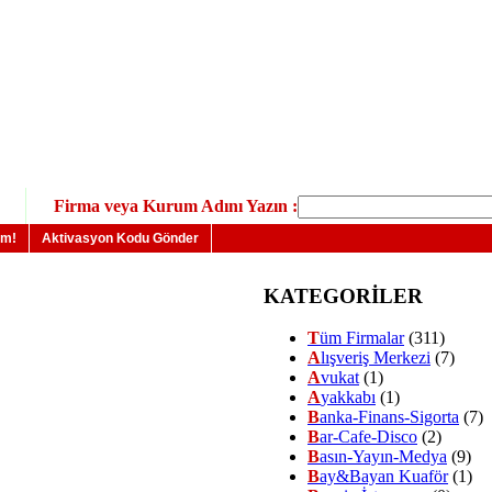
Firma veya Kurum Adını Yazın :
um!
Aktivasyon Kodu Gönder
KATEGORİLER
T
üm Firmalar
(311)
A
lışveriş Merkezi
(7)
A
vukat
(1)
A
yakkabı
(1)
B
anka-Finans-Sigorta
(7)
B
ar-Cafe-Disco
(2)
B
asın-Yayın-Medya
(9)
B
ay&Bayan Kuaför
(1)