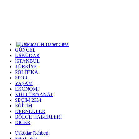
GÜNCEL
ÜSKÜDAR
İSTANBUL
TÜRKİYE
POLİTİKA
SPOR
YAŞAM
EKONOMİ
KÜLTÜR/SANAT
SEÇİM 2024
EĞİTİM
DERNEKLER
BÖLGE HABERLERİ
DİĞER
Üsküdar Rehberi
Foto Galeri