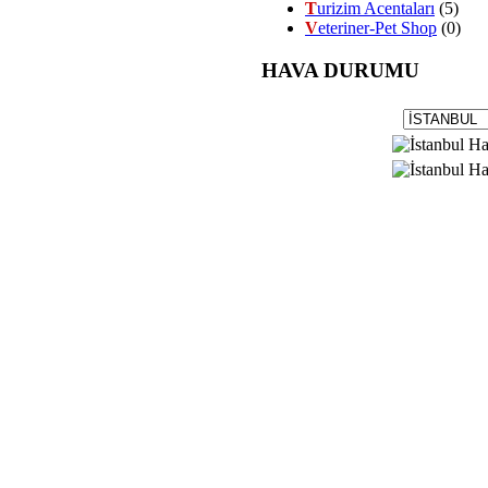
T
urizim Acentaları
(5)
V
eteriner-Pet Shop
(0)
HAVA DURUMU