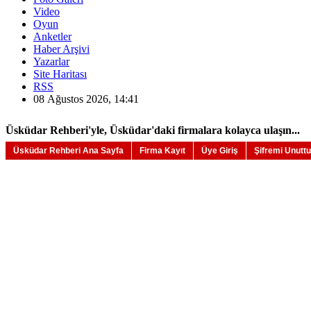
Video
Oyun
Anketler
Haber Arşivi
Yazarlar
Site Haritası
RSS
08 Ağustos 2026, 14:41
Üsküdar Rehberi'yle, Üsküdar'daki firmalara kolayca ulaşın...
Üsküdar Rehberi Ana Sayfa
Firma Kayıt
Üye Giriş
Şifremi Unutt