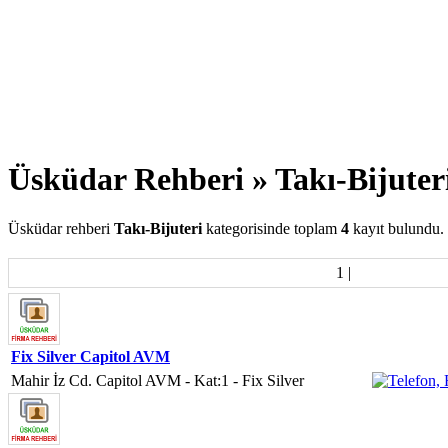
Üsküdar Rehberi » Takı-Bijuter
Üsküdar rehberi
Takı-Bijuteri
kategorisinde toplam
4
kayıt bulundu.
1
|
Fix Silver Capitol AVM
Mahir İz Cd. Capitol AVM - Kat:1 - Fix Silver