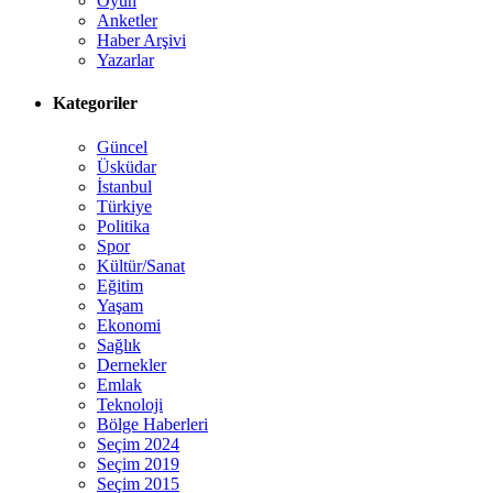
Oyun
Anketler
Haber Arşivi
Yazarlar
Kategoriler
Güncel
Üsküdar
İstanbul
Türkiye
Politika
Spor
Kültür/Sanat
Eğitim
Yaşam
Ekonomi
Sağlık
Dernekler
Emlak
Teknoloji
Bölge Haberleri
Seçim 2024
Seçim 2019
Seçim 2015