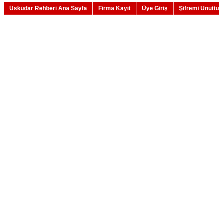
Üsküdar Rehberi Ana Sayfa
Firma Kayıt
Üye Giriş
Şifremi Unutt