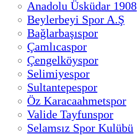
Anadolu Üsküdar 1908
Beylerbeyi Spor A.Ş
Bağlarbaşıspor
Çamlıcaspor
Çengelköyspor
Selimiyespor
Sultantepespor
Öz Karacaahmetspor
Valide Tayfunspor
Selamsız Spor Kulübü