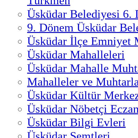
Türkmen
Üsküdar Belediyesi 6.
9. Dönem Üsküdar Bele
Üsküdar İlçe Emniyet
Üsküdar Mahalleleri
Üsküdar Mahalle Muhta
Mahalleler ve Muhtarl
Üsküdar Kültür Merkez
Üsküdar Nöbetçi Eczan
Üsküdar Bilgi Evleri
Üsküdar Semtleri