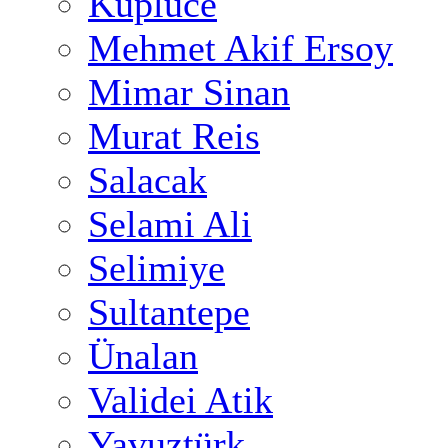
Küplüce
Mehmet Akif Ersoy
Mimar Sinan
Murat Reis
Salacak
Selami Ali
Selimiye
Sultantepe
Ünalan
Validei Atik
Yavuztürk