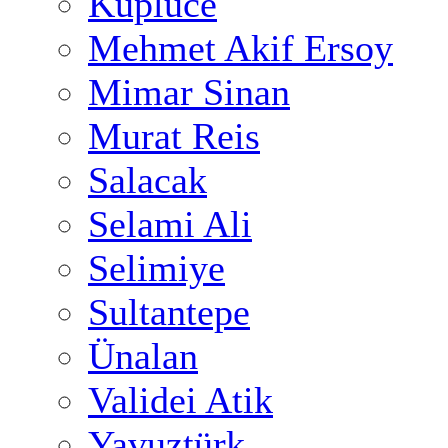
Küplüce
Mehmet Akif Ersoy
Mimar Sinan
Murat Reis
Salacak
Selami Ali
Selimiye
Sultantepe
Ünalan
Validei Atik
Yavuztürk