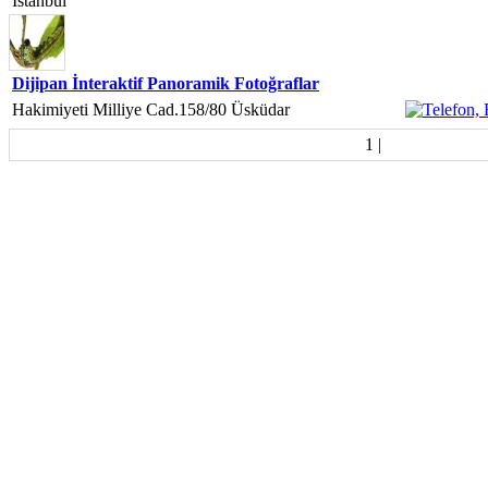
İstanbul
Dijipan İnteraktif Panoramik Fotoğraflar
Hakimiyeti Milliye Cad.158/80 Üsküdar
1
|