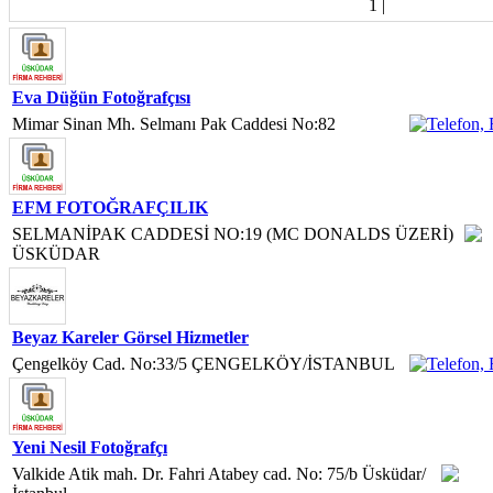
1
|
Eva Düğün Fotoğrafçısı
Mimar Sinan Mh. Selmanı Pak Caddesi No:82
EFM FOTOĞRAFÇILIK
SELMANİPAK CADDESİ NO:19 (MC DONALDS ÜZERİ)
ÜSKÜDAR
Beyaz Kareler Görsel Hizmetler
Çengelköy Cad. No:33/5 ÇENGELKÖY/İSTANBUL
Yeni Nesil Fotoğrafçı
Valkide Atik mah. Dr. Fahri Atabey cad. No: 75/b Üsküdar/