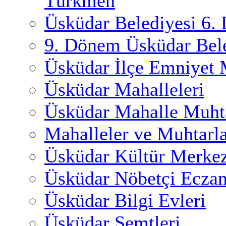
Türkmen
Üsküdar Belediyesi 6.
9. Dönem Üsküdar Bele
Üsküdar İlçe Emniyet
Üsküdar Mahalleleri
Üsküdar Mahalle Muhta
Mahalleler ve Muhtarl
Üsküdar Kültür Merkez
Üsküdar Nöbetçi Eczan
Üsküdar Bilgi Evleri
Üsküdar Semtleri