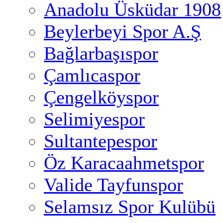
Anadolu Üsküdar 1908
Beylerbeyi Spor A.Ş
Bağlarbaşıspor
Çamlıcaspor
Çengelköyspor
Selimiyespor
Sultantepespor
Öz Karacaahmetspor
Valide Tayfunspor
Selamsız Spor Kulübü