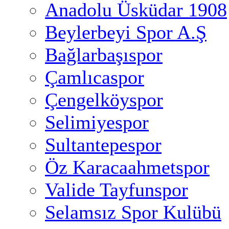
Anadolu Üsküdar 1908
Beylerbeyi Spor A.Ş
Bağlarbaşıspor
Çamlıcaspor
Çengelköyspor
Selimiyespor
Sultantepespor
Öz Karacaahmetspor
Valide Tayfunspor
Selamsız Spor Kulübü