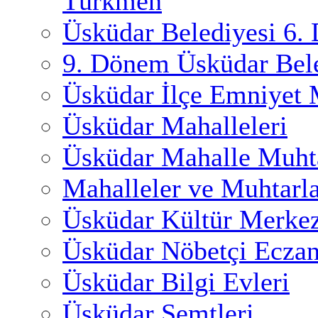
Türkmen
Üsküdar Belediyesi 6.
9. Dönem Üsküdar Bele
Üsküdar İlçe Emniyet
Üsküdar Mahalleleri
Üsküdar Mahalle Muhta
Mahalleler ve Muhtarl
Üsküdar Kültür Merkez
Üsküdar Nöbetçi Eczan
Üsküdar Bilgi Evleri
Üsküdar Semtleri