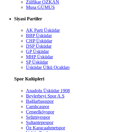
Zülfikar ÖZKAN
Musa GÜMUŞ
Siyasi Partiler
AK Parti Üsküdar
BBP Üsküdar
CHP Üsküdar
DSP Üsküdar
GP Üsküdar
MHP Üsküdar
SP Üsküdar
Üsküdar Ülkü Ocakları
Spor Kulüpleri
Anadolu Üsküdar 1908
Beylerbeyi Spor A.Ş
Bağlarbaşıspor
Çamlıcaspor
Çengelköyspor
Selimiyespor
Sultantepespor
Öz Karacaahmetspor