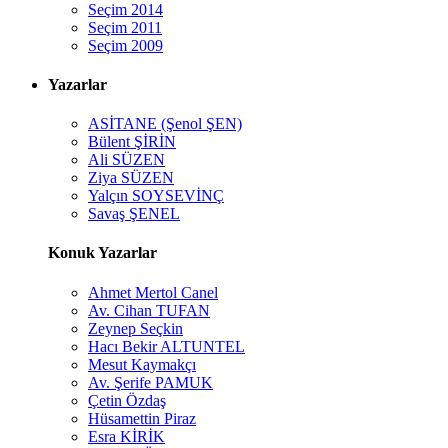
Seçim 2014
Seçim 2011
Seçim 2009
Yazarlar
ASİTANE (Şenol ŞEN)
Bülent ŞİRİN
Ali SÜZEN
Ziya SÜZEN
Yalçın SOYSEVİNÇ
Savaş ŞENEL
Konuk Yazarlar
Ahmet Mertol Canel
Av. Cihan TUFAN
Zeynep Seçkin
Hacı Bekir ALTUNTEL
Mesut Kaymakçı
Av. Şerife PAMUK
Çetin Özdaş
Hüsamettin Piraz
Esra KİRİK