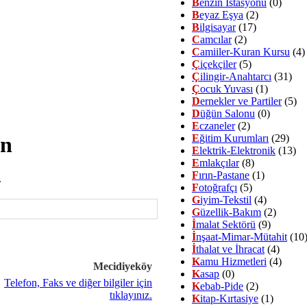
B
enzin İstasyonu
(0)
B
eyaz Eşya
(2)
B
ilgisayar
(17)
C
amcılar
(2)
C
amiiler-Kuran Kursu
(4)
Ç
içekçiler
(5)
Ç
ilingir-Anahtarcı
(31)
Ç
ocuk Yuvası
(1)
D
ernekler ve Partiler
(5)
D
üğün Salonu
(0)
E
czaneler
(2)
on
E
ğitim Kurumları
(29)
E
lektrik-Elektronik
(13)
E
mlakçılar
(8)
F
ırın-Pastane
(1)
.
F
otoğrafçı
(5)
G
iyim-Tekstil
(4)
G
üzellik-Bakım
(2)
İ
malat Sektörü
(9)
İ
nşaat-Mimar-Mütahit
(10
İ
thalat ve İhracat
(4)
K
amu Hizmetleri
(4)
Mecidiyeköy
K
asap
(0)
K
ebab-Pide
(2)
K
itap-Kırtasiye
(1)