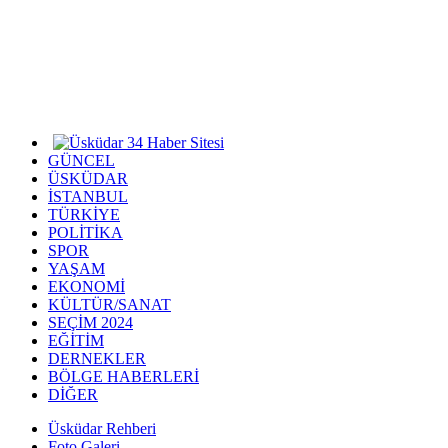
GÜNCEL
ÜSKÜDAR
İSTANBUL
TÜRKİYE
POLİTİKA
SPOR
YAŞAM
EKONOMİ
KÜLTÜR/SANAT
SEÇİM 2024
EĞİTİM
DERNEKLER
BÖLGE HABERLERİ
DİĞER
Üsküdar Rehberi
Foto Galeri