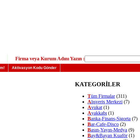
Firma veya Kurum Adını Yazın :
um!
Aktivasyon Kodu Gönder
KATEGORİLER
T
üm Firmalar
(311)
A
lışveriş Merkezi
(7)
A
vukat
(1)
A
yakkabı
(1)
B
anka-Finans-Sigorta
(7)
B
ar-Cafe-Disco
(2)
B
asın-Yayın-Medya
(9)
B
ay&Bayan Kuaför
(1)