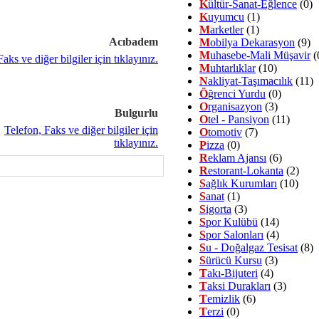
K
ültür-Sanat-Eğlence
(0)
K
uyumcu
(1)
M
arketler
(1)
Acıbadem
M
obilya Dekarasyon
(9)
M
uhasebe-Mali Müşavir
(
M
uhtarlıklar
(10)
N
akliyat-Taşımacılık
(11)
Ö
ğrenci Yurdu
(0)
O
rganisazyon
(3)
Bulgurlu
O
tel - Pansiyon
(11)
O
tomotiv
(7)
P
izza
(0)
R
eklam Ajansı
(6)
R
estorant-Lokanta
(2)
S
ağlık Kurumları
(10)
S
anat
(1)
S
igorta
(3)
S
por Kulübü
(14)
S
por Salonları
(4)
S
u - Doğalgaz Tesisat
(8)
S
ürücü Kursu
(3)
T
akı-Bijuteri
(4)
T
aksi Durakları
(3)
T
emizlik
(6)
T
erzi
(0)