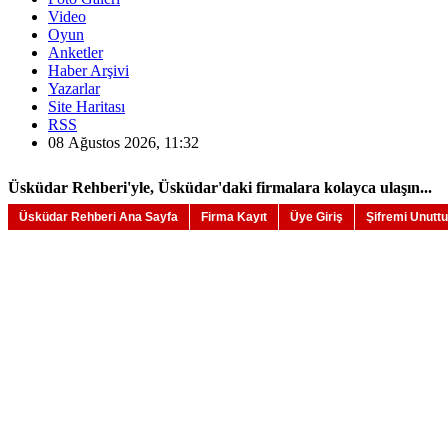
Video
Oyun
Anketler
Haber Arşivi
Yazarlar
Site Haritası
RSS
08 Ağustos 2026, 11:32
Üsküdar Rehberi'yle, Üsküdar'daki firmalara kolayca ulaşın...
Üsküdar Rehberi Ana Sayfa
Firma Kayıt
Üye Giriş
Şifremi Unutt