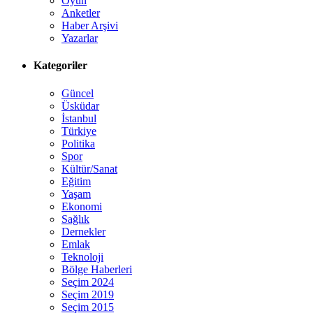
Oyun
Anketler
Haber Arşivi
Yazarlar
Kategoriler
Güncel
Üsküdar
İstanbul
Türkiye
Politika
Spor
Kültür/Sanat
Eğitim
Yaşam
Ekonomi
Sağlık
Dernekler
Emlak
Teknoloji
Bölge Haberleri
Seçim 2024
Seçim 2019
Seçim 2015