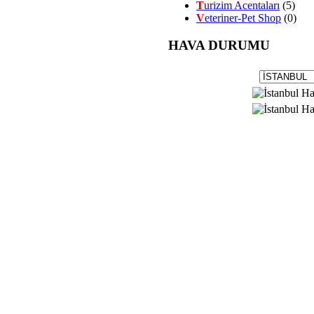
T
urizim Acentaları
(5)
V
eteriner-Pet Shop
(0)
HAVA DURUMU