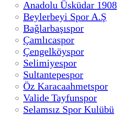
Anadolu Üsküdar 1908
Beylerbeyi Spor A.Ş
Bağlarbaşıspor
Çamlıcaspor
Çengelköyspor
Selimiyespor
Sultantepespor
Öz Karacaahmetspor
Valide Tayfunspor
Selamsız Spor Kulübü