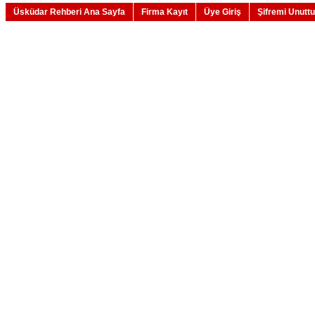
Üsküdar Rehberi Ana Sayfa
Firma Kayıt
Üye Giriş
Şifremi Unutt