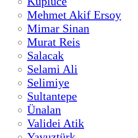
Küplüce
Mehmet Akif Ersoy
Mimar Sinan
Murat Reis
Salacak
Selami Ali
Selimiye
Sultantepe
Ünalan
Validei Atik
Yavuztürk