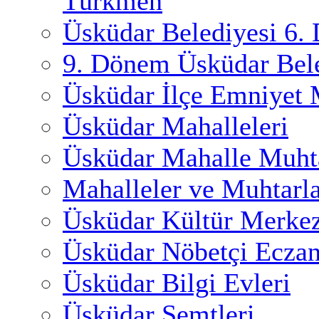
Türkmen
Üsküdar Belediyesi 6.
9. Dönem Üsküdar Bele
Üsküdar İlçe Emniyet
Üsküdar Mahalleleri
Üsküdar Mahalle Muhta
Mahalleler ve Muhtarl
Üsküdar Kültür Merkez
Üsküdar Nöbetçi Eczan
Üsküdar Bilgi Evleri
Üsküdar Semtleri