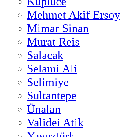
Küplüce
Mehmet Akif Ersoy
Mimar Sinan
Murat Reis
Salacak
Selami Ali
Selimiye
Sultantepe
Ünalan
Validei Atik
Yavuztürk