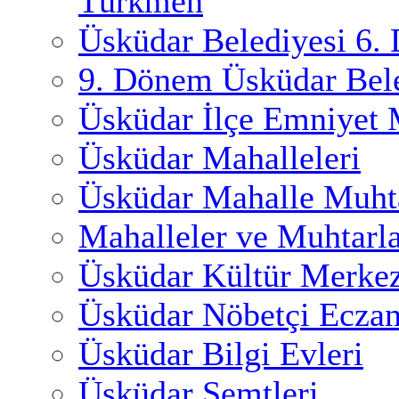
Türkmen
Üsküdar Belediyesi 6.
9. Dönem Üsküdar Bele
Üsküdar İlçe Emniyet
Üsküdar Mahalleleri
Üsküdar Mahalle Muhta
Mahalleler ve Muhtarl
Üsküdar Kültür Merkez
Üsküdar Nöbetçi Eczan
Üsküdar Bilgi Evleri
Üsküdar Semtleri