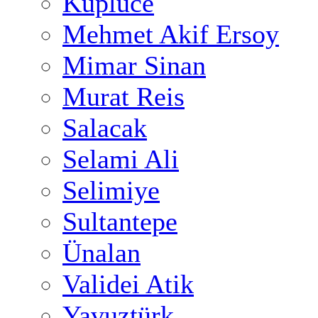
Küplüce
Mehmet Akif Ersoy
Mimar Sinan
Murat Reis
Salacak
Selami Ali
Selimiye
Sultantepe
Ünalan
Validei Atik
Yavuztürk