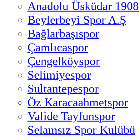
Anadolu Üsküdar 1908
Beylerbeyi Spor A.Ş
Bağlarbaşıspor
Çamlıcaspor
Çengelköyspor
Selimiyespor
Sultantepespor
Öz Karacaahmetspor
Valide Tayfunspor
Selamsız Spor Kulübü