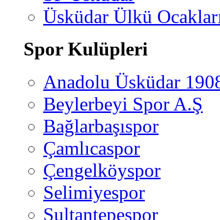
Üsküdar Ülkü Ocaklar
Spor Kulüpleri
Anadolu Üsküdar 190
Beylerbeyi Spor A.Ş
Bağlarbaşıspor
Çamlıcaspor
Çengelköyspor
Selimiyespor
Sultantepespor