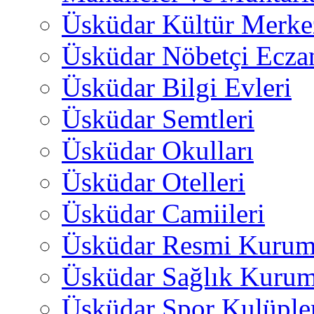
Üsküdar Kültür Merkez
Üsküdar Nöbetçi Ecza
Üsküdar Bilgi Evleri
Üsküdar Semtleri
Üsküdar Okulları
Üsküdar Otelleri
Üsküdar Camiileri
Üsküdar Resmi Kurum
Üsküdar Sağlık Kurum
Üsküdar Spor Kulüple