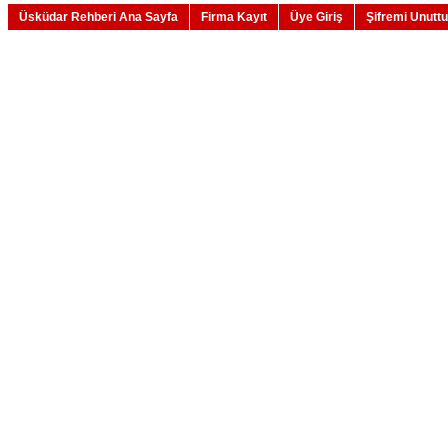
Üsküdar Rehberi Ana Sayfa
Firma Kayıt
Üye Giriş
Şifremi Unutt