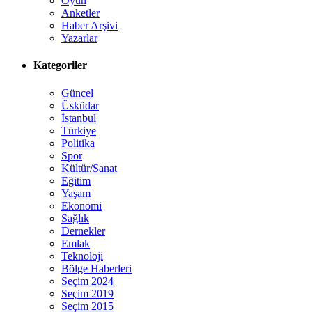
Oyun
Anketler
Haber Arşivi
Yazarlar
Kategoriler
Güncel
Üsküdar
İstanbul
Türkiye
Politika
Spor
Kültür/Sanat
Eğitim
Yaşam
Ekonomi
Sağlık
Dernekler
Emlak
Teknoloji
Bölge Haberleri
Seçim 2024
Seçim 2019
Seçim 2015