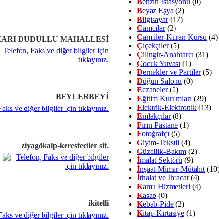
B
enzin İstasyonu
(0)
B
eyaz Eşya
(2)
B
ilgisayar
(17)
C
amcılar
(2)
C
amiiler-Kuran Kursu
(4)
ARI DUDULLU MAHALLESİ
Ç
içekçiler
(5)
Ç
ilingir-Anahtarcı
(31)
Ç
ocuk Yuvası
(1)
D
ernekler ve Partiler
(5)
D
üğün Salonu
(0)
E
czaneler
(2)
BEYLERBEYİ
E
ğitim Kurumları
(29)
E
lektrik-Elektronik
(13)
E
mlakçılar
(8)
F
ırın-Pastane
(1)
F
otoğrafçı
(5)
G
iyim-Tekstil
(4)
ziyagökalp-keresteciler sit.
G
üzellik-Bakım
(2)
İ
malat Sektörü
(9)
İ
nşaat-Mimar-Mütahit
(10
İ
thalat ve İhracat
(4)
K
amu Hizmetleri
(4)
K
asap
(0)
ikitelli
K
ebab-Pide
(2)
K
itap-Kırtasiye
(1)