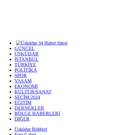
GÜNCEL
ÜSKÜDAR
İSTANBUL
TÜRKİYE
POLİTİKA
SPOR
YAŞAM
EKONOMİ
KÜLTÜR/SANAT
SEÇİM 2024
EĞİTİM
DERNEKLER
BÖLGE HABERLERİ
DİĞER
Üsküdar Rehberi
Foto Galeri