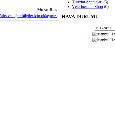
T
urizim Acentaları
(5)
V
eteriner-Pet Shop
(0)
Murat Reis
HAVA DURUMU