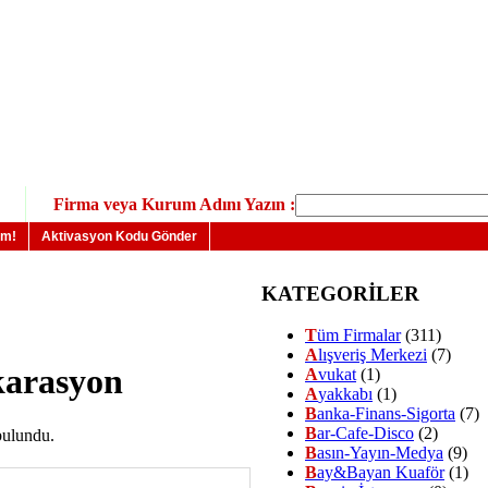
Firma veya Kurum Adını Yazın :
um!
Aktivasyon Kodu Gönder
KATEGORİLER
T
üm Firmalar
(311)
A
lışveriş Merkezi
(7)
karasyon
A
vukat
(1)
A
yakkabı
(1)
B
anka-Finans-Sigorta
(7)
B
ar-Cafe-Disco
(2)
bulundu.
B
asın-Yayın-Medya
(9)
B
ay&Bayan Kuaför
(1)