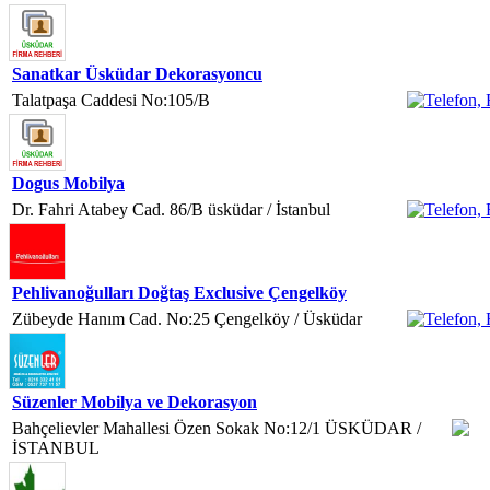
Sanatkar Üsküdar Dekorasyoncu
Talatpaşa Caddesi No:105/B
Dogus Mobilya
Dr. Fahri Atabey Cad. 86/B üsküdar / İstanbul
Pehlivanoğulları Doğtaş Exclusive Çengelköy
Zübeyde Hanım Cad. No:25 Çengelköy / Üsküdar
Süzenler Mobilya ve Dekorasyon
Bahçelievler Mahallesi Özen Sokak No:12/1 ÜSKÜDAR /
İSTANBUL