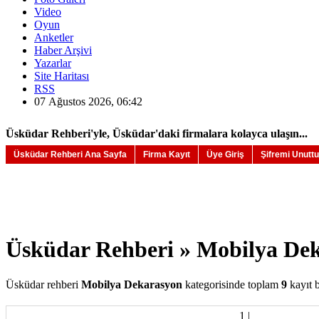
Video
Oyun
Anketler
Haber Arşivi
Yazarlar
Site Haritası
RSS
07 Ağustos 2026, 06:42
Üsküdar Rehberi'yle, Üsküdar'daki firmalara kolayca ulaşın...
Üsküdar Rehberi Ana Sayfa
Firma Kayıt
Üye Giriş
Şifremi Unutt
Üsküdar Rehberi » Mobilya De
Üsküdar rehberi
Mobilya Dekarasyon
kategorisinde toplam
9
kayıt 
1
|