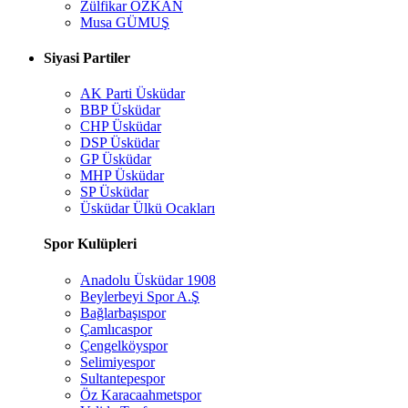
Zülfikar ÖZKAN
Musa GÜMUŞ
Siyasi Partiler
AK Parti Üsküdar
BBP Üsküdar
CHP Üsküdar
DSP Üsküdar
GP Üsküdar
MHP Üsküdar
SP Üsküdar
Üsküdar Ülkü Ocakları
Spor Kulüpleri
Anadolu Üsküdar 1908
Beylerbeyi Spor A.Ş
Bağlarbaşıspor
Çamlıcaspor
Çengelköyspor
Selimiyespor
Sultantepespor
Öz Karacaahmetspor