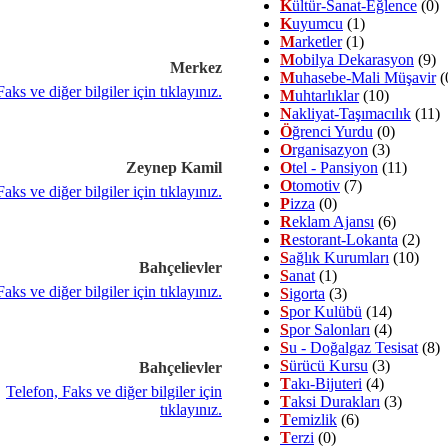
K
ültür-Sanat-Eğlence
(0)
K
uyumcu
(1)
M
arketler
(1)
M
obilya Dekarasyon
(9)
Merkez
M
uhasebe-Mali Müşavir
(
M
uhtarlıklar
(10)
N
akliyat-Taşımacılık
(11)
Ö
ğrenci Yurdu
(0)
O
rganisazyon
(3)
Zeynep Kamil
O
tel - Pansiyon
(11)
O
tomotiv
(7)
P
izza
(0)
R
eklam Ajansı
(6)
R
estorant-Lokanta
(2)
S
ağlık Kurumları
(10)
Bahçelievler
S
anat
(1)
S
igorta
(3)
S
por Kulübü
(14)
S
por Salonları
(4)
S
u - Doğalgaz Tesisat
(8)
S
ürücü Kursu
(3)
Bahçelievler
T
akı-Bijuteri
(4)
T
aksi Durakları
(3)
T
emizlik
(6)
T
erzi
(0)