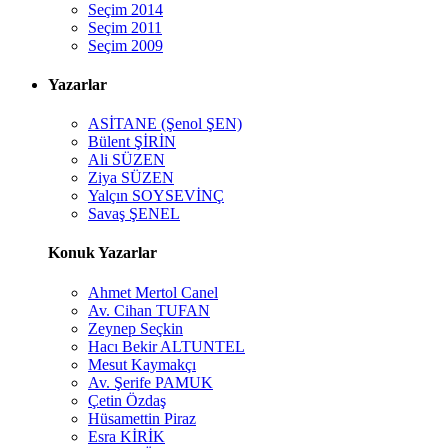
Seçim 2014
Seçim 2011
Seçim 2009
Yazarlar
ASİTANE (Şenol ŞEN)
Bülent ŞİRİN
Ali SÜZEN
Ziya SÜZEN
Yalçın SOYSEVİNÇ
Savaş ŞENEL
Konuk Yazarlar
Ahmet Mertol Canel
Av. Cihan TUFAN
Zeynep Seçkin
Hacı Bekir ALTUNTEL
Mesut Kaymakçı
Av. Şerife PAMUK
Çetin Özdaş
Hüsamettin Piraz
Esra KİRİK