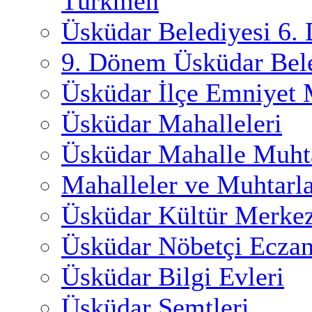
Türkmen
Üsküdar Belediyesi 6.
9. Dönem Üsküdar Bele
Üsküdar İlçe Emniyet
Üsküdar Mahalleleri
Üsküdar Mahalle Muhta
Mahalleler ve Muhtarl
Üsküdar Kültür Merkez
Üsküdar Nöbetçi Eczan
Üsküdar Bilgi Evleri
Üsküdar Semtleri