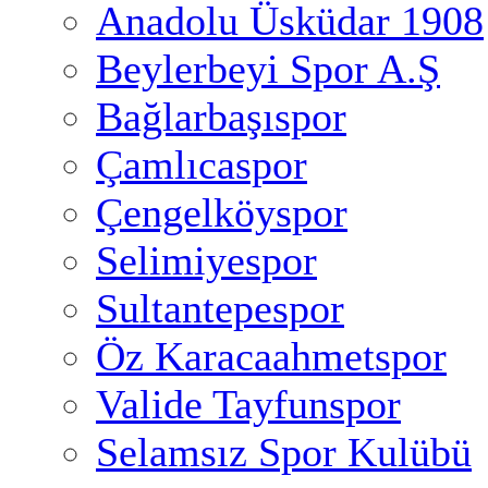
Anadolu Üsküdar 1908
Beylerbeyi Spor A.Ş
Bağlarbaşıspor
Çamlıcaspor
Çengelköyspor
Selimiyespor
Sultantepespor
Öz Karacaahmetspor
Valide Tayfunspor
Selamsız Spor Kulübü