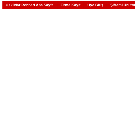
Üsküdar Rehberi Ana Sayfa
Firma Kayıt
Üye Giriş
Şifremi Unutt