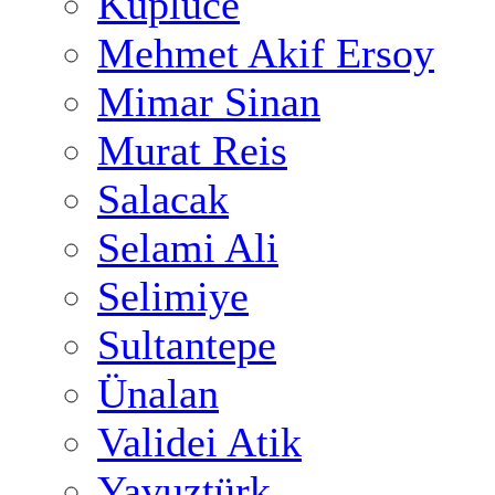
Küplüce
Mehmet Akif Ersoy
Mimar Sinan
Murat Reis
Salacak
Selami Ali
Selimiye
Sultantepe
Ünalan
Validei Atik
Yavuztürk