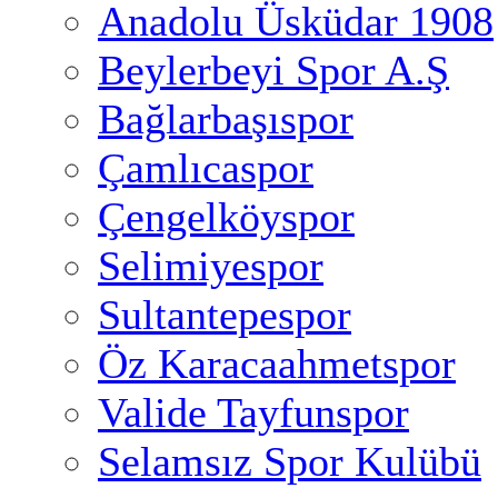
Anadolu Üsküdar 1908
Beylerbeyi Spor A.Ş
Bağlarbaşıspor
Çamlıcaspor
Çengelköyspor
Selimiyespor
Sultantepespor
Öz Karacaahmetspor
Valide Tayfunspor
Selamsız Spor Kulübü