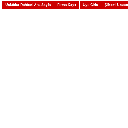
Üsküdar Rehberi Ana Sayfa
Firma Kayıt
Üye Giriş
Şifremi Unutt