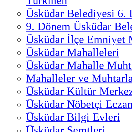
Türkmen
Üsküdar Belediyesi 6.
9. Dönem Üsküdar Bele
Üsküdar İlçe Emniyet
Üsküdar Mahalleleri
Üsküdar Mahalle Muhta
Mahalleler ve Muhtarl
Üsküdar Kültür Merkez
Üsküdar Nöbetçi Eczan
Üsküdar Bilgi Evleri
Üsküdar Semtleri