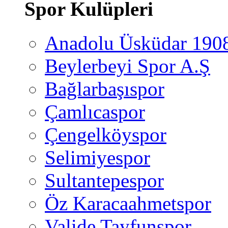
Spor Kulüpleri
Anadolu Üsküdar 190
Beylerbeyi Spor A.Ş
Bağlarbaşıspor
Çamlıcaspor
Çengelköyspor
Selimiyespor
Sultantepespor
Öz Karacaahmetspor
Valide Tayfunspor