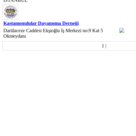
İSTANBUL
Kastamonulular Dayanışma Derneği
Darülaceze Caddesi Ekşioğlu İş Merkezi no:9 Kat 5
Okmeydanı
1
|