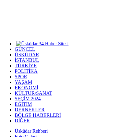
GÜNCEL
ÜSKÜDAR
İSTANBUL
TÜRKİYE
POLİTİKA
SPOR
YAŞAM
EKONOMİ
KÜLTÜR/SANAT
SEÇİM 2024
EĞİTİM
DERNEKLER
BÖLGE HABERLERİ
DİĞER
Üsküdar Rehberi
Foto Galeri