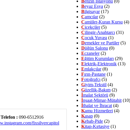
B
enzin İstasyonu
(0)
B
eyaz Eşya
(2)
B
ilgisayar
(17)
C
amcılar
(2)
C
amiiler-Kuran Kursu
(4)
Ç
içekçiler
(5)
Ç
ilingir-Anahtarcı
(31)
Ç
ocuk Yuvası
(1)
D
ernekler ve Partiler
(5)
D
üğün Salonu
(0)
E
czaneler
(2)
E
ğitim Kurumları
(29)
E
lektrik-Elektronik
(13)
E
mlakçılar
(8)
F
ırın-Pastane
(1)
F
otoğrafçı
(5)
G
iyim-Tekstil
(4)
G
üzellik-Bakım
(2)
İ
malat Sektörü
(9)
İ
nşaat-Mimar-Mütahit
(10
İ
thalat ve İhracat
(4)
K
amu Hizmetleri
(4)
K
asap
(0)
Telefon :
090-6512916
K
ebab-Pide
(2)
.instagram.com/fixsilvercapitol
K
itap-Kırtasiye
(1)