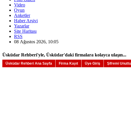
Video
Oyun
Anketler
Haber Arşivi
Yazarlar
Site Haritası
RSS
08 Ağustos 2026, 10:05
Üsküdar Rehberi'yle, Üsküdar'daki firmalara kolayca ulaşın...
Üsküdar Rehberi Ana Sayfa
Firma Kayıt
Üye Giriş
Şifremi Unutt