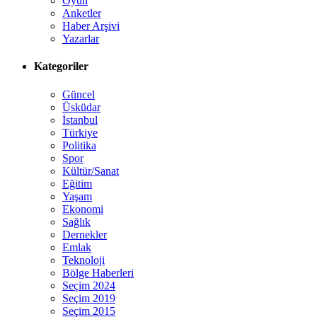
Oyun
Anketler
Haber Arşivi
Yazarlar
Kategoriler
Güncel
Üsküdar
İstanbul
Türkiye
Politika
Spor
Kültür/Sanat
Eğitim
Yaşam
Ekonomi
Sağlık
Dernekler
Emlak
Teknoloji
Bölge Haberleri
Seçim 2024
Seçim 2019
Seçim 2015