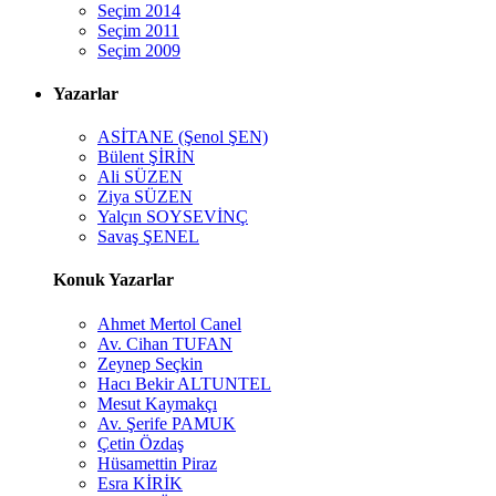
Seçim 2014
Seçim 2011
Seçim 2009
Yazarlar
ASİTANE (Şenol ŞEN)
Bülent ŞİRİN
Ali SÜZEN
Ziya SÜZEN
Yalçın SOYSEVİNÇ
Savaş ŞENEL
Konuk Yazarlar
Ahmet Mertol Canel
Av. Cihan TUFAN
Zeynep Seçkin
Hacı Bekir ALTUNTEL
Mesut Kaymakçı
Av. Şerife PAMUK
Çetin Özdaş
Hüsamettin Piraz
Esra KİRİK