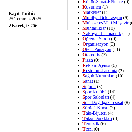
K
ültür-Sanat-Eğlence
(0)
K
uyumcu
(1)
M
arketler
(1)
Kayıt Tarihi :
M
obilya Dekarasyon
(9)
25 Temmuz 2025
M
uhasebe-Mali Müşavir
(
Ziyaretçi :
706
M
uhtarlıklar
(10)
N
akliyat-Taşımacılık
(11)
Ö
ğrenci Yurdu
(0)
O
rganisazyon
(3)
O
tel - Pansiyon
(11)
O
tomotiv
(7)
P
izza
(0)
R
eklam Ajansı
(6)
R
estorant-Lokanta
(2)
S
ağlık Kurumları
(10)
S
anat
(1)
S
igorta
(3)
S
por Kulübü
(14)
S
por Salonları
(4)
S
u - Doğalgaz Tesisat
(8)
S
ürücü Kursu
(3)
T
akı-Bijuteri
(4)
T
aksi Durakları
(3)
T
emizlik
(6)
T
erzi
(0)