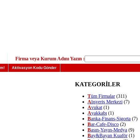
Firma veya Kurum Adını Yazın :
um!
Aktivasyon Kodu Gönder
KATEGORİLER
T
üm Firmalar
(311)
A
lışveriş Merkezi
(7)
A
vukat
(1)
A
yakkabı
(1)
B
anka-Finans-Sigorta
(7)
B
ar-Cafe-Disco
(2)
B
asın-Yayın-Medya
(9)
B
ay&Bayan Kuaför
(1)