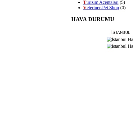
T
urizim Acentaları
(5)
V
eteriner-Pet Shop
(0)
HAVA DURUMU