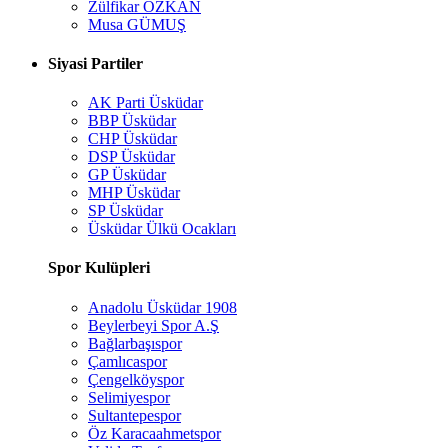
Zülfikar ÖZKAN
Musa GÜMUŞ
Siyasi Partiler
AK Parti Üsküdar
BBP Üsküdar
CHP Üsküdar
DSP Üsküdar
GP Üsküdar
MHP Üsküdar
SP Üsküdar
Üsküdar Ülkü Ocakları
Spor Kulüpleri
Anadolu Üsküdar 1908
Beylerbeyi Spor A.Ş
Bağlarbaşıspor
Çamlıcaspor
Çengelköyspor
Selimiyespor
Sultantepespor
Öz Karacaahmetspor