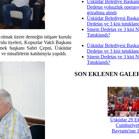
Üsküdar Belediye Başkan
Dedetaş yolsuzluk operas
gözaltına alındı
Üsküdar Belediyesi Başka
Dedetaş ve 3 kişi tutuklan
Sinem Dedetaş ve 3 kişi 
Tutuklandı?
olmak üzere derneğin istişare kurulu
ulu üyeleri, Kopuzlar Vakfı Başkanı
Üsküdar Belediyesi Başka
nek başkanı Sabri Çepni, Üsküdar
Dedetaş ve 3 kişi tutuklan
ve misafirlerin katılımıyla yapıldı.
Sinem Dedetaş ve 3 kişi 
Tutuklandı?
SON EKLENEN GALE
Üsküdar 29 E
Cumhuriyet
Bayramı'nın 1