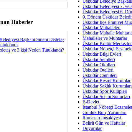
Av. Ş
Üsküdar Belediye Başkanl
Üsküdar Belediyesi 7. ve
İmar Sorunlarının Genel Ç
Üsküdar Belediyesi 6. Dö
9. Dönem Üsküdar Belediy
Çet
nan Haberler
Üsküdar İlçe Emniyet Mü
Arakan Ner
Üsküdar Mahalleleri
Üsküdar Mahalle Muhtarla
Hüsam
Mahalleler ve Muhtarlar
Belediyesi Başkanı Sinem Dedetaş
Bayramın Mü
Üsküdar Kültür Merkezler
tutuklandı
Üsküdar Nöbetçi Eczanele
detaş ve 3 kişi Neden Tutuklandı?
Es
Üsküdar Bilgi Evleri
Ruhsal Yön
Üsküdar Semtleri
Üsküdar Okulları
Zülf
Üsküdar Otelleri
Üsküdar Kar
Üsküdar Camiileri
Üsküdar Resmi Kurumlar
Mus
Üsküdar Sağlık Kurumları
Üsküdar Spor Kulüpleri
Üsküdar Seçim Sonuçları
E-Devlet
İstanbul Nöbetçi Eczanele
Günlük Burç Yorumları
Ramazan İmsakiyesi
Belirli Gün ve Haftalar
Duyurular