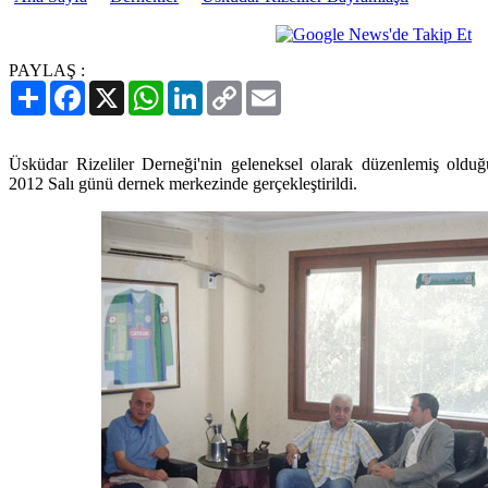
PAYLAŞ :
Paylaş
Facebook
X
WhatsApp
LinkedIn
Copy
Email
Link
Üsküdar Rizeliler Derneği'nin geleneksel olarak düzenlemiş oldu
2012 Salı günü dernek merkezinde gerçekleştirildi.