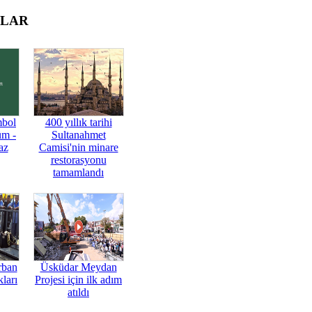
OLAR
mbol
400 yıllık tarihi
üm -
Sultanahmet
az
Camisi'nin minare
restorasyonu
tamamlandı
rban
Üsküdar Meydan
ları
Projesi için ilk adım
atıldı