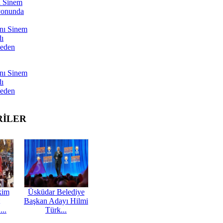
ı Sinem
yonunda
nı Sinem
dı
Neden
nı Sinem
dı
Neden
RİLER
kim
Üsküdar Belediye
Başkan Adayı Hilmi
...
Türk...