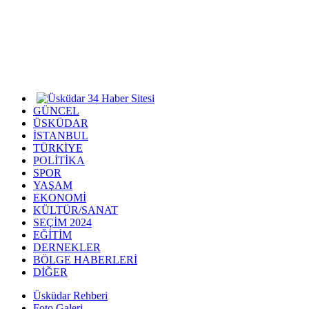
GÜNCEL
ÜSKÜDAR
İSTANBUL
TÜRKİYE
POLİTİKA
SPOR
YAŞAM
EKONOMİ
KÜLTÜR/SANAT
SEÇİM 2024
EĞİTİM
DERNEKLER
BÖLGE HABERLERİ
DİĞER
Üsküdar Rehberi
Foto Galeri