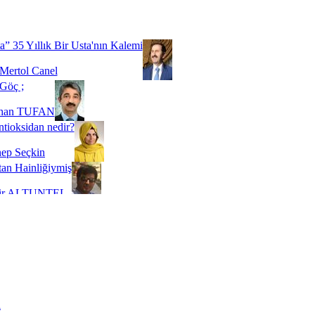
Biz buyuz...
 SOYSEVİNÇ
a” 35 Yıllık Bir Usta'nın Kalemi
Mertol Canel
Göç ;
ihan TUFAN
tioksidan nedir?
ep Seçkin
an Hainliğiymiş
kir ALTUNTEL
adde Bağımlılığı
t Kaymakçı
 Bir Süre De Olsa Burdayız
aş ŞENEL
ti Kalmadı Üstadım!
ı