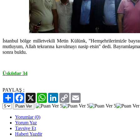
İstanbul bölge milletvekili Metin Külünk, ''Hemşehrilerimizle bay
mutluyum, Allah tekrarına kavulmayı nasip etsin'' dedi. Bayramlaşm
sonra buldu.
Üsküdar 34
PAYLAŞ :
Paylaş
Facebook
X
WhatsApp
LinkedIn
Copy
Email
Link
Yorumlar (0)
Yorum Yaz
Tavsiye Et
Haberi Yazdir