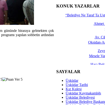
İşte 
KONUK YAZARLAR
Yalçın
“Belediye Ne Taraf Ta Ust
Ahmet 
ram gününde biraraya gelmekten çok
a programı yapılan sohbetin ardından
Av. C
Oksidan-An
Zeyn
Mesele Vat
Hacı Be
Okullarda M
SAYFALAR
Mesu
Üsküdar
Dünya Fani, Ama Kısa
Üsküdar Tarihi
Kız Kulesi
Sav
Üsküdar Kaymakamlığı
Hukukun Adale
Üsküdar Belediyesi
Üsküdar Belediye Başkan