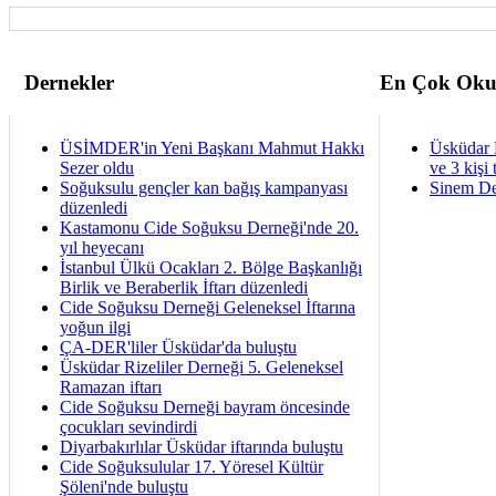
Dernekler
En Çok Oku
ÜSİMDER'in Yeni Başkanı Mahmut Hakkı
Üsküdar 
Sezer oldu
ve 3 kişi 
Soğuksulu gençler kan bağış kampanyası
Sinem De
düzenledi
Kastamonu Cide Soğuksu Derneği'nde 20.
yıl heyecanı
İstanbul Ülkü Ocakları 2. Bölge Başkanlığı
Birlik ve Beraberlik İftarı düzenledi
Cide Soğuksu Derneği Geleneksel İftarına
yoğun ilgi
ÇA-DER'liler Üsküdar'da buluştu
Üsküdar Rizeliler Derneği 5. Geleneksel
Ramazan iftarı
Cide Soğuksu Derneği bayram öncesinde
çocukları sevindirdi
Diyarbakırlılar Üsküdar iftarında buluştu
Cide Soğuksulular 17. Yöresel Kültür
Şöleni'nde buluştu