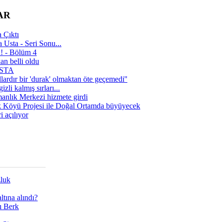
AR
 Çıktı
 Usta - Seri Sonu...
a! - Bölüm 4
n belli oldu
 USTA
lardır bir 'durak' olmaktan öte geçemedi''
zli kalmış sırları...
manlık Merkezi hizmete girdi
 Köyü Projesi ile Doğal Ortamda büyüyecek
i açılıyor
zluk
tına alındı?
ı Berk