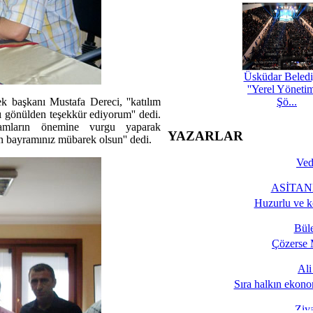
Üsküdar Beledi
''Yerel Yöneti
 başkanı Mustafa Dereci, ''katılım
Şö...
ı gönülden teşekkür ediyorum'' dedi.
ramların önemine vurgu yaparak
YAZARLAR
n bayramınız mübarek olsun'' dedi.
Ved
ASİTANE
Huzurlu ve k
Bül
Çözerse 
Al
Sıra halkın ekono
Ziy