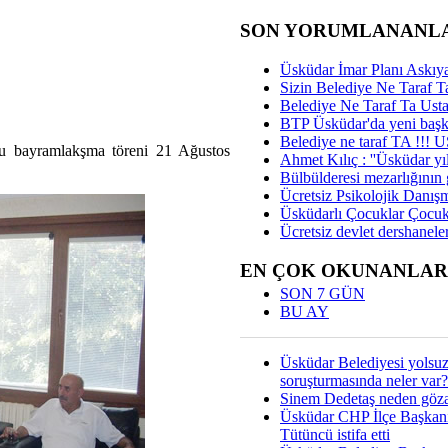
SON YORUMLANANL
Üsküdar İmar Planı Askıya
Sizin Belediye Ne Taraf Ta
Belediye Ne Taraf Ta Ust
BTP Üsküdar'da yeni başka
Belediye ne taraf TA !!!
ğu bayramlakşma töreni 21 Ağustos
Ahmet Kılıç : ''Üsküdar yıl
Bülbülderesi mezarlığının gi
Ücretsiz Psikolojik Danış
Üsküdarlı Çocuklar Çocuk
Ücretsiz devlet dershaneler
EN ÇOK OKUNANLAR
SON 7 GÜN
BU AY
Üsküdar Belediyesi yolsu
soruşturmasında neler var?
Sinem Dedetaş neden gözal
Üsküdar CHP İlçe Başkan
Tütüncü istifa etti