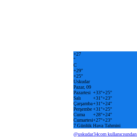
+
27
°
C
+
29°
+
25°
Uskudar
Pazar, 09
Pazartesi
+
33°
+
25°
Salı
+
31°
+
23°
Çarşamba
+
31°
+
24°
Perşembe
+
31°
+
25°
Cuma
+
28°
+
24°
Cumartesi
+
27°
+
23°
7 Günlük Hava Tahmini
@uskudar34com kullanıcısından