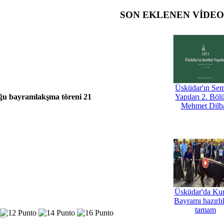
SON EKLENEN VİDE
Üsküdar'ın Se
uğu bayramlakşma töreni 21
Yapıları 2. Böl
Mehmet Dilb
Üsküdar'da Ku
Bayramı hazırlık
tamam