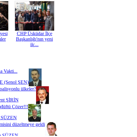
yesi
CHP Üsküdar İlçe
mler
Başkanlığı'nın yeni
ilç...
a Vakti...
 (Şenol ŞEN)
oalisyonlu ülkeler?
ent ŞİRİN
Müftü Çözer!!!
i SÜZEN
misini düzeltmeye geldi
a SÜZEN