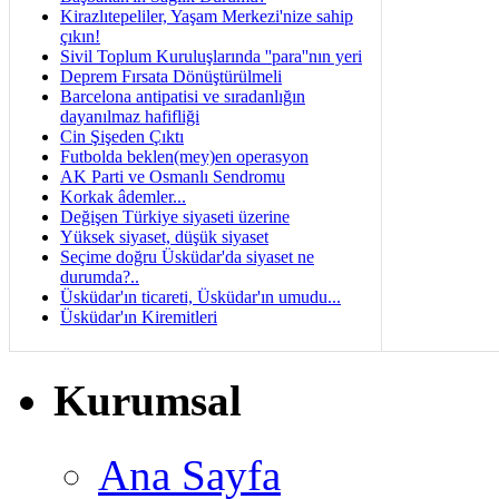
Kirazlıtepeliler, Yaşam Merkezi'nize sahip
çıkın!
Sivil Toplum Kuruluşlarında ''para''nın yeri
Deprem Fırsata Dönüştürülmeli
Barcelona antipatisi ve sıradanlığın
dayanılmaz hafifliği
Cin Şişeden Çıktı
Futbolda beklen(mey)en operasyon
AK Parti ve Osmanlı Sendromu
Korkak âdemler...
Değişen Türkiye siyaseti üzerine
Yüksek siyaset, düşük siyaset
Seçime doğru Üsküdar'da siyaset ne
durumda?..
Üsküdar'ın ticareti, Üsküdar'ın umudu...
Üsküdar'ın Kiremitleri
Kurumsal
Ana Sayfa