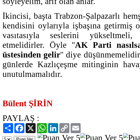
söyleyelim, arif olan anlar.
İkincisi, başta Trabzon-Şalpazarlı hem
kendisini oylarıyla işbaşına getirmiş 
vasıtasıyla seslerini yükseltmeli,
etmelidirler. Öyle ''
AK Parti nasılsa
üstesinden gelir
'' diye düşünmemelidir
günlerde Kazlıçeşme mitinginin havay
unutulmamalıdır.
Bülent ŞİRİN
PAYLAŞ :
Paylaş
Facebook
X
WhatsApp
LinkedIn
Copy
Email
Link