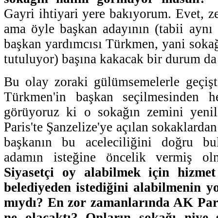
Gayri ihtiyari yere bakıyorum. Evet, z
ama öyle başkan adayının (tabii aynı
başkan yardımcısı Türkmen, yani soka
tutuluyor) başına kakacak bir durum da
Bu olay zoraki gülümsemelerle geçişti
Türkmen'in başkan seçilmesinden 
görüyoruz ki o sokağın zemini yenile
Paris'te Şanzelize'ye açılan sokaklarda
başkanın bu aceleciliğini doğru bu
adamın isteğine öncelik vermiş olma
Siyasetçi oy alabilmek için hizme
belediyeden istediğini alabilmenin 
mıydı? En zor zamanlarında AK Part
ne olacaktı? Onların sokağı niye 