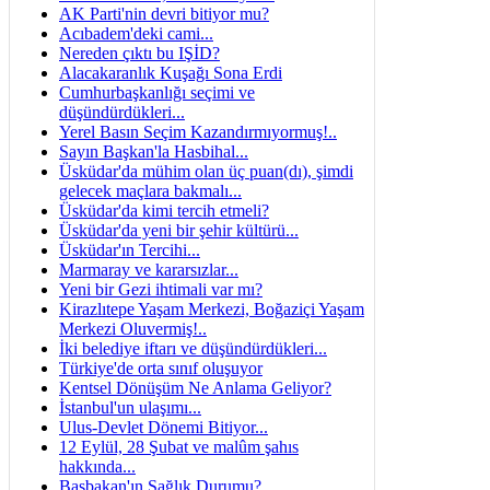
AK Parti'nin devri bitiyor mu?
Acıbadem'deki cami...
Nereden çıktı bu IŞİD?
Alacakaranlık Kuşağı Sona Erdi
Cumhurbaşkanlığı seçimi ve
düşündürdükleri...
Yerel Basın Seçim Kazandırmıyormuş!..
Sayın Başkan'la Hasbihal...
Üsküdar'da mühim olan üç puan(dı), şimdi
gelecek maçlara bakmalı...
Üsküdar'da kimi tercih etmeli?
Üsküdar'da yeni bir şehir kültürü...
Üsküdar'ın Tercihi...
Marmaray ve kararsızlar...
Yeni bir Gezi ihtimali var mı?
Kirazlıtepe Yaşam Merkezi, Boğaziçi Yaşam
Merkezi Oluvermiş!..
İki belediye iftarı ve düşündürdükleri...
Türkiye'de orta sınıf oluşuyor
Kentsel Dönüşüm Ne Anlama Geliyor?
İstanbul'un ulaşımı...
Ulus-Devlet Dönemi Bitiyor...
12 Eylül, 28 Şubat ve malûm şahıs
hakkında...
Başbakan'ın Sağlık Durumu?