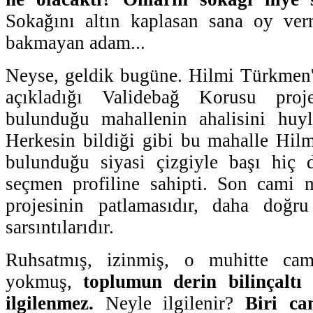
Sokağını altın kaplasan sana oy ve
bakmayan adam...
Neyse, geldik bugüne. Hilmi Türkmen'
açıkladığı Validebağ Korusu proj
bulunduğu mahallenin ahalisini huyl
Herkesin bildiği gibi bu mahalle Hil
bulunduğu siyasi çizgiyle başı hiç
seçmen profiline sahipti. Son cami m
projesinin patlamasıdır, daha doğr
sarsıntılarıdır.
Ruhsatmış, izinmiş, o muhitte cam
yokmuş,
toplumun derin bilinçaltı 
ilgilenmez.
Neyle ilgilenir?
Biri ca