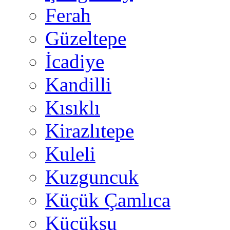
Ferah
Güzeltepe
İcadiye
Kandilli
Kısıklı
Kirazlıtepe
Kuleli
Kuzguncuk
Küçük Çamlıca
Küçüksu