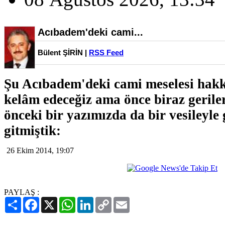
Acıbadem'deki cami...
Bülent ŞİRİN |
RSS Feed
Şu Acıbadem'deki cami meselesi hakkı
kelâm edeceğiz ama önce biraz gerile
önceki bir yazımızda da bir vesileyle
gitmiştik:
26 Ekim 2014, 19:07
PAYLAŞ :
Paylaş
Facebook
X
WhatsApp
LinkedIn
Copy
Email
Link