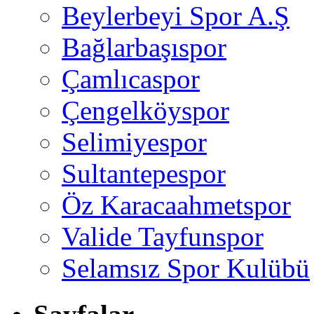
Beylerbeyi Spor A.Ş
Bağlarbaşıspor
Çamlıcaspor
Çengelköyspor
Selimiyespor
Sultantepespor
Öz Karacaahmetspor
Valide Tayfunspor
Selamsız Spor Kulübü