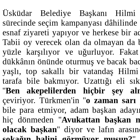
Üsküdar Belediye Başkanı Hilmi
sürecinde seçim kampanyası dâhilinde
esnaf ziyareti yapıyor ve herkese bir a
Tabii oy verecek olan da olmayan da 
yüzle karşılıyor ve uğurluyor. Fakat
dükkânın önünde oturmuş ve bacak bac
yaşlı, top sakallı bir vatandaş Hilm
tarafa bile bakmıyor. Uzattığı eli sı
''
Ben akepelilerden hiçbir şey a
çeviriyor. Türkmen'in ''
o zaman sarı 
bile para etmiyor, adam başkan adayın
hiç dönmeden ''
Avukattan başkan 
olacak başkan
'' diyor ve lafın arasın
sokağın halini görmüyor musun?
''