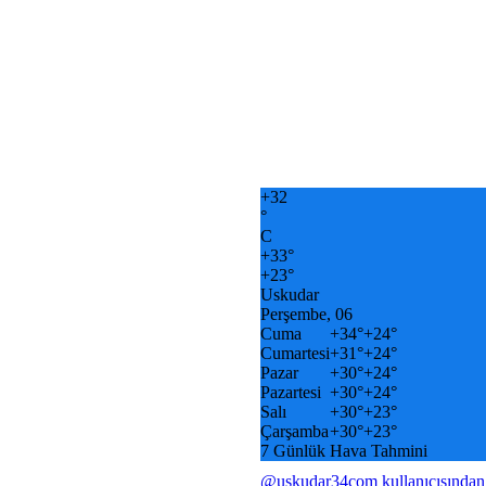
+
32
°
C
+
33°
+
23°
Uskudar
Perşembe, 06
Cuma
+
34°
+
24°
Cumartesi
+
31°
+
24°
Pazar
+
30°
+
24°
Pazartesi
+
30°
+
24°
Salı
+
30°
+
23°
Çarşamba
+
30°
+
23°
7 Günlük Hava Tahmini
@uskudar34com kullanıcısından