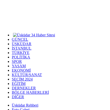
GÜNCEL
ÜSKÜDAR
İSTANBUL
TÜRKİYE
POLİTİKA
SPOR
YAŞAM
EKONOMİ
KÜLTÜR/SANAT
SEÇİM 2024
EĞİTİM
DERNEKLER
BÖLGE HABERLERİ
DİĞER
Üsküdar Rehberi
Foto Galeri