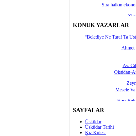
Sıra halkın ekono
Ziy
İşte 
KONUK YAZARLAR
Yalçın
“Belediye Ne Taraf Ta Ust
Ahmet 
Av. C
Oksidan-An
Zeyn
Mesele Vat
Hacı Be
Okullarda M
SAYFALAR
Mesu
Üsküdar
Dünya Fani, Ama Kısa
Üsküdar Tarihi
Kız Kulesi
Sav