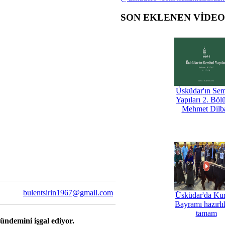
SON EKLENEN VİDE
Üsküdar'ın Se
Yapıları 2. Böl
Mehmet Dilb
bulentsirin1967@gmail.com
Üsküdar'da Ku
Bayramı hazırlık
tamam
ndemini işgal ediyor.