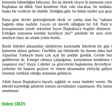
kimsenin bilmediğini biliyoruz. Bu da demek oluyor ki kimsenin yarın
Başbakan da dâhil. Yani kendisine Hak vaki olacaksa, bu mutlaka m
başka bir vesileyle de olabilir. Dediğim gibi, bu bütün faniler için geçer
Bana göre devlet geleneğimizde eksik ve yanlış olan bu ''saklama'
bağımlı olma zaafıdır. Geçen yıl davetli olduğum bir AK Parti top
konuşmasının yüzde seksenini Sayın Başbakan'a övgüler düzmeye a
Erdoğan sonrasına kendini hazırlıyor mu?'' şeklinde bir soru sor
ameliyat olayı da ortada yoktu henüz.
Bizde kitleleri arkasından sürükleyen karizmatik liderlerin bir gün 
kimsenin aklına gelmez. Özellikle ani ölümlerde bu durum daha fazl
Alparslan Türkeş'te bunu çok açık bir şekilde gördük. Geride bırak
girdiklerini de. Entegre olmaya çalıştığımız, kurumlarını kendimize 
yaşanıyor mu? Hayır. Liderler ya görevlerini başkalarına devrediyor
yerlerine bir başkası geçiyor ve sistem aksamadan yürüyüp gidiyor
önemsiz varlıklar olduğu anlamına gelmiyor.
Allah Sayın Başbakan'a hayırlı, sağlıklı ve uzun ömürler versin. H
liderini kaybettiği günlerin sonrası savrulmaları yaşatmasın. Hiç kim
unutmasın.
Bülent ŞİRİN