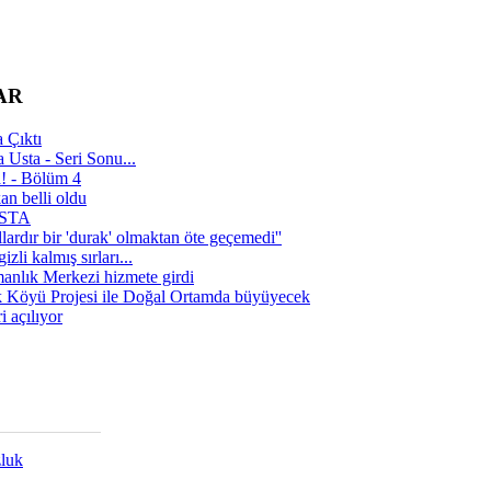
AR
 Çıktı
 Usta - Seri Sonu...
a! - Bölüm 4
n belli oldu
 USTA
lardır bir 'durak' olmaktan öte geçemedi''
zli kalmış sırları...
manlık Merkezi hizmete girdi
 Köyü Projesi ile Doğal Ortamda büyüyecek
i açılıyor
zluk