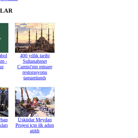
OLAR
mbol
400 yıllık tarihi
üm -
Sultanahmet
az
Camisi'nin minare
restorasyonu
tamamlandı
rban
Üsküdar Meydan
ları
Projesi için ilk adım
atıldı