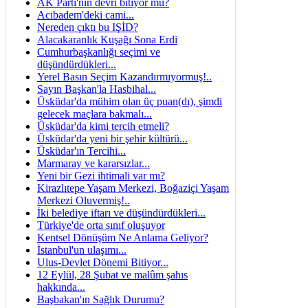
AK Parti'nin devri bitiyor mu?
Acıbadem'deki cami...
Nereden çıktı bu IŞİD?
Alacakaranlık Kuşağı Sona Erdi
Cumhurbaşkanlığı seçimi ve
düşündürdükleri...
Yerel Basın Seçim Kazandırmıyormuş!..
Sayın Başkan'la Hasbihal...
Üsküdar'da mühim olan üç puan(dı), şimdi
gelecek maçlara bakmalı...
Üsküdar'da kimi tercih etmeli?
Üsküdar'da yeni bir şehir kültürü...
Üsküdar'ın Tercihi...
Marmaray ve kararsızlar...
Yeni bir Gezi ihtimali var mı?
Kirazlıtepe Yaşam Merkezi, Boğaziçi Yaşam
Merkezi Oluvermiş!..
İki belediye iftarı ve düşündürdükleri...
Türkiye'de orta sınıf oluşuyor
Kentsel Dönüşüm Ne Anlama Geliyor?
İstanbul'un ulaşımı...
Ulus-Devlet Dönemi Bitiyor...
12 Eylül, 28 Şubat ve malûm şahıs
hakkında...
Başbakan'ın Sağlık Durumu?