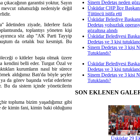
Sinem Dedetaş neden gözal
a çıkacağının garantisi yoktur, Sayın
Üsküdar CHP İlçe Başkan
evcut rahatsızlığı nedeniyle değil
Tütüncü istifa etti
lidir.
Üsküdar Belediye Başkan
' âdetinden ziyade, liderlere fazla
Dedetaş yolsuzluk operas
lantısında, toplantıyı yöneten kişi
gözaltına alındı
yırınca söz alıp ''AK Parti Tayyip
Üsküdar Belediyesi Başka
muştum da ortalık buz kesmişti. Bu
Dedetaş ve 3 kişi tutuklan
Sinem Dedetaş ve 3 kişi 
Tutuklandı?
öleceği o kitleler başta olmak üzere
a kendini belli eder. Turgut Özal ve
Üsküdar Belediyesi Başka
tıkları kurumların nasıl bir sürece
Dedetaş ve 3 kişi tutuklan
örnek aldığımız Batı'da böyle şeyler
Sinem Dedetaş ve 3 kişi 
 ya da görev başında vefat ederlerse
Tutuklandı?
. Bu da sistem içinde yöneticilerin
SON EKLENEN GALE
içbir topluma bizim yaşadığımız gibi
se de kimin fani, kimin baki olduğunu
Üsküdar 29 E