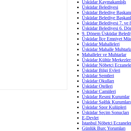
Üsküdar Kaymakamlığı
Hukukun Adale
Üsküdar Belediyesi
Üsküdar Belediye Başkan
Av. Ş
Üsküdar Belediye Başkanl
Üsküdar Belediyesi 7. ve
İmar Sorunlarının Genel Ç
Üsküdar Belediyesi 6. Dö
9. Dönem Üsküdar Belediy
Çet
Üsküdar İlçe Emniyet Mü
Arakan Ner
Üsküdar Mahalleleri
Üsküdar Mahalle Muhtarla
Hüsam
Mahalleler ve Muhtarlar
Bayramın Mü
Üsküdar Kültür Merkezler
Üsküdar Nöbetçi Eczanele
Es
Üsküdar Bilgi Evleri
Ruhsal Yön
Üsküdar Semtleri
Üsküdar Okulları
Zülf
Üsküdar Otelleri
Üsküdar Kar
Üsküdar Camiileri
Üsküdar Resmi Kurumlar
Mus
Üsküdar Sağlık Kurumları
Üsküdar Spor Kulüpleri
Üsküdar Seçim Sonuçları
E-Devlet
İstanbul Nöbetçi Eczanele
Günlük Burç Yorumları