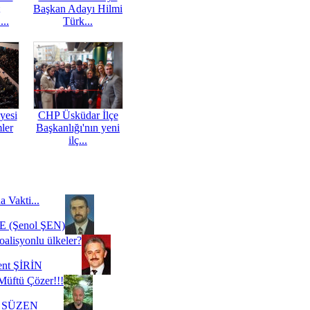
Başkan Adayı Hilmi
...
Türk...
yesi
CHP Üsküdar İlçe
mler
Başkanlığı'nın yeni
ilç...
a Vakti...
 (Şenol ŞEN)
oalisyonlu ülkeler?
ent ŞİRİN
Müftü Çözer!!!
i SÜZEN