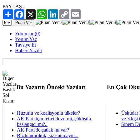
PAYLAŞ :
Paylaş
Facebook
X
WhatsApp
LinkedIn
Copy
Email
Link
Yorumlar (0)
Yorum Yaz
Tavsiye Et
Haberi Yazdır
Bu Yazarın Önceki Yazıları
En Çok Oku
Huzurlu ve koalisyonlu ülkeler?
Üsküdar 
AK Parti için fetret devri mi, çöküşün
ve 3 kişi 
başlangıcı mı?..
Sinem De
AK Parti'de çatlak mı var?
Biz kandırıldık, siz kanmayın...