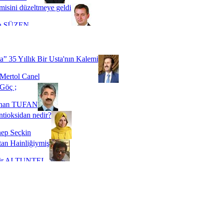
misini düzeltmeye geldi
a SÜZEN
Biz buyuz...
 SOYSEVİNÇ
a” 35 Yıllık Bir Usta'nın Kalemi
Mertol Canel
Göç ;
ihan TUFAN
tioksidan nedir?
ep Seçkin
an Hainliğiymiş
kir ALTUNTEL
adde Bağımlılığı
t Kaymakçı
 Bir Süre De Olsa Burdayız
aş ŞENEL