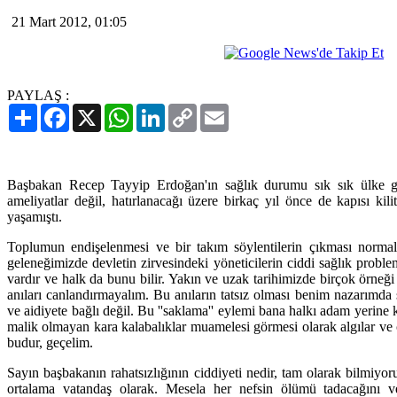
21 Mart 2012, 01:05
PAYLAŞ :
Paylaş
Facebook
X
WhatsApp
LinkedIn
Copy
Email
Link
Başbakan Recep Tayyip Erdoğan'ın sağlık durumu sık sık ülke g
ameliyatlar değil, hatırlanacağı üzere birkaç yıl önce de kapısı kil
yaşamıştı.
Toplumun endişelenmesi ve bir takım söylentilerin çıkması norma
geleneğimizde devletin zirvesindeki yöneticilerin ciddi sağlık proble
vardır ve halk da bunu bilir. Yakın ve uzak tarihimizde birçok örneği va
anıları canlandırmayalım. Bu anıların tatsız olması benim nazarımda 
ve aidiyete bağlı değil. Bu ''saklama'' eylemi bana halkı adam yerin
malik olmayan kara kalabalıklar muamelesi görmesi olarak algılar ve
budur, geçelim.
Sayın başbakanın rahatsızlığının ciddiyeti nedir, tam olarak bilmiyor
ortalama vatandaş olarak. Mesela her nefsin ölümü tadacağını 