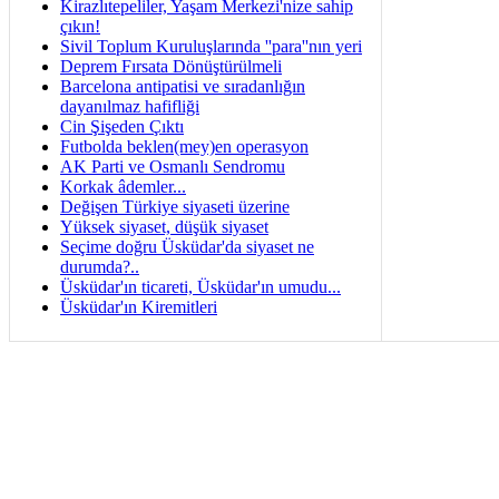
Kirazlıtepeliler, Yaşam Merkezi'nize sahip
çıkın!
Sivil Toplum Kuruluşlarında ''para''nın yeri
Deprem Fırsata Dönüştürülmeli
Barcelona antipatisi ve sıradanlığın
dayanılmaz hafifliği
Cin Şişeden Çıktı
Futbolda beklen(mey)en operasyon
AK Parti ve Osmanlı Sendromu
Korkak âdemler...
Değişen Türkiye siyaseti üzerine
Yüksek siyaset, düşük siyaset
Seçime doğru Üsküdar'da siyaset ne
durumda?..
Üsküdar'ın ticareti, Üsküdar'ın umudu...
Üsküdar'ın Kiremitleri