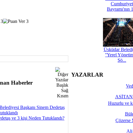
Cumhuriyet
Bayramı'nın 1
Üsküdar Beledi
''Yerel Yöneti
Şö...
YAZARLAR
nan Haberler
Ved
ASİTANE
Huzurlu ve k
Belediyesi Başkanı Sinem Dedetaş
tutuklandı
Bül
detaş ve 3 kişi Neden Tutuklandı?
Çözerse 
Al