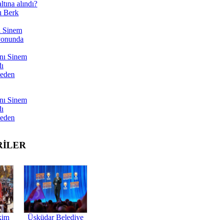
tına alındı?
ı Berk
ı Sinem
yonunda
nı Sinem
dı
Neden
nı Sinem
dı
Neden
RİLER
kim
Üsküdar Belediye