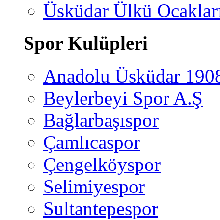
Üsküdar Ülkü Ocaklar
Spor Kulüpleri
Anadolu Üsküdar 190
Beylerbeyi Spor A.Ş
Bağlarbaşıspor
Çamlıcaspor
Çengelköyspor
Selimiyespor
Sultantepespor