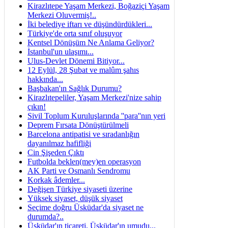
Kirazlıtepe Yaşam Merkezi, Boğaziçi Yaşam
Merkezi Oluvermiş!..
İki belediye iftarı ve düşündürdükleri...
Türkiye'de orta sınıf oluşuyor
Kentsel Dönüşüm Ne Anlama Geliyor?
İstanbul'un ulaşımı...
Ulus-Devlet Dönemi Bitiyor...
12 Eylül, 28 Şubat ve malûm şahıs
hakkında...
Başbakan'ın Sağlık Durumu?
Kirazlıtepeliler, Yaşam Merkezi'nize sahip
çıkın!
Sivil Toplum Kuruluşlarında ''para''nın yeri
Deprem Fırsata Dönüştürülmeli
Barcelona antipatisi ve sıradanlığın
dayanılmaz hafifliği
Cin Şişeden Çıktı
Futbolda beklen(mey)en operasyon
AK Parti ve Osmanlı Sendromu
Korkak âdemler...
Değişen Türkiye siyaseti üzerine
Yüksek siyaset, düşük siyaset
Seçime doğru Üsküdar'da siyaset ne
durumda?..
Üsküdar'ın ticareti, Üsküdar'ın umudu...