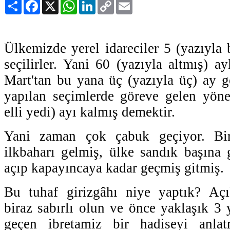
Paylaş
Facebook
X
WhatsApp
LinkedIn
Copy
Email
Link
Ülkemizde yerel idareciler 5 (yazıyla 
seçilirler. Yani 60 (yazıyla altmış) ay
Mart'tan bu yana üç (yazıyla üç) ay g
yapılan seçimlerde göreve gelen yönet
elli yedi) ayı kalmış demektir.
Yani zaman çok çabuk geçiyor. Bi
ilkbaharı gelmiş, ülke sandık başına 
açıp kapayıncaya kadar geçmiş gitmiş.
Bu tuhaf girizgâhı niye yaptık? Açı
biraz sabırlı olun ve önce yaklaşık 3 
geçen ibretamiz bir hadiseyi anlat