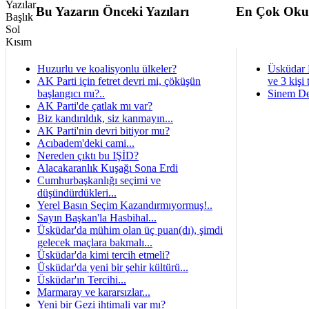
Bu Yazarın Önceki Yazıları
En Çok Oku
Huzurlu ve koalisyonlu ülkeler?
Üsküdar 
AK Parti için fetret devri mi, çöküşün
ve 3 kişi 
başlangıcı mı?..
Sinem De
AK Parti'de çatlak mı var?
Biz kandırıldık, siz kanmayın...
AK Parti'nin devri bitiyor mu?
Acıbadem'deki cami...
Nereden çıktı bu IŞİD?
Alacakaranlık Kuşağı Sona Erdi
Cumhurbaşkanlığı seçimi ve
düşündürdükleri...
Yerel Basın Seçim Kazandırmıyormuş!..
Sayın Başkan'la Hasbihal...
Üsküdar'da mühim olan üç puan(dı), şimdi
gelecek maçlara bakmalı...
Üsküdar'da kimi tercih etmeli?
Üsküdar'da yeni bir şehir kültürü...
Üsküdar'ın Tercihi...
Marmaray ve kararsızlar...
Yeni bir Gezi ihtimali var mı?