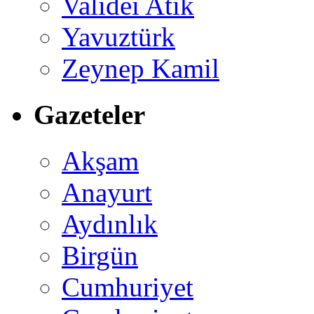
Validei Atik
Yavuztürk
Zeynep Kamil
Gazeteler
Akşam
Anayurt
Aydınlık
Birgün
Cumhuriyet