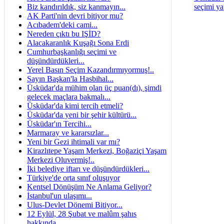
Biz kandırıldık, siz kanmayın...
seçimi ya
AK Parti'nin devri bitiyor mu?
Acıbadem'deki cami...
Nereden çıktı bu IŞİD?
Alacakaranlık Kuşağı Sona Erdi
Cumhurbaşkanlığı seçimi ve
düşündürdükleri...
Yerel Basın Seçim Kazandırmıyormuş!..
Sayın Başkan'la Hasbihal...
Üsküdar'da mühim olan üç puan(dı), şimdi
gelecek maçlara bakmalı...
Üsküdar'da kimi tercih etmeli?
Üsküdar'da yeni bir şehir kültürü...
Üsküdar'ın Tercihi...
Marmaray ve kararsızlar...
Yeni bir Gezi ihtimali var mı?
Kirazlıtepe Yaşam Merkezi, Boğaziçi Yaşam
Merkezi Oluvermiş!..
İki belediye iftarı ve düşündürdükleri...
Türkiye'de orta sınıf oluşuyor
Kentsel Dönüşüm Ne Anlama Geliyor?
İstanbul'un ulaşımı...
Ulus-Devlet Dönemi Bitiyor...
12 Eylül, 28 Şubat ve malûm şahıs
hakkında...