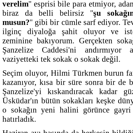
verelim
'' esprisi bile para etmiyor, a
biraz da belli belirsiz ''
şu sokağı
musun?
'' gibi bir cümle sarf ediyor. T
ilginç diyaloğa şahit oluyor ve is
zeminine bakıyorum. Gerçekten sok
Şanzelize Caddesi'ni andırmıyor
vaziyetteki tek sokak o sokak değil.
Seçim oluyor, Hilmi Türkmen burun far
kazanıyor, kısa bir süre sonra bir de 
Şanzelize'yi kıskandıracak kadar güz
Üsküdar'ın bütün sokakları keşke dün
o sokağın yeni halini görünce gayri 
hatırladık.