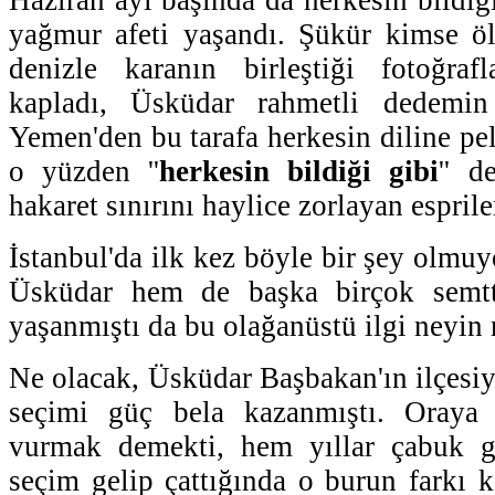
Haziran ayı başında da herkesin bildiğ
yağmur afeti yaşandı. Şükür kimse 
denizle karanın birleştiği fotoğra
kapladı, Üsküdar rahmetli dedemin 
Yemen'den bu tarafa herkesin diline pe
o yüzden ''
herkesin bildiği gibi
'' d
hakaret sınırını haylice zorlayan esprile
İstanbul'da ilk kez böyle bir şey olmu
Üsküdar hem de başka birçok semtte
yaşanmıştı da bu olağanüstü ilgi neyin
Ne olacak, Üsküdar Başbakan'ın ilçesiy
seçimi güç bela kazanmıştı. Oraya
vurmak demekti, hem yıllar çabuk g
seçim gelip çattığında o burun farkı k