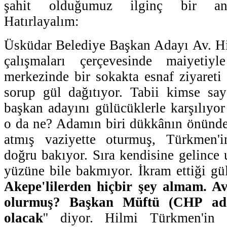
şahit olduğumuz ilginç bir ane
Hatırlayalım:
Üsküdar Belediye Başkan Adayı Av. H
çalışmaları çerçevesinde maiyetiyl
merkezinde bir sokakta esnaf ziyareti 
sorup gül dağıtıyor. Tabii kimse say
başkan adayını gülücüklerle karşılıyor
o da ne? Adamın biri dükkânın önünde
atmış vaziyette oturmuş, Türkmen'i
doğru bakıyor. Sıra kendisine gelince u
yüzüne bile bakmıyor. İkram ettiği gül
Akepe'lilerden hiçbir şey almam. A
olurmuş? Başkan Müftü (CHP ada
olacak
'' diyor. Hilmi Türkmen'in '