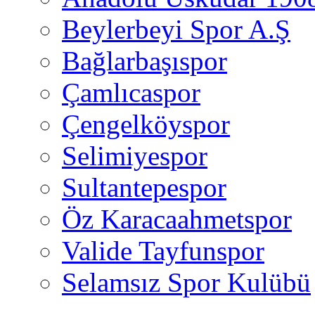
Beylerbeyi Spor A.Ş
Bağlarbaşıspor
Çamlıcaspor
Çengelköyspor
Selimiyespor
Sultantepespor
Öz Karacaahmetspor
Valide Tayfunspor
Selamsız Spor Kulübü