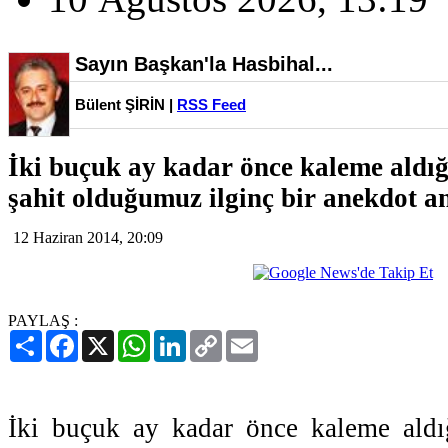
Sayın Başkan'la Hasbihal...
Bülent ŞİRİN |
RSS Feed
İki buçuk ay kadar önce kaleme aldığ
şahit olduğumuz ilginç bir anekdot an
12 Haziran 2014, 20:09
PAYLAŞ :
Paylaş
Facebook
X
WhatsApp
LinkedIn
Copy
Email
Link
İki buçuk ay kadar önce kaleme aldı