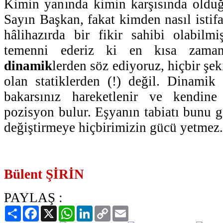
Kimin yanında kimin karşısında olduğ
Sayın Başkan, fakat kimden nasıl istif
hâlihazırda bir fikir sahibi olabilm
temenni ederiz ki en kısa zama
dinamik
lerden söz ediyoruz, hiçbir şe
olan statiklerden (!) değil. Dinamik
bakarsınız hareketlenir ve kendine
pozisyon bulur. Eşyanın tabiatı bunu ger
değiştirmeye hiçbirimizin gücü yetmez.
Bülent ŞİRİN
PAYLAŞ :
Paylaş
Facebook
X
WhatsApp
LinkedIn
Copy
Email
Link