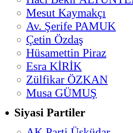
Mesut Kaymakçı
Av. Şerife PAMUK
Çetin Özdaş
Hüsamettin Piraz
Esra KİRİK
Zülfikar ÖZKAN
Musa GÜMUŞ
Siyasi Partiler
AK Parti Üsküdar