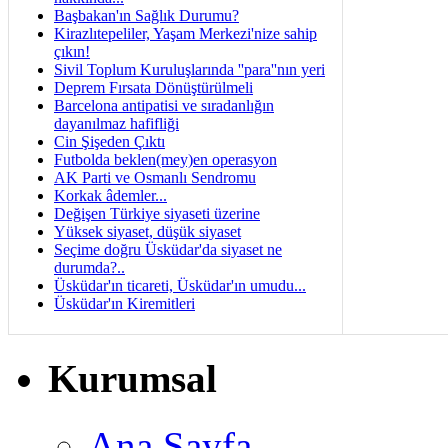
Başbakan'ın Sağlık Durumu?
Kirazlıtepeliler, Yaşam Merkezi'nize sahip
çıkın!
Sivil Toplum Kuruluşlarında ''para''nın yeri
Deprem Fırsata Dönüştürülmeli
Barcelona antipatisi ve sıradanlığın
dayanılmaz hafifliği
Cin Şişeden Çıktı
Futbolda beklen(mey)en operasyon
AK Parti ve Osmanlı Sendromu
Korkak âdemler...
Değişen Türkiye siyaseti üzerine
Yüksek siyaset, düşük siyaset
Seçime doğru Üsküdar'da siyaset ne
durumda?..
Üsküdar'ın ticareti, Üsküdar'ın umudu...
Üsküdar'ın Kiremitleri
Kurumsal
Ana Sayfa