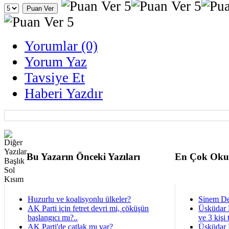
Yorumlar (0)
Yorum Yaz
Tavsiye Et
Haberi Yazdır
Bu Yazarın Önceki Yazıları
En Çok Oku
Huzurlu ve koalisyonlu ülkeler?
Sinem De
AK Parti için fetret devri mi, çöküşün
Üsküdar 
başlangıcı mı?..
ve 3 kişi 
AK Parti'de çatlak mı var?
Üsküdar B