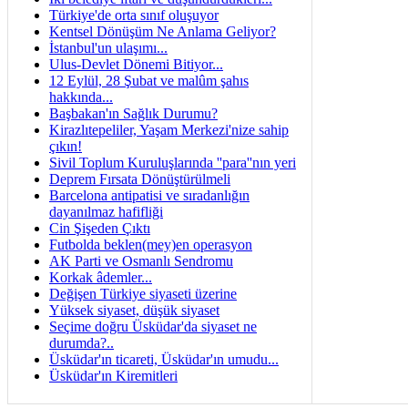
Türkiye'de orta sınıf oluşuyor
Kentsel Dönüşüm Ne Anlama Geliyor?
İstanbul'un ulaşımı...
Ulus-Devlet Dönemi Bitiyor...
12 Eylül, 28 Şubat ve malûm şahıs
hakkında...
Başbakan'ın Sağlık Durumu?
Kirazlıtepeliler, Yaşam Merkezi'nize sahip
çıkın!
Sivil Toplum Kuruluşlarında ''para''nın yeri
Deprem Fırsata Dönüştürülmeli
Barcelona antipatisi ve sıradanlığın
dayanılmaz hafifliği
Cin Şişeden Çıktı
Futbolda beklen(mey)en operasyon
AK Parti ve Osmanlı Sendromu
Korkak âdemler...
Değişen Türkiye siyaseti üzerine
Yüksek siyaset, düşük siyaset
Seçime doğru Üsküdar'da siyaset ne
durumda?..
Üsküdar'ın ticareti, Üsküdar'ın umudu...
Üsküdar'ın Kiremitleri