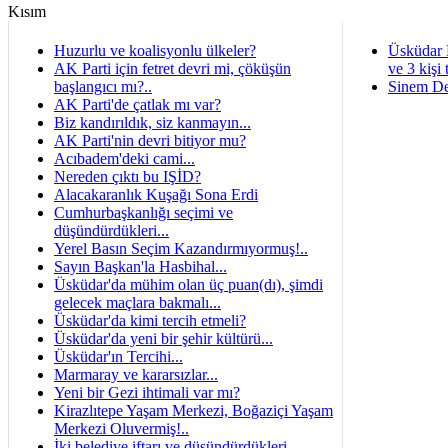
Huzurlu ve koalisyonlu ülkeler?
Üsküdar 
AK Parti için fetret devri mi, çöküşün
ve 3 kişi 
başlangıcı mı?..
Sinem De
AK Parti'de çatlak mı var?
Biz kandırıldık, siz kanmayın...
AK Parti'nin devri bitiyor mu?
Acıbadem'deki cami...
Nereden çıktı bu IŞİD?
Alacakaranlık Kuşağı Sona Erdi
Cumhurbaşkanlığı seçimi ve
düşündürdükleri...
Yerel Basın Seçim Kazandırmıyormuş!..
Sayın Başkan'la Hasbihal...
Üsküdar'da mühim olan üç puan(dı), şimdi
gelecek maçlara bakmalı...
Üsküdar'da kimi tercih etmeli?
Üsküdar'da yeni bir şehir kültürü...
Üsküdar'ın Tercihi...
Marmaray ve kararsızlar...
Yeni bir Gezi ihtimali var mı?
Kirazlıtepe Yaşam Merkezi, Boğaziçi Yaşam
Merkezi Oluvermiş!..
İki belediye iftarı ve düşündürdükleri...