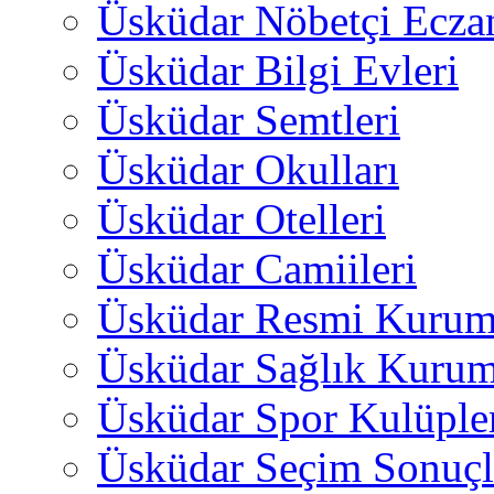
Üsküdar Nöbetçi Ecza
Üsküdar Bilgi Evleri
Üsküdar Semtleri
Üsküdar Okulları
Üsküdar Otelleri
Üsküdar Camiileri
Üsküdar Resmi Kurum
Üsküdar Sağlık Kurum
Üsküdar Spor Kulüple
Üsküdar Seçim Sonuçl