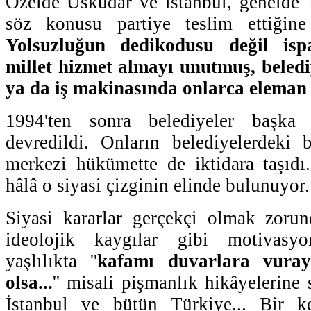
Özelde Üsküdar ve İstanbul, genelde T
söz konusu partiye teslim ettiğin
Yolsuzluğun dedikodusu değil ispat
millet hizmet almayı unutmuş, beled
ya da iş makinasında onlarca eleman ç
1994'ten sonra belediyeler başka 
devredildi. Onların belediyelerdeki ba
merkezi hükümette de iktidara taşıdı
hâlâ o siyasi çizginin elinde bulunuyor.
Siyasi kararlar gerçekçi olmak zorun
ideolojik kaygılar gibi motivasy
yaşlılıkta ''
kafamı duvarlara vuray
olsa...
'' misali pişmanlık hikâyelerine
İstanbul ve bütün Türkiye... Bir 