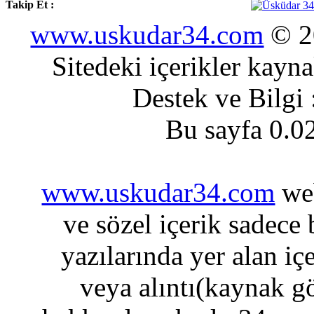
Takip Et :
www.uskudar34.com
© 20
Sitedeki içerikler kayn
Destek ve Bilgi
Bu sayfa 0.0
www.uskudar34.com
web
ve sözel içerik sadece
yazılarında yer alan iç
veya alıntı(kaynak gö