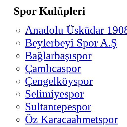
Spor Kulüpleri
Anadolu Üsküdar 190
Beylerbeyi Spor A.Ş
Bağlarbaşıspor
Çamlıcaspor
Çengelköyspor
Selimiyespor
Sultantepespor
Öz Karacaahmetspor