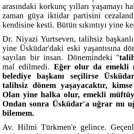
arasındaki korkunç yılları yaşamayı h
zaman güya iktidar partisini cezaland
kendisine kesti. Bütün sıkıntıyı yine ke
Dr. Niyazi Yurtseven, talihsiz başkan
yine Üsküdar'daki eski yaşantısına dö
sayılan bir insan. Dönemindeki ''
tali
mal edilmedi.
Eğer olur da emekli
belediye başkanı seçilirse Üsküda
talihsiz dönem yaşayacaktır, kims
Olan yine halka olur, emekli müftüy
Ondan sonra Üsküdar'a uğrar mı u
bilemem.
Av. Hilmi Türkmen'e gelince. Geçenl