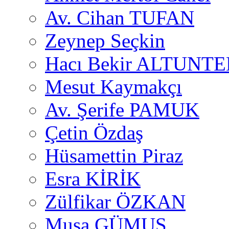
Av. Cihan TUFAN
Zeynep Seçkin
Hacı Bekir ALTUNTE
Mesut Kaymakçı
Av. Şerife PAMUK
Çetin Özdaş
Hüsamettin Piraz
Esra KİRİK
Zülfikar ÖZKAN
Musa GÜMUŞ