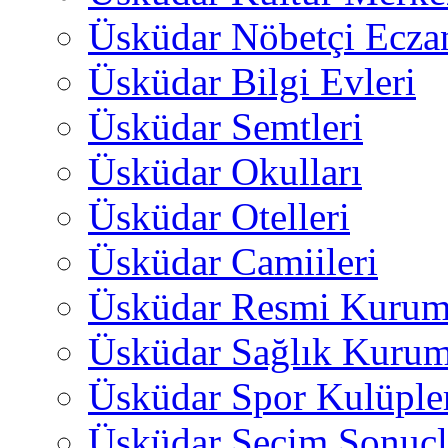
Üsküdar Nöbetçi Ecza
Üsküdar Bilgi Evleri
Üsküdar Semtleri
Üsküdar Okulları
Üsküdar Otelleri
Üsküdar Camiileri
Üsküdar Resmi Kurum
Üsküdar Sağlık Kurum
Üsküdar Spor Kulüple
Üsküdar Seçim Sonuçl