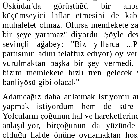
Üsküdar'da görüştüğü bir ahba
küçümseyici laflar etmesini de kabu
muhalefet olmaz. Olursa memlekete za
bir şeye yaramaz'' diyordu. Şöyle de
sevinçli ağabey: ''Biz yıllarca ...
partisinin adını telaffuz ediyor) oy v
vurulmaktan başka bir şey vermedi. 
bizim memlekete hızlı tren gelecek v
banliyösü gibi olacak''
Adamcağız daha anlatmak istiyordu 
yapmak istiyordum hem de süre kı
Yolcuların çoğunun hal ve hareketlerind
anlaşılıyor, birçoğunun da yüzünd
olduğu halde önüne oynamaktan hoşl