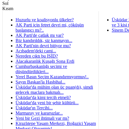
Huzurlu ve koalisyonlu ülkeler?
Üsküdar 
AK Parti için fetret devri mi, çöküşün
ve 3 kişi 
başlangıcı mı?..
Sinem De
AK Parti'de çatlak mı var?
Biz kandırıldık, siz kanmayın...
AK Parti'nin devri bitiyor mu?
Acıbadem'deki cami...
Nereden çıktı bu IŞİD?
Alacakaranlık Kuşağı Sona Erdi
Cumhurbaşkanlığı seçimi ve
düşündürdükleri...
Yerel Basın Seçim Kazandırmıyormuş!..
Sayın Başkan'la Hasbihal...
Üsküdar'da mühim olan üç puan(dı), şimdi
gelecek maçlara bakmalı...
Üsküdar'da kimi tercih etmeli?
Üsküdar'da yeni bir şehir kültürü...
Üsküdar'ın Tercihi...
Marmaray ve kararsızlar...
Yeni bir Gezi ihtimali var mı?
Kirazlıtepe Yaşam Merkezi, Boğaziçi Yaşam
Merkezi Oluvermiş!..