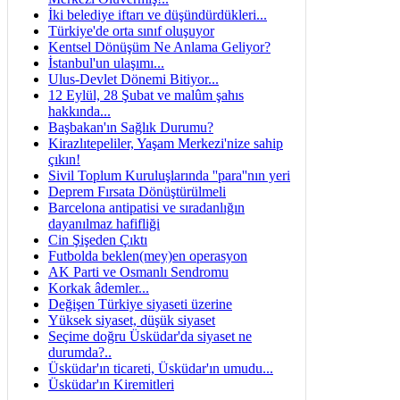
İki belediye iftarı ve düşündürdükleri...
Türkiye'de orta sınıf oluşuyor
Kentsel Dönüşüm Ne Anlama Geliyor?
İstanbul'un ulaşımı...
Ulus-Devlet Dönemi Bitiyor...
12 Eylül, 28 Şubat ve malûm şahıs
hakkında...
Başbakan'ın Sağlık Durumu?
Kirazlıtepeliler, Yaşam Merkezi'nize sahip
çıkın!
Sivil Toplum Kuruluşlarında ''para''nın yeri
Deprem Fırsata Dönüştürülmeli
Barcelona antipatisi ve sıradanlığın
dayanılmaz hafifliği
Cin Şişeden Çıktı
Futbolda beklen(mey)en operasyon
AK Parti ve Osmanlı Sendromu
Korkak âdemler...
Değişen Türkiye siyaseti üzerine
Yüksek siyaset, düşük siyaset
Seçime doğru Üsküdar'da siyaset ne
durumda?..
Üsküdar'ın ticareti, Üsküdar'ın umudu...
Üsküdar'ın Kiremitleri