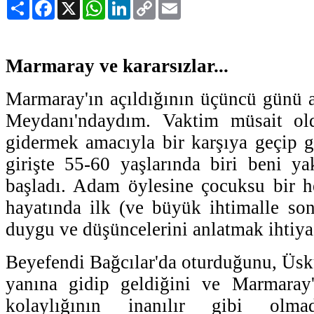
Paylaş
Facebook
X
WhatsApp
LinkedIn
Copy
Email
Link
Marmaray ve kararsızlar...
Marmaray'ın açıldığının üçüncü günü 
Meydanı'ndaydım. Vaktim müsait ol
gidermek amacıyla bir karşıya geçip 
girişte 55-60 yaşlarında biri beni y
başladı. Adam öylesine çocuksu bir h
hayatında ilk (ve büyük ihtimalle so
duygu ve düşüncelerini anlatmak ihtiyac
Beyefendi Bağcılar'da oturduğunu, Üskü
yanına gidip geldiğini ve Marmaray'
kolaylığının inanılır gibi olmad