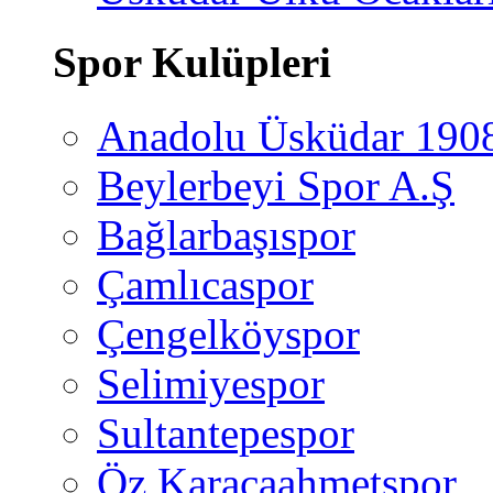
Spor Kulüpleri
Anadolu Üsküdar 190
Beylerbeyi Spor A.Ş
Bağlarbaşıspor
Çamlıcaspor
Çengelköyspor
Selimiyespor
Sultantepespor
Öz Karacaahmetspor