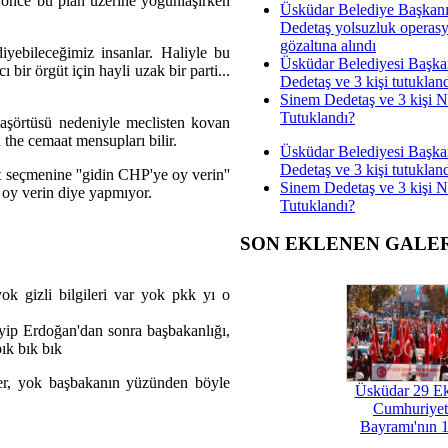
önce bu plan üzerine yoğunlaşırken
Üsküdar Belediye Başkan
Dedetaş yolsuzluk operas
gözaltına alındı
iyebileceğimiz insanlar. Haliyle bu
Üsküdar Belediyesi Başka
 bir örgüt için hayli uzak bir parti...
Dedetaş ve 3 kişi tutuklan
Sinem Dedetaş ve 3 kişi 
Tutuklandı?
şörtüsü nedeniyle meclisten kovan
he cemaat mensupları bilir.
Üsküdar Belediyesi Başka
Dedetaş ve 3 kişi tutuklan
t seçmenine ''gidin CHP'ye oy verin''
Sinem Dedetaş ve 3 kişi 
 oy verin diye yapmıyor.
Tutuklandı?
SON EKLENEN GALE
k gizli bilgileri var yok pkk yı o
Tayyip Erdoğan'dan sonra başbakanlığı,
bık bık bık
eler, yok başbakanın yüzünden böyle
Üsküdar 29 E
Cumhuriyet
Bayramı'nın 1