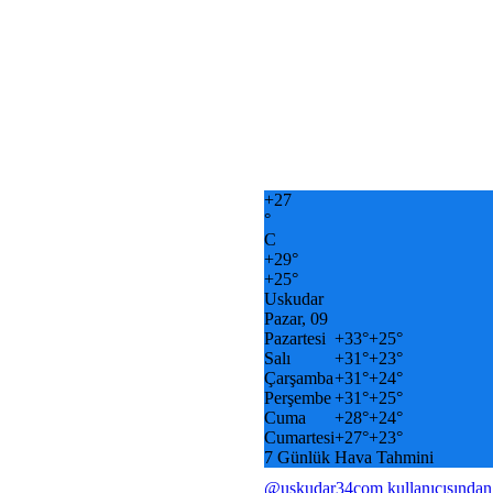
+
27
°
C
+
29°
+
25°
Uskudar
Pazar, 09
Pazartesi
+
33°
+
25°
Salı
+
31°
+
23°
Çarşamba
+
31°
+
24°
Perşembe
+
31°
+
25°
Cuma
+
28°
+
24°
Cumartesi
+
27°
+
23°
7 Günlük Hava Tahmini
@uskudar34com kullanıcısından