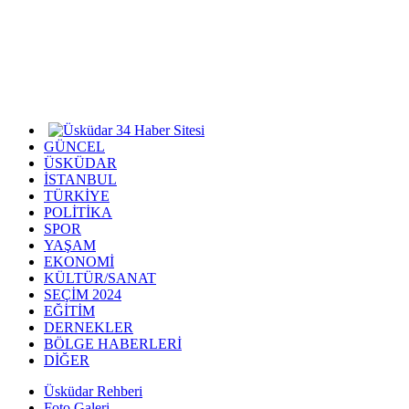
GÜNCEL
ÜSKÜDAR
İSTANBUL
TÜRKİYE
POLİTİKA
SPOR
YAŞAM
EKONOMİ
KÜLTÜR/SANAT
SEÇİM 2024
EĞİTİM
DERNEKLER
BÖLGE HABERLERİ
DİĞER
Üsküdar Rehberi
Foto Galeri