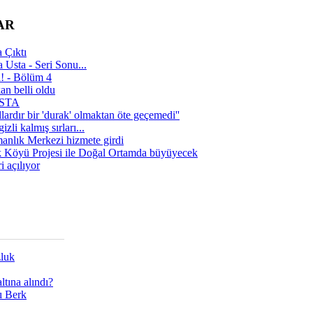
AR
 Çıktı
 Usta - Seri Sonu...
a! - Bölüm 4
n belli oldu
 USTA
lardır bir 'durak' olmaktan öte geçemedi''
zli kalmış sırları...
manlık Merkezi hizmete girdi
 Köyü Projesi ile Doğal Ortamda büyüyecek
i açılıyor
zluk
tına alındı?
ı Berk