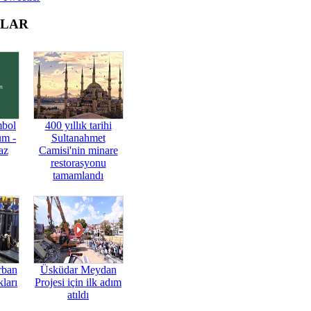
OLAR
mbol
400 yıllık tarihi
üm -
Sultanahmet
az
Camisi'nin minare
restorasyonu
tamamlandı
rban
Üsküdar Meydan
ları
Projesi için ilk adım
atıldı