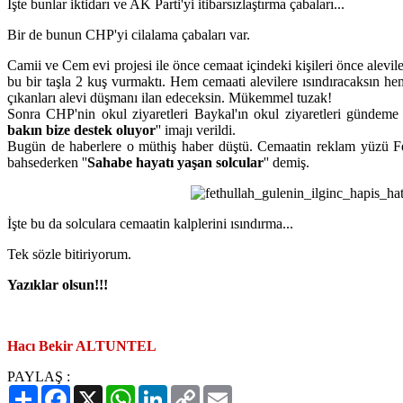
İşte bunlar iktidarı ve AK Parti'yi itibarsızlaştırma çabaları...
Bir de bunun CHP'yi cilalama çabaları var.
Camii ve Cem evi projesi ile önce cemaat içindeki kişileri önce aleviler
bu bir taşla 2 kuş vurmaktı. Hem cemaati alevilere ısındıracaksın he
çıkanları alevi düşmanı ilan edeceksin. Mükemmel tuzak!
Sonra CHP'nin okul ziyaretleri Baykal'ın okul ziyaretleri gündeme g
bakın bize destek oluyor
'' imajı verildi.
Bugün de haberlere o müthiş haber düştü. Cemaatin reklam yüzü Fet
bahsederken ''
Sahabe hayatı yaşan solcular
'' demiş.
İşte bu da solculara cemaatin kalplerini ısındırma...
Tek sözle bitiriyorum.
Yazıklar olsun!!!
Hacı Bekir ALTUNTEL
PAYLAŞ :
Paylaş
Facebook
X
WhatsApp
LinkedIn
Copy
Email