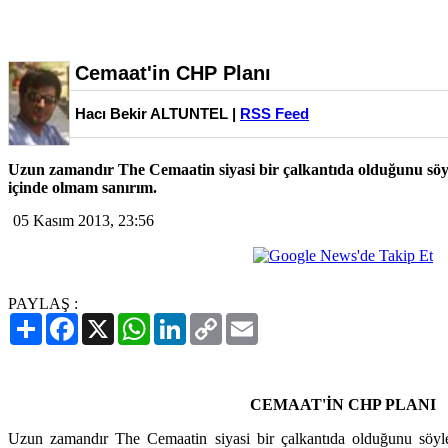
Cemaat'in CHP Planı
Hacı Bekir ALTUNTEL |
RSS Feed
Uzun zamandır The Cemaatin siyasi bir çalkantıda olduğunu söyl
içinde olmam sanırım.
05 Kasım 2013, 23:56
PAYLAŞ :
Paylaş
Facebook
X
WhatsApp
LinkedIn
Copy
Email
Link
CEMAAT'İN CHP PLANI
Uzun zamandır The Cemaatin siyasi bir çalkantıda olduğunu söyle