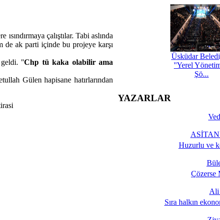
e ısındırmaya çalıştılar. Tabi aslında
m de ak parti içinde bu projeye karşı
Üsküdar Beledi
eldi. ''
Chp tü kaka olabilir ama
''Yerel Yöneti
Şö...
ullah Gülen hapisane hatırlarından
YAZARLAR
Ved
ASİTANE
Huzurlu ve k
Bül
Çözerse 
Al
Sıra halkın ekono
Ziy