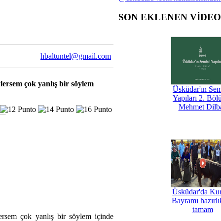
SON EKLENEN VİDE
hbaltuntel@gmail.com
ersem çok yanlış bir söylem
Üsküdar'ın Se
Yapıları 2. Böl
Mehmet Dilb
Üsküdar'da Ku
Bayramı hazırlık
tamam
rsem çok yanlış bir söylem içinde