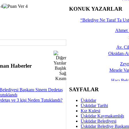
İşte 
KONUK YAZARLAR
Yalçın
“Belediye Ne Taraf Ta Ust
Ahmet 
Av. C
Oksidan-An
Zeyn
nan Haberler
Mesele Vat
Hacı Be
Okullarda M
SAYFALAR
Belediyesi Başkanı Sinem Dedetaş
tutuklandı
Mesu
detaş ve 3 kişi Neden Tutuklandı?
Üsküdar
Dünya Fani, Ama Kısa
Üsküdar Tarihi
Kız Kulesi
Sav
Üsküdar Kaymakamlığı
Hukukun Adale
Üsküdar Belediyesi
Üsküdar Belediye Başkan