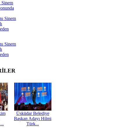
ı Sinem
yonunda
nı Sinem
dı
Neden
nı Sinem
dı
Neden
RİLER
kim
Üsküdar Belediye
Başkan Adayı Hilmi
...
Türk...