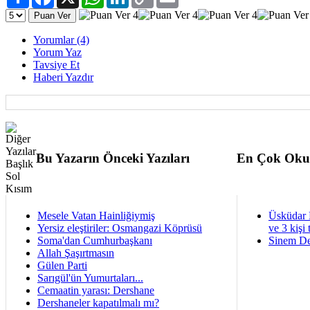
Link
Yorumlar (4)
Yorum Yaz
Tavsiye Et
Haberi Yazdır
Bu Yazarın Önceki Yazıları
En Çok Oku
Mesele Vatan Hainliğiymiş
Üsküdar 
Yersiz eleştiriler: Osmangazi Köprüsü
ve 3 kişi 
Soma'dan Cumhurbaşkanı
Sinem De
Allah Şaşırtmasın
Gülen Parti
Sarıgül'ün Yumurtaları...
Cemaatin yarası: Dershane
Dershaneler kapatılmalı mı?