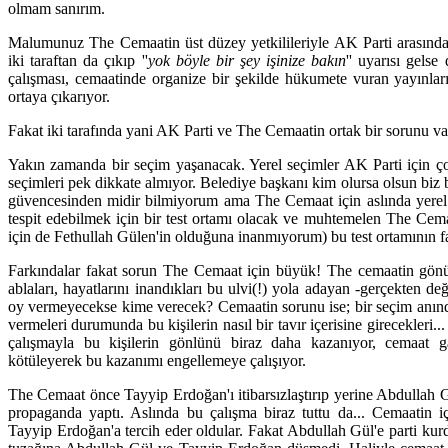
olmam sanırım.
Malumunuz The Cemaatin üst düzey yetkilileriyle AK Parti arasında 
iki taraftan da çıkıp ''
yok böyle bir şey işinize bakın
'' uyarısı gels
çalışması, cemaatinde organize bir şekilde hükumete vuran yayınla
ortaya çıkarıyor.
Fakat iki tarafında yani AK Parti ve The Cemaatin ortak bir sorunu 
Yakın zamanda bir seçim yaşanacak. Yerel seçimler AK Parti için ç
seçimleri pek dikkate almıyor. Belediye başkanı kim olursa olsun biz
güvencesinden midir bilmiyorum ama The Cemaat için aslında yerel 
tespit edebilmek için bir test ortamı olacak ve muhtemelen The Cem
için de Fethullah Gülen'in olduğuna inanmıyorum) bu test ortamının fa
Farkındalar fakat sorun The Cemaat için büyük! The cemaatin gönüll
ablaları, hayatlarını inandıkları bu ulvi(!) yola adayan -gerçekten d
oy vermeyecekse kime verecek? Cemaatin sorunu ise; bir seçim anında 
vermeleri durumunda bu kişilerin nasıl bir tavır içerisine girecekleri...
çalışmayla bu kişilerin gönlünü biraz daha kazanıyor, cemaat g
kötüleyerek bu kazanımı engellemeye çalışıyor.
The Cemaat önce Tayyip Erdoğan'ı itibarsızlaştırıp yerine Abdullah 
propaganda yaptı. Aslında bu çalışma biraz tuttu da... Cemaatin iç
Tayyip Erdoğan'a tercih eder oldular. Fakat Abdullah Gül'e parti kur