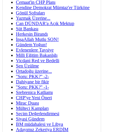
Cemaat'in CHP Planı
Kendine Demokrat Mümtaz'er Türköne
Gönül Sofraları
Yazmak Üzerine...
Can DÜNDAR'a Açık Mektup
Süt Bankası
Herkesin Birandı
İnşaAllah Mutlu SON!
Gündem Yoğun!
Evlenenlere Tavsiye
Milli Eğitim Bakanlığı
Vicdani Red ve Bedelli
Sen Üzülme
Ortadoğu üzerine...
''Soru: PKK?'' -2-
Dahiyane bir fikir
''Soru: PKK?'' -1-
Srebrenica Katliamı
CHP'ye Yeni Öneri
Mirac Duası
Mülteci Kampları
Seçim Değerlendirmesi
Siyasi Gündem
BM müdahalesi ve Libya
Adayımız Zekeriya ERDİM