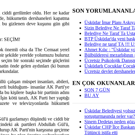
SON YORUMLANANL
ciddi gerilimler oldu. Her ne kadar
e de, hükumetin dershaneleri kapatma
Üsküdar İmar Planı Askıya
rı bu gizlenen deve kuşunu gün gibi
Sizin Belediye Ne Taraf Ta
Belediye Ne Taraf Ta Ust
BTP Üsküdar'da yeni başka
var: SEÇİM!
Belediye ne taraf TA !!!
Ahmet Kılıç : ''Üsküdar yıl
ok önemli olsa da The Cemaat yerel
Bülbülderesi mezarlığının gi
 bir şekilde yerelde yolumuzu buluruz
Ücretsiz Psikolojik Danış
seçim bir sonraki seçimde güçlerini
Üsküdarlı Çocuklar Çocuk
aatin önde gelen aydınları (ki bunun
Ücretsiz devlet dershaneler
rkındalar.
ü çalışan müspet insanları, abileri,
EN ÇOK OKUNANLAR
eğerli bulduğum- insanlar AK Parti'ye
SON 7 GÜN
bu kişilere başka bir partinin adını
BU AY
 İşin kötü tarafı, AK Parti her yaptığı
azete ve televizyonlarda hükumeti
Üsküdar Belediyesi yolsu
soruşturmasında neler var?
Gül'ü gazlamayı düşündü ve ciddi bir
Sinem Dedetaş neden gözal
indeki ak partileri Abdullah Gül'ü,
Üsküdar CHP İlçe Başkan
durup AK Parti'nin karşısına geçirme
Tütüncü istifa etti