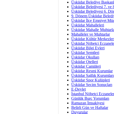
Av. Ş
Üsküdar Belediye Başkanl
Üsküdar Belediyesi 7. ve
İmar Sorunlarının Genel Ç
Üsküdar Belediyesi 6. Dö
9. Dönem Üsküdar Belediy
Çet
Üsküdar İlçe Emniyet Mü
Arakan Ner
Üsküdar Mahalleleri
Üsküdar Mahalle Muhtarla
Hüsam
Mahalleler ve Muhtarlar
Bayramın Mü
Üsküdar Kültür Merkezler
Üsküdar Nöbetçi Eczanele
Es
Üsküdar Bilgi Evleri
Ruhsal Yön
Üsküdar Semtleri
Üsküdar Okulları
Zülf
Üsküdar Otelleri
Üsküdar Kar
Üsküdar Camiileri
Üsküdar Resmi Kurumlar
Mus
Üsküdar Sağlık Kurumları
Üsküdar Spor Kulüpleri
Üsküdar Seçim Sonuçları
E-Devlet
İstanbul Nöbetçi Eczanele
Günlük Burç Yorumları
Ramazan İmsakiyesi
Belirli Gün ve Haftalar
Duyurular