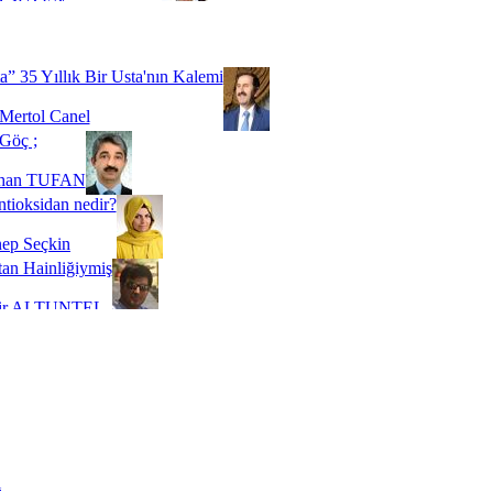
Biz buyuz...
 SOYSEVİNÇ
a” 35 Yıllık Bir Usta'nın Kalemi
Mertol Canel
Göç ;
ihan TUFAN
tioksidan nedir?
ep Seçkin
an Hainliğiymiş
kir ALTUNTEL
adde Bağımlılığı
t Kaymakçı
 Bir Süre De Olsa Burdayız
aş ŞENEL
ti Kalmadı Üstadım!
ı