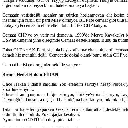
tuzağına Abdullah Gül ve Tayyip Erdoğan düşmedi. Haliyle cemaat 
diğer taraftan da başka bir muhalefet aramaya başladı.
Cemaatin yetiştirdiği insanlar hır gürden hoşlanmayan elit kesim d
insanlar için farklı bir parti MHP olmuyor. BDP ise cemaat gibi ulusalcı
Dolayısıyla cemaatin eline elle tutulur bir tek CHP kalıyor.
Cemaat CHP'ye oy verir mi demeyin. 1999′da Merve Kavakçı'yı ba
DSP hükumetini yine o seçimde Cemaat desteklemişti. Bunu da bütün t
Fakat CHP ve AK Parti, siyahla beyaz gibi ayrıyken, ak partili cemaa
demek hiç mantıklı değil. Cemaat de doğal olarak bunu gidin CHP'ye
Cemaat bu işi çok organize şekilde yapıyor.
Birinci Hedef Hakan FİDAN!
Önce Hakan Fidan'a sardılar. Yok efendim savcıya hesap vercek yo
koordine ediyor...
Olmadı İran ajanı, irana bilgi sızdırıyor, Türkiye'yi iranlaştırıyor, 
Davutoğlu'ndan sonra dış işleri bakanlığına hazırlanıyor, bık bık bık, 
Tabii bu haberleri yaparken Gezi sürecini alttan alttan desteklem
oldu. Ilımlı olabilirdi. Yok ağaçlar kesiliyor.
Aynı tutumu ODTÜ için de yaptılar tabi....