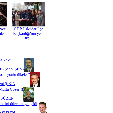
yesi
CHP Üsküdar İlçe
mler
Başkanlığı'nın yeni
ilç...
a Vakti...
 (Şenol ŞEN)
oalisyonlu ülkeler?
ent ŞİRİN
Müftü Çözer!!!
i SÜZEN
misini düzeltmeye geldi
a SÜZEN