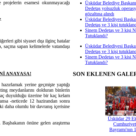
ve projelerin esamesi okunmayacağı
Üsküdar Belediye Başkan
Dedetaş yolsuzluk operas
gözaltına alındı
z
Üsküdar Belediyesi Başka
Dedetaş ve 3 kişi tutuklan
Sinem Dedetaş ve 3 kişi 
Tutuklandı?
leri gibi siyaset dışı ilginç hatalar
Üsküdar Belediyesi Başka
 saçma sapan kelimelerle vatandaşı
Dedetaş ve 3 kişi tutuklan
Sinem Dedetaş ve 3 kişi 
Tutuklandı?
SON EKLENEN GALE
Nİ ANAYASA!
azırlamak yerine geçmişte yaptığı
ting meydanlarını dolduran binlerin
iyaç duyulduğu üzerine bir kaç kelam
ansa -neticede 12 hazirandan sonra
ki daha olumlu bir davranış içerisine
Üsküdar 29 E
. Başbakanın önüne gelen araştırma
Cumhuriyet
Bayramı'nın 1