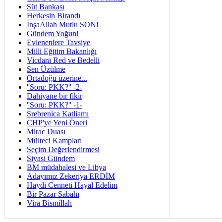
Süt Bankası
Herkesin Birandı
İnşaAllah Mutlu SON!
Gündem Yoğun!
Evlenenlere Tavsiye
Milli Eğitim Bakanlığı
Vicdani Red ve Bedelli
Sen Üzülme
Ortadoğu üzerine...
''Soru: PKK?'' -2-
Dahiyane bir fikir
''Soru: PKK?'' -1-
Srebrenica Katliamı
CHP'ye Yeni Öneri
Mirac Duası
Mülteci Kampları
Seçim Değerlendirmesi
Siyasi Gündem
BM müdahalesi ve Libya
Adayımız Zekeriya ERDİM
Haydi Cenneti Hayal Edelim
Bir Pazar Sabahı
Vira Bismillah