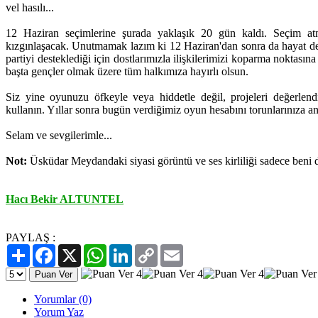
vel hasılı...
12 Haziran seçimlerine şurada yaklaşık 20 gün kaldı. Seçim at
kızgınlaşacak. Unutmamak lazım ki 12 Haziran'dan sonra da hayat de
partiyi desteklediği için dostlarımızla ilişkilerimizi koparma noktası
başta gençler olmak üzere tüm halkımıza hayırlı olsun.
Siz yine oyunuzu öfkeyle veya hiddetle değil, projeleri değerlend
kullanın. Yıllar sonra bugün verdiğimiz oyun hesabını torunlarınıza a
Selam ve sevgilerimle...
Not:
Üsküdar Meydandaki siyasi görüntü ve ses kirliliği sadece beni d
Hacı Bekir ALTUNTEL
PAYLAŞ :
Paylaş
Facebook
X
WhatsApp
LinkedIn
Copy
Email
Link
Yorumlar (0)
Yorum Yaz