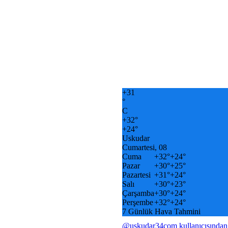
+
31
°
C
+
32°
+
24°
Uskudar
Cumartesi, 08
Cuma
+
32°
+
24°
Pazar
+
30°
+
25°
Pazartesi
+
31°
+
24°
Salı
+
30°
+
23°
Çarşamba
+
30°
+
24°
Perşembe
+
32°
+
24°
7 Günlük Hava Tahmini
@uskudar34com kullanıcısından