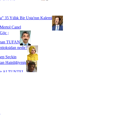
Biz buyuz...
 SOYSEVİNÇ
a” 35 Yıllık Bir Usta'nın Kalemi
Mertol Canel
Göç ;
ihan TUFAN
tioksidan nedir?
ep Seçkin
an Hainliğiymiş
kir ALTUNTEL
adde Bağımlılığı
t Kaymakçı
 Bir Süre De Olsa Burdayız
aş ŞENEL
ti Kalmadı Üstadım!
ı