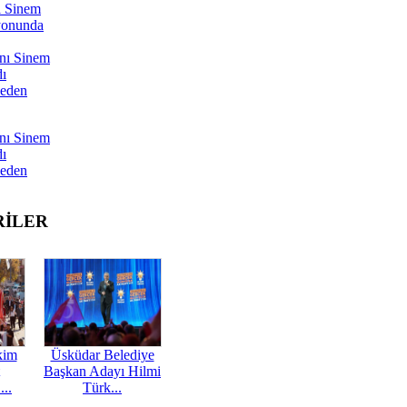
ı Sinem
yonunda
nı Sinem
dı
Neden
nı Sinem
dı
Neden
RİLER
kim
Üsküdar Belediye
Başkan Adayı Hilmi
...
Türk...