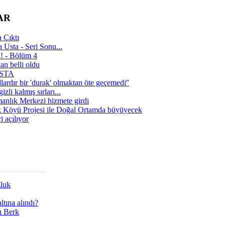
AR
 Çıktı
 Usta - Seri Sonu...
a! - Bölüm 4
n belli oldu
 USTA
lardır bir 'durak' olmaktan öte geçemedi''
zli kalmış sırları...
manlık Merkezi hizmete girdi
 Köyü Projesi ile Doğal Ortamda büyüyecek
i açılıyor
zluk
tına alındı?
ı Berk