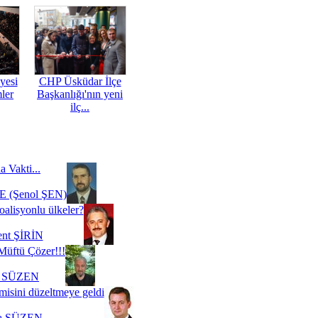
yesi
CHP Üsküdar İlçe
mler
Başkanlığı'nın yeni
ilç...
a Vakti...
 (Şenol ŞEN)
oalisyonlu ülkeler?
ent ŞİRİN
Müftü Çözer!!!
i SÜZEN
misini düzeltmeye geldi
a SÜZEN