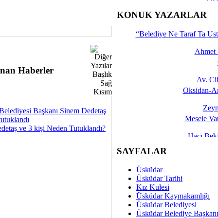
İşte 
KONUK YAZARLAR
Yalçın
“Belediye Ne Taraf Ta Ust
Ahmet 
nan Haberler
Av. C
Oksidan-An
Zeyn
Belediyesi Başkanı Sinem Dedetaş
Mesele Vat
tutuklandı
detaş ve 3 kişi Neden Tutuklandı?
Hacı Be
Okullarda M
SAYFALAR
Mesu
Üsküdar
Dünya Fani, Ama Kısa
Üsküdar Tarihi
Kız Kulesi
Sav
Üsküdar Kaymakamlığı
Hukukun Adale
Üsküdar Belediyesi
Üsküdar Belediye Başkan