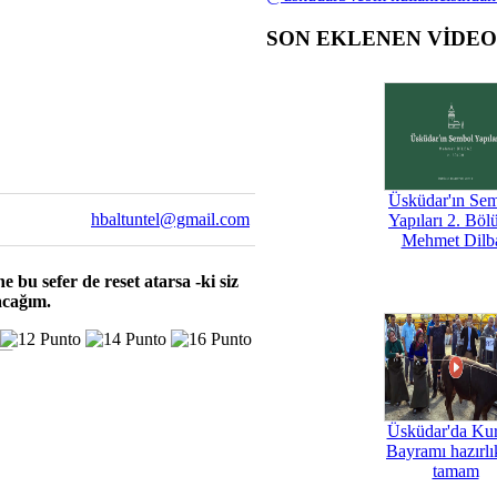
SON EKLENEN VİDE
Üsküdar'ın Se
hbaltuntel@gmail.com
Yapıları 2. Böl
Mehmet Dilb
 bu sefer de reset atarsa -ki siz
acağım.
Üsküdar'da Ku
Bayramı hazırlık
tamam