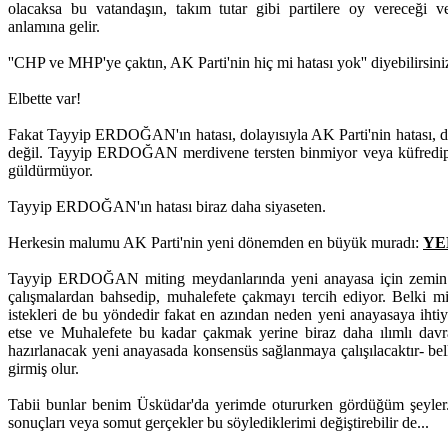
olacaksa bu vatandaşın, takım tutar gibi partilere oy vereceği 
anlamına gelir.
''CHP ve MHP'ye çaktın, AK Parti'nin hiç mi hatası yok'' diyebilirsini
Elbette var!
Fakat Tayyip ERDOĞAN'ın hatası, dolayısıyla AK Parti'nin hatası, diğer
değil. Tayyip ERDOĞAN merdivene tersten binmiyor veya küfredip,
güldürmüyor.
Tayyip ERDOĞAN'ın hatası biraz daha siyaseten.
Herkesin malumu AK Parti'nin yeni dönemden en büyük muradı:
YE
Tayyip ERDOĞAN miting meydanlarında yeni anayasa için zemin h
çalışmalardan bahsedip, muhalefete çakmayı tercih ediyor. Belki mi
istekleri de bu yöndedir fakat en azından neden yeni anayasaya iht
etse ve Muhalefete bu kadar çakmak yerine biraz daha ılımlı davr
hazırlanacak yeni anayasada konsensüs sağlanmaya çalışılacaktır- bel
girmiş olur.
Tabii bunlar benim Üsküdar'da yerimde otururken gördüğüm şeyler
sonuçları veya somut gerçekler bu söylediklerimi değiştirebilir de...