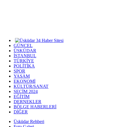
GÜNCEL
ÜSKÜDAR
İSTANBUL
TÜRKİYE
POLİTİKA
SPOR
YAŞAM
EKONOMİ
KÜLTÜR/SANAT
SEÇİM 2024
EĞİTİM
DERNEKLER
BÖLGE HABERLERİ
DİĞER
Üsküdar Rehberi
Foto Galeri