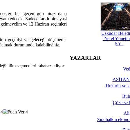
mosferi her geçen gün biraz daha
vam edecek. Sadece farklı bir siyasi
na gelmeyelim ve 12 Haziran seçimleri
Üsküdar Beledi
''Yerel Yöneti
irip geçmişi ve geleceği düşünerek
Şö...
nlatmak durumunda kalabilirsiniz.
YAZARLAR
eğil tüm seçmenleri rahatsız ediyor.
Ved
ASİTANE
Huzurlu ve k
Bül
Çözerse 
Al
Sıra halkın ekono
Ziy