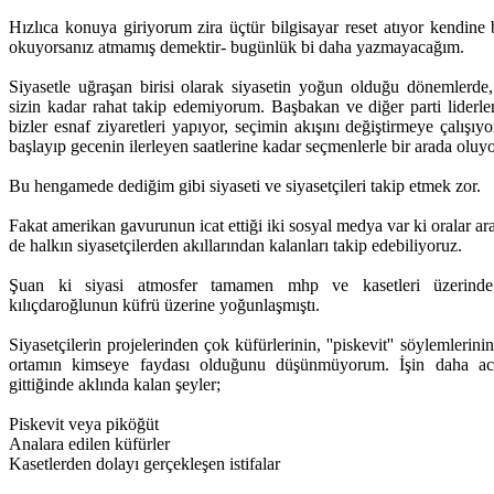
Hızlıca konuya giriyorum zira üçtür bilgisayar reset atıyor kendine 
okuyorsanız atmamış demektir- bugünlük bi daha yazmayacağım.
Siyasetle uğraşan birisi olarak siyasetin yoğun olduğu dönemlerde,
sizin kadar rahat takip edemiyorum. Başbakan ve diğer parti liderl
bizler esnaf ziyaretleri yapıyor, seçimin akışını değiştirmeye çalış
başlayıp gecenin ilerleyen saatlerine kadar seçmenlerle bir arada oluy
Bu hengamede dediğim gibi siyaseti ve siyasetçileri takip etmek zor.
Fakat amerikan gavurunun icat ettiği iki sosyal medya var ki oralar ara
de halkın siyasetçilerden akıllarından kalanları takip edebiliyoruz.
Şuan ki siyasi atmosfer tamamen mhp ve kasetleri üzerinde
kılıçdaroğlunun küfrü üzerine yoğunlaşmıştı.
Siyasetçilerin projelerinden çok küfürlerinin, ''piskevit'' söylemlerini
ortamın kimseye faydası olduğunu düşünmüyorum. İşin daha ac
gittiğinde aklında kalan şeyler;
Piskevit veya piköğüt
Analara edilen küfürler
Kasetlerden dolayı gerçekleşen istifalar