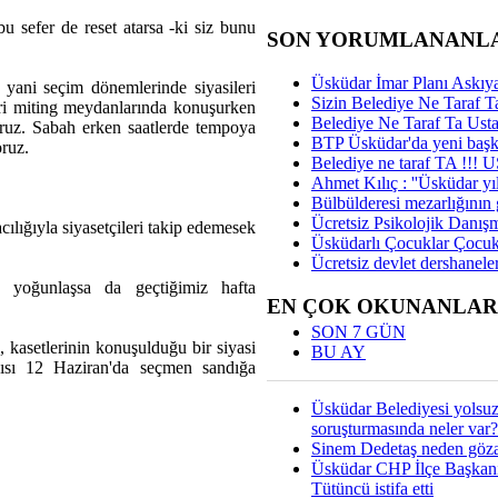
bu sefer de reset atarsa -ki siz bunu
SON YORUMLANANL
Üsküdar İmar Planı Askıya
 yani seçim dönemlerinde siyasileri
Sizin Belediye Ne Taraf Ta
eri miting meydanlarında konuşurken
Belediye Ne Taraf Ta Ust
ıyoruz. Sabah erken saatlerde tempoya
BTP Üsküdar'da yeni başka
oruz.
Belediye ne taraf TA !!!
Ahmet Kılıç : ''Üsküdar yıl
Bülbülderesi mezarlığının gi
Ücretsiz Psikolojik Danış
cılığıyla siyasetçileri takip edemesek
Üsküdarlı Çocuklar Çocuk
Ücretsiz devlet dershaneler
 yoğunlaşsa da geçtiğimiz hafta
EN ÇOK OKUNANLAR
SON 7 GÜN
n, kasetlerinin konuşulduğu bir siyasi
BU AY
ısı 12 Haziran'da seçmen sandığa
Üsküdar Belediyesi yolsu
soruşturmasında neler var?
Sinem Dedetaş neden gözal
Üsküdar CHP İlçe Başkan
Tütüncü istifa etti