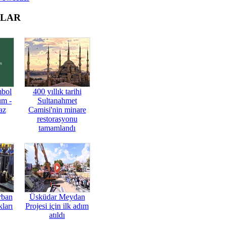
OLAR
mbol
400 yıllık tarihi
üm -
Sultanahmet
az
Camisi'nin minare
restorasyonu
tamamlandı
rban
Üsküdar Meydan
ları
Projesi için ilk adım
atıldı