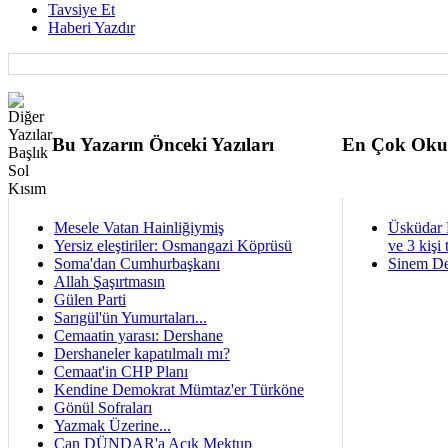
Tavsiye Et
Haberi Yazdır
Bu Yazarın Önceki Yazıları
En Çok Oku
Mesele Vatan Hainliğiymiş
Üsküdar 
Yersiz eleştiriler: Osmangazi Köprüsü
ve 3 kişi 
Soma'dan Cumhurbaşkanı
Sinem De
Allah Şaşırtmasın
Gülen Parti
Sarıgül'ün Yumurtaları...
Cemaatin yarası: Dershane
Dershaneler kapatılmalı mı?
Cemaat'in CHP Planı
Kendine Demokrat Mümtaz'er Türköne
Gönül Sofraları
Yazmak Üzerine...
Can DÜNDAR'a Açık Mektup