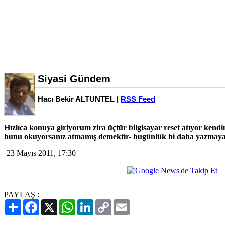
Siyasi Gündem
Hacı Bekir ALTUNTEL |
RSS Feed
Hızlıca konuya giriyorum zira üçtür bilgisayar reset atıyor kendine
bunu okuyorsanız atmamış demektir- bugünlük bi daha yazmay
23 Mayıs 2011, 17:30
PAYLAŞ :
Paylaş
Facebook
X
WhatsApp
LinkedIn
Copy
Email
Link