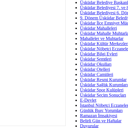
Av. Ş
Üsküdar Belediye Başkanl
Üsküdar Belediyesi 7. ve
İmar Sorunlarının Genel Ç
Üsküdar Belediyesi 6. Dö
9. Dönem Üsküdar Belediy
Çet
Üsküdar İlçe Emniyet Mü
Arakan Ner
Üsküdar Mahalleleri
Üsküdar Mahalle Muhtarla
Hüsam
Mahalleler ve Muhtarlar
Bayramın Mü
Üsküdar Kültür Merkezler
Üsküdar Nöbetçi Eczanele
Es
Üsküdar Bilgi Evleri
Ruhsal Yön
Üsküdar Semtleri
Üsküdar Okulları
Zülf
Üsküdar Otelleri
Üsküdar Kar
Üsküdar Camiileri
Üsküdar Resmi Kurumlar
Mus
Üsküdar Sağlık Kurumları
Üsküdar Spor Kulüpleri
Üsküdar Seçim Sonuçları
E-Devlet
İstanbul Nöbetçi Eczanele
Günlük Burç Yorumları
Ramazan İmsakiyesi
Belirli Gün ve Haftalar
Duyurular