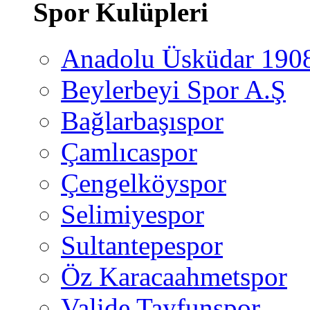
Spor Kulüpleri
Anadolu Üsküdar 190
Beylerbeyi Spor A.Ş
Bağlarbaşıspor
Çamlıcaspor
Çengelköyspor
Selimiyespor
Sultantepespor
Öz Karacaahmetspor
Valide Tayfunspor