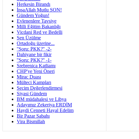
Herkesin Birandı
İnşaAllah Mutlu SON!
Gündem Yoğun!
Evlenenlere Tavsiye
Milli Eğitim Bakanlığı
Vicdani Red ve Bedelli
Sen Üzülme
Ortadoğu üzerine...
''Soru: PKK?'' -2-
Dahiyane bir fikir
''Soru: PKK?'' -1-
Srebrenica Katliamı
CHP'ye Yeni Öneri
Mirac Duası
Mülteci Kampları
Seçim Değerlendirmesi
Siyasi Gündem
BM müdahalesi ve Libya
Adayımız Zekeriya ERDİM
Haydi Cenneti Hayal Edelim
Bir Pazar Sabahı
Vira Bismillah