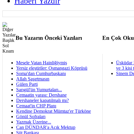
Haberi Yazdır
Bu Yazarın Önceki Yazıları
En Çok Oku
Mesele Vatan Hainliğiymiş
Üsküdar 
Yersiz eleştiriler: Osmangazi Köprüsü
ve 3 kişi 
Soma'dan Cumhurbaşkanı
Sinem De
Allah Şaşırtmasın
Gülen Parti
Sarıgül'ün Yumurtaları...
Cemaatin yarası: Dershane
Dershaneler kapatılmalı mı?
Cemaat'in CHP Planı
Kendine Demokrat Mümtaz'er Türköne
Gönül Sofraları
Yazmak Üzerine...
Can DÜNDAR'a Açık Mektup
Süt Bankası