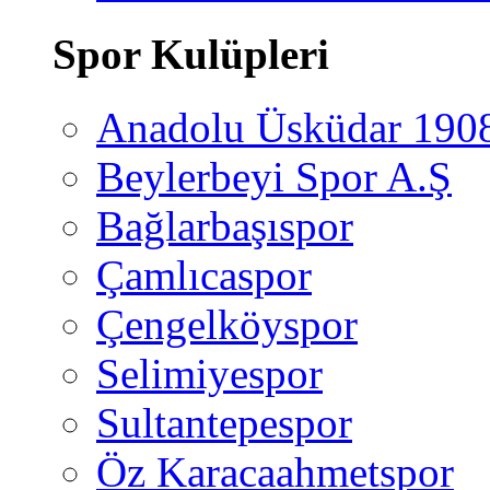
Spor Kulüpleri
Anadolu Üsküdar 190
Beylerbeyi Spor A.Ş
Bağlarbaşıspor
Çamlıcaspor
Çengelköyspor
Selimiyespor
Sultantepespor
Öz Karacaahmetspor