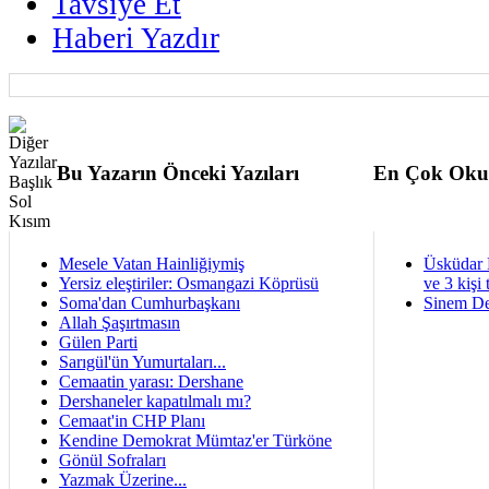
Tavsiye Et
Haberi Yazdır
Bu Yazarın Önceki Yazıları
En Çok Oku
Mesele Vatan Hainliğiymiş
Üsküdar 
Yersiz eleştiriler: Osmangazi Köprüsü
ve 3 kişi 
Soma'dan Cumhurbaşkanı
Sinem De
Allah Şaşırtmasın
Gülen Parti
Sarıgül'ün Yumurtaları...
Cemaatin yarası: Dershane
Dershaneler kapatılmalı mı?
Cemaat'in CHP Planı
Kendine Demokrat Mümtaz'er Türköne
Gönül Sofraları
Yazmak Üzerine...