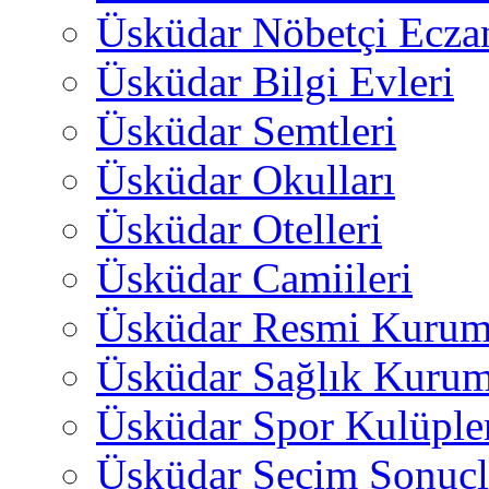
Üsküdar Nöbetçi Ecza
Üsküdar Bilgi Evleri
Üsküdar Semtleri
Üsküdar Okulları
Üsküdar Otelleri
Üsküdar Camiileri
Üsküdar Resmi Kurum
Üsküdar Sağlık Kurum
Üsküdar Spor Kulüple
Üsküdar Seçim Sonuçl