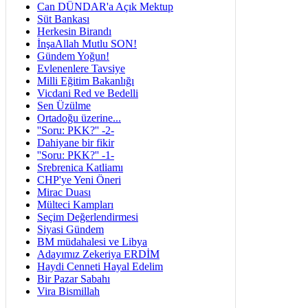
Can DÜNDAR'a Açık Mektup
Süt Bankası
Herkesin Birandı
İnşaAllah Mutlu SON!
Gündem Yoğun!
Evlenenlere Tavsiye
Milli Eğitim Bakanlığı
Vicdani Red ve Bedelli
Sen Üzülme
Ortadoğu üzerine...
''Soru: PKK?'' -2-
Dahiyane bir fikir
''Soru: PKK?'' -1-
Srebrenica Katliamı
CHP'ye Yeni Öneri
Mirac Duası
Mülteci Kampları
Seçim Değerlendirmesi
Siyasi Gündem
BM müdahalesi ve Libya
Adayımız Zekeriya ERDİM
Haydi Cenneti Hayal Edelim
Bir Pazar Sabahı
Vira Bismillah