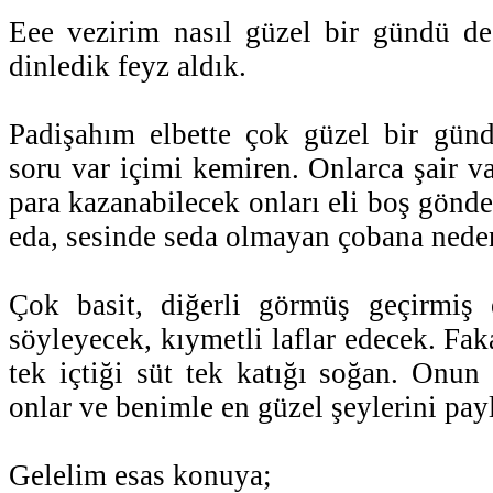
Eee vezirim nasıl güzel bir gündü de
dinledik feyz aldık.
Padişahım elbette çok güzel bir günd
soru var içimi kemiren. Onlarca şair var
para kazanabilecek onları eli boş gönder
eda, sesinde seda olmayan çobana nede
Çok basit, diğerli görmüş geçirmiş e
söyleyecek, kıymetli laflar edecek. Fa
tek içtiği süt tek katığı soğan. Onun 
onlar ve benimle en güzel şeylerini payl
Gelelim esas konuya;