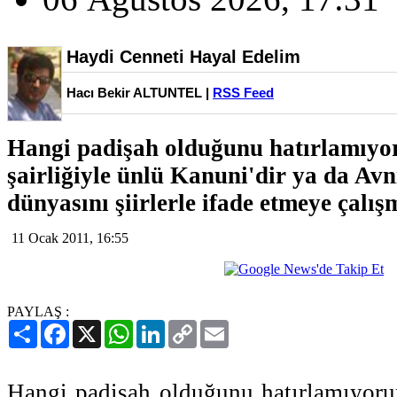
Haydi Cenneti Hayal Edelim
Hacı Bekir ALTUNTEL |
RSS Feed
Hangi padişah olduğunu hatırlamıy
şairliğiyle ünlü Kanuni'dir ya da Av
dünyasını şiirlerle ifade etmeye çalışm
11 Ocak 2011, 16:55
PAYLAŞ :
Paylaş
Facebook
X
WhatsApp
LinkedIn
Copy
Email
Link
Hangi padişah olduğunu hatırlamıyoru