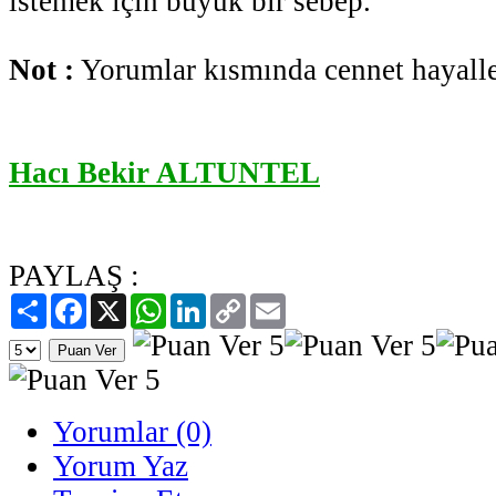
istemek için büyük bir sebep.
Not :
Yorumlar kısmında cennet hayalle
Hacı Bekir ALTUNTEL
PAYLAŞ :
Paylaş
Facebook
X
WhatsApp
LinkedIn
Copy
Email
Link
Yorumlar (0)
Yorum Yaz