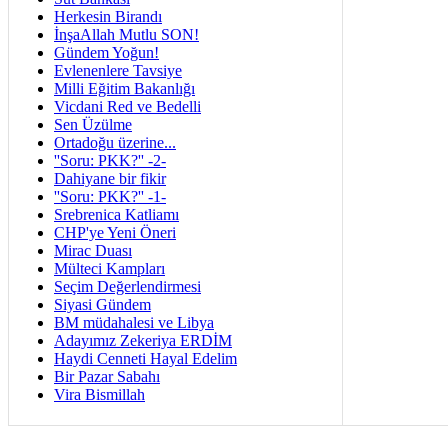
Herkesin Birandı
İnşaAllah Mutlu SON!
Gündem Yoğun!
Evlenenlere Tavsiye
Milli Eğitim Bakanlığı
Vicdani Red ve Bedelli
Sen Üzülme
Ortadoğu üzerine...
''Soru: PKK?'' -2-
Dahiyane bir fikir
''Soru: PKK?'' -1-
Srebrenica Katliamı
CHP'ye Yeni Öneri
Mirac Duası
Mülteci Kampları
Seçim Değerlendirmesi
Siyasi Gündem
BM müdahalesi ve Libya
Adayımız Zekeriya ERDİM
Haydi Cenneti Hayal Edelim
Bir Pazar Sabahı
Vira Bismillah