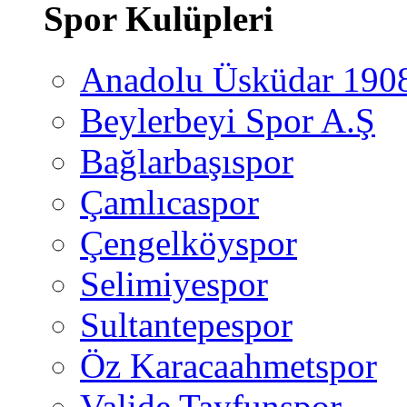
Spor Kulüpleri
Anadolu Üsküdar 190
Beylerbeyi Spor A.Ş
Bağlarbaşıspor
Çamlıcaspor
Çengelköyspor
Selimiyespor
Sultantepespor
Öz Karacaahmetspor
Valide Tayfunspor