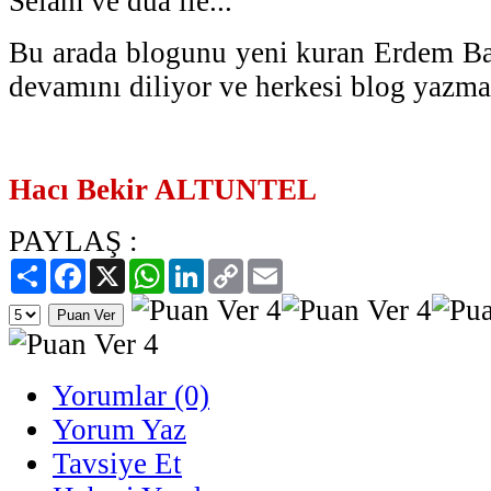
Selam ve dua ile...
Bu arada blogunu yeni kuran Erdem Balt
devamını diliyor ve herkesi blog yazma
Hacı Bekir ALTUNTEL
PAYLAŞ :
Paylaş
Facebook
X
WhatsApp
LinkedIn
Copy
Email
Link
Yorumlar (0)
Yorum Yaz
Tavsiye Et