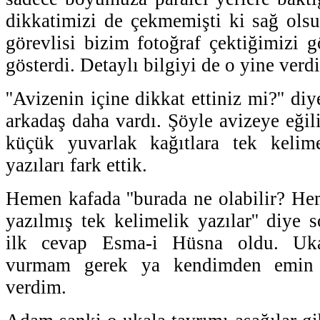
dikkatimizi de çekmemişti ki sağ ols
görevlisi bizim fotoğraf çektiğimizi g
gösterdi. Detaylı bilgiyi de o yine verdi
''Avizenin içine dikkat ettiniz mi?'' di
arkadaş daha vardı. Şöyle avizeye eğil
küçük yuvarlak kağıtlara tek kelim
yazıları fark ettik.
Hemen kafada ''burada ne olabilir? He
yazılmış tek kelimelik yazılar'' diye 
ilk cevap Esma-i Hüsna oldu. Ukal
vurmam gerek ya kendimden emin b
verdim.