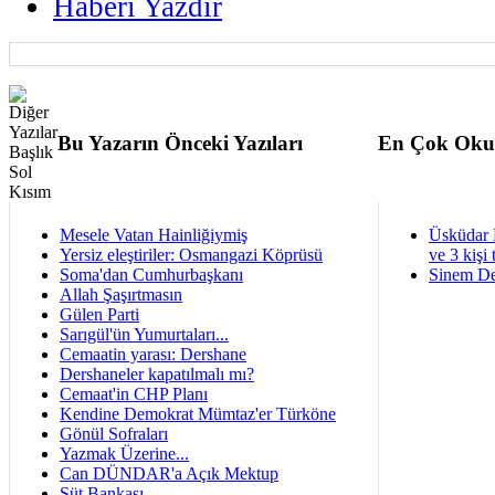
Haberi Yazdır
Bu Yazarın Önceki Yazıları
En Çok Oku
Mesele Vatan Hainliğiymiş
Üsküdar 
Yersiz eleştiriler: Osmangazi Köprüsü
ve 3 kişi 
Soma'dan Cumhurbaşkanı
Sinem De
Allah Şaşırtmasın
Gülen Parti
Sarıgül'ün Yumurtaları...
Cemaatin yarası: Dershane
Dershaneler kapatılmalı mı?
Cemaat'in CHP Planı
Kendine Demokrat Mümtaz'er Türköne
Gönül Sofraları
Yazmak Üzerine...
Can DÜNDAR'a Açık Mektup
Süt Bankası