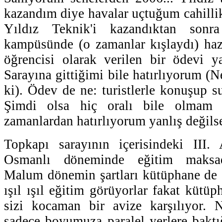
kazandım diye havalar uçtuğum cahillik
Yıldız Teknik'i kazandıktan sonr
kampüsünde (o zamanlar kışlaydı) haz
öğrencisi olarak verilen bir ödevi 
Sarayına gittiğimi bile hatırlıyorum 
ki). Ödev de ne: turistlerle konuşup s
Şimdi olsa hiç oralı bile olmam 
zamanlardan hatırlıyorum yanlış değilse
Topkapı sarayının içerisindeki III
Osmanlı döneminde eğitim maksadı
Malum dönemin şartları kütüphane de 
ışıl ışıl eğitim görüyorlar fakat kütüp
sizi kocaman bir avize karşılıyor.
sadece boyumuza paralel yerlere baktı