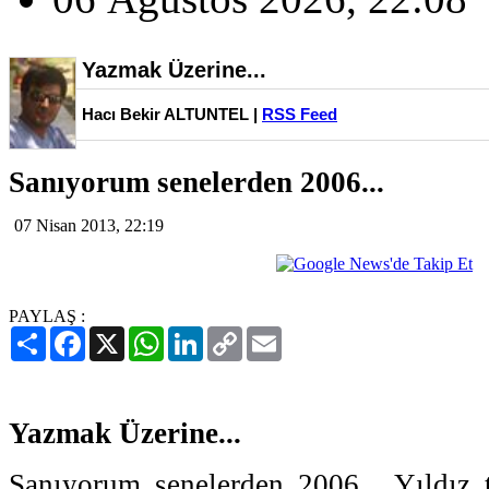
Yazmak Üzerine...
Hacı Bekir ALTUNTEL |
RSS Feed
Sanıyorum senelerden 2006...
07 Nisan 2013, 22:19
PAYLAŞ :
Paylaş
Facebook
X
WhatsApp
LinkedIn
Copy
Email
Link
Yazmak Üzerine...
Sanıyorum senelerden 2006... Yıldız t