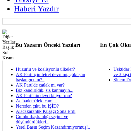
Haberi Yazdır
Bu Yazarın Önceki Yazıları
En Çok Oku
Huzurlu ve koalisyonlu ülkeler?
Üsküdar 
AK Parti için fetret devri mi, çöküşün
ve 3 kişi 
başlangıcı mı?..
Sinem De
AK Parti'de çatlak mı var?
Biz kandırıldık, siz kanmayın...
AK Parti'nin devri bitiyor mu?
Acıbadem'deki cami...
Nereden çıktı bu IŞİD?
Alacakaranlık Kuşağı Sona Erdi
Cumhurbaşkanlığı seçimi ve
düşündürdükleri...
Yerel Basın Seçim Kazandırmıyormuş!..