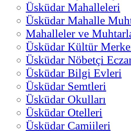
Üsküdar Mahalleleri
Üsküdar Mahalle Muht
Mahalleler ve Muhtarl
Üsküdar Kültür Merkez
Üsküdar Nöbetçi Ecza
Üsküdar Bilgi Evleri
Üsküdar Semtleri
Üsküdar Okulları
Üsküdar Otelleri
Üsküdar Camiileri