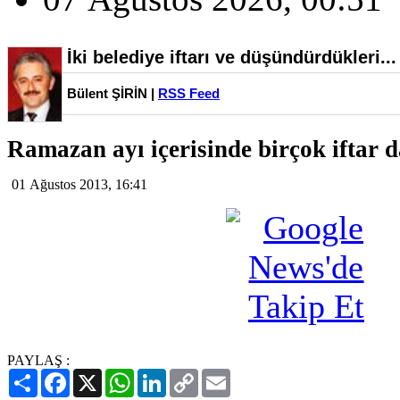
İki belediye iftarı ve düşündürdükleri...
Bülent ŞİRİN |
RSS Feed
Ramazan ayı içerisinde birçok iftar da
01 Ağustos 2013, 16:41
PAYLAŞ :
Paylaş
Facebook
X
WhatsApp
LinkedIn
Copy
Email
Link