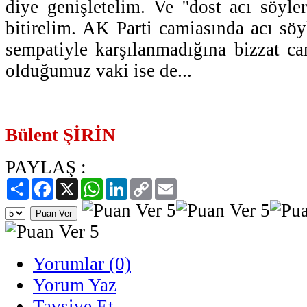
diye genişletelim. Ve ''dost acı söyle
bitirelim. AK Parti camiasında acı sö
sempatiyle karşılanmadığına bizzat can
olduğumuz vaki ise de...
Bülent ŞİRİN
PAYLAŞ :
Paylaş
Facebook
X
WhatsApp
LinkedIn
Copy
Email
Link
Yorumlar (0)
Yorum Yaz
Tavsiye Et