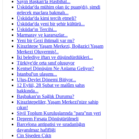
Sayın Başkan'la Hasbihal...
Üsküdar'da mühim olan üç puan(dı), şimdi
gelecek maçlara bakmalı...
Üsküdar'da kimi tercih etmeli?
Üsküdar'da yeni bir şehir kültürü...
Üsküdar'ın Tercihi...
Marmaray ve kararsızlar...
Yeni bir Gezi ihtimali var mı?
Kirazlıtepe Yaşam Merkezi, Boğaziçi Yaşam
Merkezi Oluvermiş!..
İki belediye iftarı ve düşündürdükleri...
Türkiye'de orta sınıf oluşuyor
Kentsel Dönüşüm Ne Anlama Geliyor?
İstanbul'un ulaşımı...
Ulus-Devlet Dönemi Bitiyor...
12 Eylül, 28 Şubat ve malûm şahıs
hakkında...
Başbakan'ın Sağlık Durumu?
Kirazlıtepeliler, Yaşam Merkezi'nize sahip
çıkın!
Sivil Toplum Kuruluşlarında ''para''nın yeri
Deprem Fırsata Dönüştürülmeli
Barcelona antipatisi ve sıradanlığın
dayanılmaz hafifliği
Cin Şişeden Çıktı