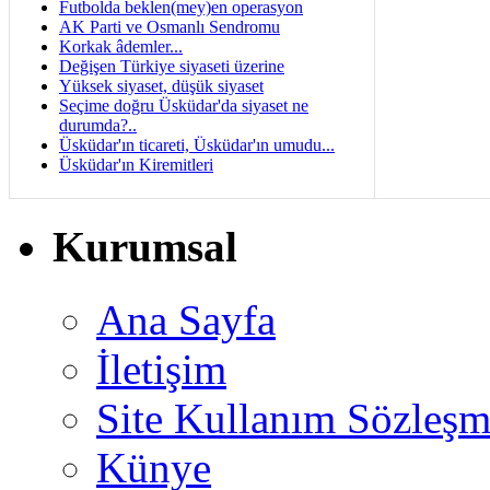
Futbolda beklen(mey)en operasyon
AK Parti ve Osmanlı Sendromu
Korkak âdemler...
Değişen Türkiye siyaseti üzerine
Yüksek siyaset, düşük siyaset
Seçime doğru Üsküdar'da siyaset ne
durumda?..
Üsküdar'ın ticareti, Üsküdar'ın umudu...
Üsküdar'ın Kiremitleri
Kurumsal
Ana Sayfa
İletişim
Site Kullanım Sözleşm
Künye