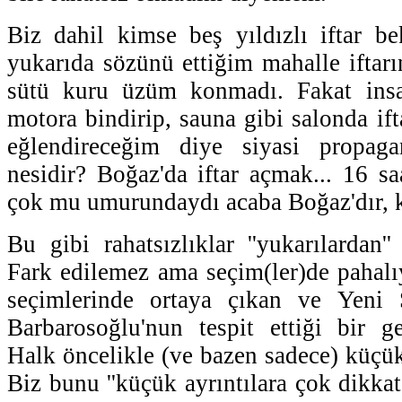
Biz dahil kimse beş yıldızlı iftar b
yukarıda sözünü ettiğim mahalle ifta
sütü kuru üzüm konmadı. Fakat insanl
motora bindirip, sauna gibi salonda ift
eğlendireceğim diye siyasi propa
nesidir? Boğaz'da iftar açmak... 16 sa
çok mu umurundaydı acaba Boğaz'dır, ku
Bu gibi rahatsızlıklar ''yukarılardan''
Fark edilemez ama seçim(ler)de pahalıy
seçimlerinde ortaya çıkan ve Yeni 
Barbarosoğlu'nun tespit ettiği bir g
Halk öncelikle (ve bazen sadece) küçük
Biz bunu ''küçük ayrıntılara çok dikkat