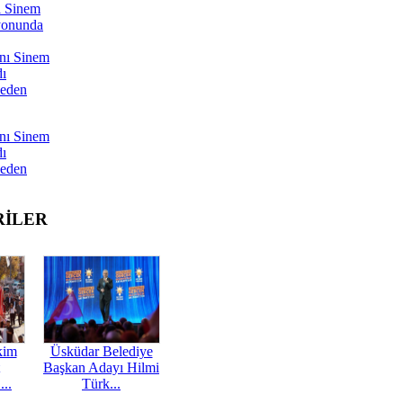
ı Sinem
yonunda
nı Sinem
dı
Neden
nı Sinem
dı
Neden
RİLER
kim
Üsküdar Belediye
Başkan Adayı Hilmi
...
Türk...