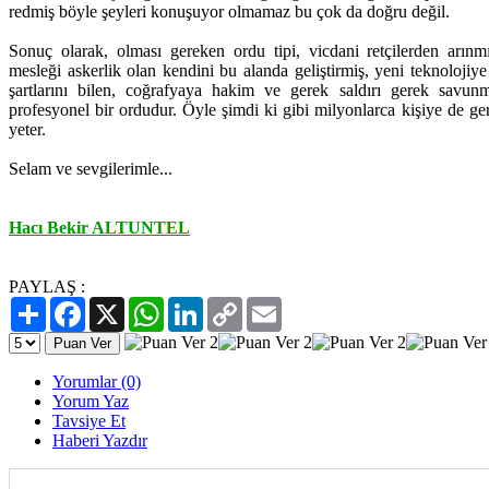
redmiş böyle şeyleri konuşuyor olmamaz bu çok da doğru değil.
Sonuç olarak, olması gereken ordu tipi, vicdani retçilerden arınmı
mesleği askerlik olan kendini bu alanda geliştirmiş, yeni teknolojiye
şartlarını bilen, coğrafyaya hakim ve gerek saldırı gerek savunma
profesyonel bir ordudur. Öyle şimdi ki gibi milyonlarca kişiye de ge
yeter.
Selam ve sevgilerimle...
Hacı Bekir ALTUNTEL
PAYLAŞ :
Paylaş
Facebook
X
WhatsApp
LinkedIn
Copy
Email
Link
Yorumlar (0)
Yorum Yaz
Tavsiye Et
Haberi Yazdır