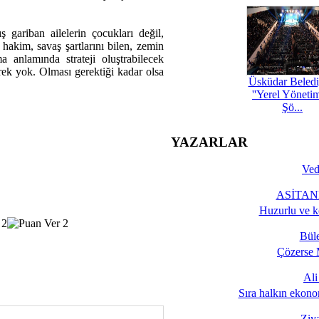
ş gariban ailelerin çocukları değil,
 hakim, savaş şartlarını bilen, zemin
 anlamında strateji oluştrabilecek
rek yok. Olması gerektiği kadar olsa
Üsküdar Beledi
''Yerel Yöneti
Şö...
YAZARLAR
Ved
ASİTANE
Huzurlu ve k
Bül
Çözerse 
Al
Sıra halkın ekono
Ziy