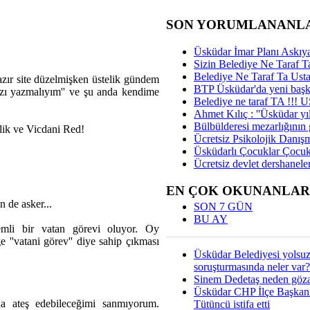
SON YORUMLANANL
Üsküdar İmar Planı Askıya
Sizin Belediye Ne Taraf Ta
Belediye Ne Taraf Ta Ust
zır site düzelmişken üstelik gündem
BTP Üsküdar'da yeni başka
azı yazmalıyım'' ve şu anda kendime
Belediye ne taraf TA !!!
Ahmet Kılıç : ''Üsküdar yıl
Bülbülderesi mezarlığının gi
lik ve Vicdani Red!
Ücretsiz Psikolojik Danış
Üsküdarlı Çocuklar Çocuk
Ücretsiz devlet dershaneler
EN ÇOK OKUNANLAR
 de asker...
SON 7 GÜN
BU AY
mli bir vatan görevi oluyor. Oy
e ''vatani görev'' diye sahip çıkması
Üsküdar Belediyesi yolsu
soruşturmasında neler var?
Sinem Dedetaş neden gözal
Üsküdar CHP İlçe Başkan
a ateş edebileceğimi sanmıyorum.
Tütüncü istifa etti