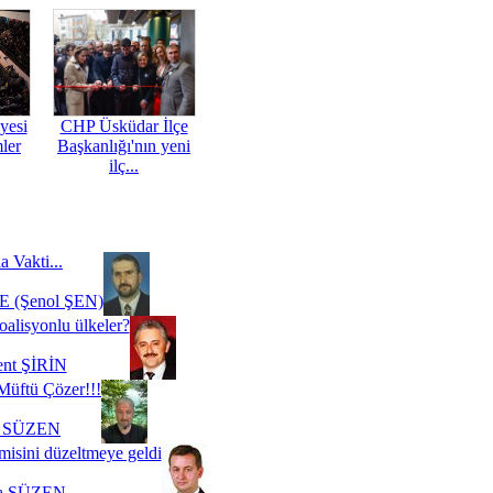
yesi
CHP Üsküdar İlçe
mler
Başkanlığı'nın yeni
ilç...
a Vakti...
 (Şenol ŞEN)
oalisyonlu ülkeler?
ent ŞİRİN
Müftü Çözer!!!
i SÜZEN
misini düzeltmeye geldi
a SÜZEN