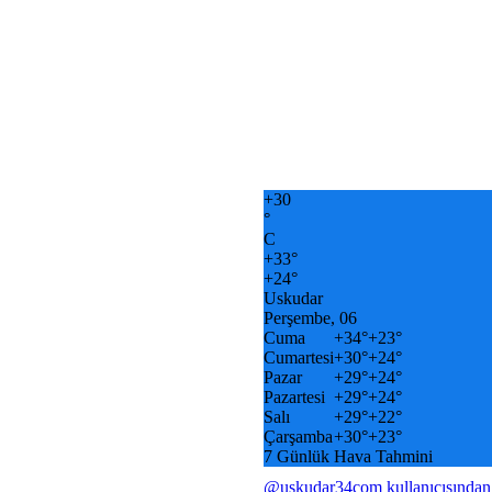
+
30
°
C
+
33°
+
24°
Uskudar
Perşembe, 06
Cuma
+
34°
+
23°
Cumartesi
+
30°
+
24°
Pazar
+
29°
+
24°
Pazartesi
+
29°
+
24°
Salı
+
29°
+
22°
Çarşamba
+
30°
+
23°
7 Günlük Hava Tahmini
@uskudar34com kullanıcısından