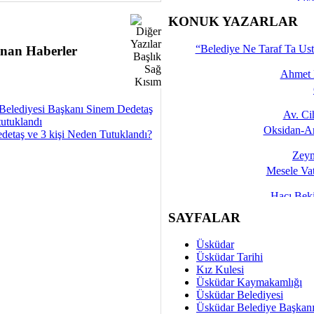
İşte 
KONUK YAZARLAR
Yalçın
“Belediye Ne Taraf Ta Ust
nan Haberler
Ahmet 
Belediyesi Başkanı Sinem Dedetaş
Av. C
tutuklandı
Oksidan-An
detaş ve 3 kişi Neden Tutuklandı?
Zeyn
Mesele Vat
Hacı Be
Okullarda M
SAYFALAR
Mesu
Üsküdar
Dünya Fani, Ama Kısa
Üsküdar Tarihi
Kız Kulesi
Sav
Üsküdar Kaymakamlığı
Hukukun Adale
Üsküdar Belediyesi
Üsküdar Belediye Başkan