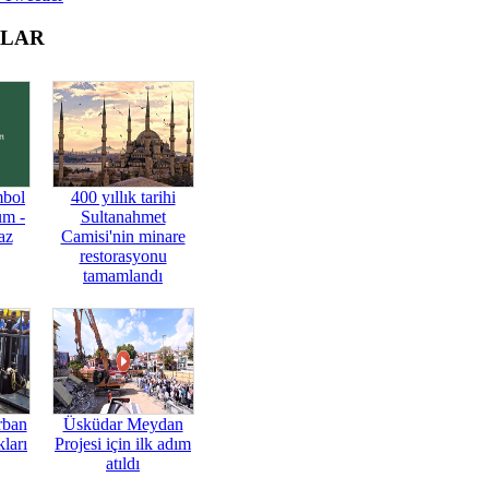
OLAR
mbol
400 yıllık tarihi
üm -
Sultanahmet
az
Camisi'nin minare
restorasyonu
tamamlandı
rban
Üsküdar Meydan
ları
Projesi için ilk adım
atıldı