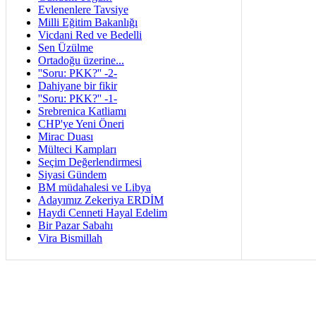
Evlenenlere Tavsiye
Milli Eğitim Bakanlığı
Vicdani Red ve Bedelli
Sen Üzülme
Ortadoğu üzerine...
''Soru: PKK?'' -2-
Dahiyane bir fikir
''Soru: PKK?'' -1-
Srebrenica Katliamı
CHP'ye Yeni Öneri
Mirac Duası
Mülteci Kampları
Seçim Değerlendirmesi
Siyasi Gündem
BM müdahalesi ve Libya
Adayımız Zekeriya ERDİM
Haydi Cenneti Hayal Edelim
Bir Pazar Sabahı
Vira Bismillah