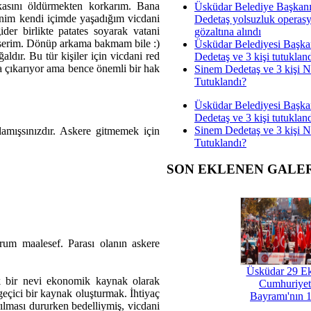
asını öldürmekten korkarım. Bana
Üsküdar Belediye Başkan
nim kendi içimde yaşadığım vicdani
Dedetaş yolsuzluk operas
er birlikte patates soyarak vatani
gözaltına alındı
 keserim. Dönüp arkama bakmam bile :)
Üsküdar Belediyesi Başka
ldır. Bu tür kişiler için vicdani red
Dedetaş ve 3 kişi tutuklan
a çıkarıyor ama bence önemli bir hak
Sinem Dedetaş ve 3 kişi 
Tutuklandı?
Üsküdar Belediyesi Başka
Dedetaş ve 3 kişi tutuklan
Sinem Dedetaş ve 3 kişi 
lamışsınızdır. Askere gitmemek için
Tutuklandı?
SON EKLENEN GALE
rum maalesef. Parası olanın askere
Üsküdar 29 E
ık bir nevi ekonomik kaynak olarak
Cumhuriyet
geçici bir kaynak oluşturmak. İhtiyaç
Bayramı'nın 1
rılması dururken bedelliymiş, vicdani