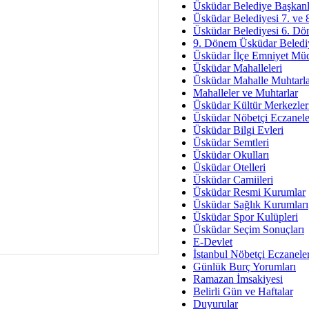
Av. Ş
Üsküdar Belediye Başkanl
Üsküdar Belediyesi 7. ve
İmar Sorunlarının Genel Ç
Üsküdar Belediyesi 6. Dö
9. Dönem Üsküdar Belediy
Çet
Üsküdar İlçe Emniyet Mü
Arakan Ner
Üsküdar Mahalleleri
Üsküdar Mahalle Muhtarla
Hüsam
Mahalleler ve Muhtarlar
Bayramın Mü
Üsküdar Kültür Merkezler
Üsküdar Nöbetçi Eczanele
Es
Üsküdar Bilgi Evleri
Ruhsal Yön
Üsküdar Semtleri
Üsküdar Okulları
Zülf
Üsküdar Otelleri
Üsküdar Kar
Üsküdar Camiileri
Üsküdar Resmi Kurumlar
Mus
Üsküdar Sağlık Kurumları
Üsküdar Spor Kulüpleri
Üsküdar Seçim Sonuçları
E-Devlet
İstanbul Nöbetçi Eczanele
Günlük Burç Yorumları
Ramazan İmsakiyesi
Belirli Gün ve Haftalar
Duyurular