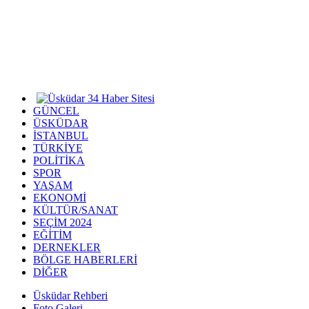
GÜNCEL
ÜSKÜDAR
İSTANBUL
TÜRKİYE
POLİTİKA
SPOR
YAŞAM
EKONOMİ
KÜLTÜR/SANAT
SEÇİM 2024
EĞİTİM
DERNEKLER
BÖLGE HABERLERİ
DİĞER
Üsküdar Rehberi
Foto Galeri