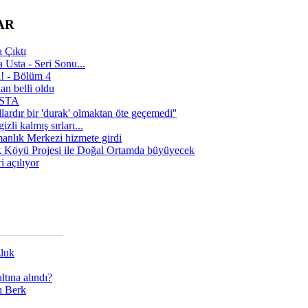
AR
 Çıktı
 Usta - Seri Sonu...
a! - Bölüm 4
n belli oldu
 USTA
lardır bir 'durak' olmaktan öte geçemedi''
zli kalmış sırları...
manlık Merkezi hizmete girdi
 Köyü Projesi ile Doğal Ortamda büyüyecek
i açılıyor
zluk
tına alındı?
ı Berk