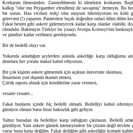
Korkarım ölmesinden. Zannedilmesin ki ölmekten korkarım. Başk
kalkıp ''olur mu Peygamber efendimiz de savaşmış'' demeyin. Bu be
bir sorun. Haa vicdani redçi olur muyum bilemiyorum en kötü gid
görevimi (!) yaparım. Patateslere bıçak doğrultur onları dilim dilim
Fakat benim gibi askere gidemeyecek kadar karşı olanlar olabilir, doğa
olmalıdır. Bakmayın Türkiye bu yasayı Avrupa Konseyi'nin baskısıyl
ve şimdiye kadar verilmesi gerekiyordu.
Bir de bedelli olayı var.
Yukarıda anlattığım şeylerden aslında askerliğe karşı olduğumu an
denenen her yorulu makul kabul ediyorum.
Bir çok kişinin askere gitmemek için açıktan üniversite okuması,
İnsanların yurt dışında ikamet etmesi,
Çürük raporu almak için kendilerine zarar vermesi,
vesaire vesaire...
Fakat bunların içinde hiç bedelli olmadı. Bedelliyi kabul edemiyo
gitmiyor olması bana biraz haksızlık gibi geliyor.
Yalnız buradan da bedelliye karşı olduğum çıkmasın. Bedelli art
görülüyor. Yani askere gitmek istemeyenlere bir çözüm değil devlete 
varsa buna karşı değilim. Fakat dediğim gibi askerliğin komple kaldı