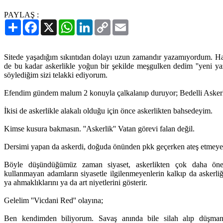
PAYLAŞ :
Paylaş
Facebook
X
WhatsApp
LinkedIn
Copy
Email
Link
Sitede yaşadığım sıkıntıdan dolayı uzun zamandır yazamıyordum. Ha
de bu kadar askerlikle yoğun bir şekilde meşgulken dedim ''yeni y
söylediğim sizi telakki ediyorum.
Efendim gündem malum 2 konuyla çalkalanıp duruyor; Bedelli Asker
İkisi de askerlikle alakalı olduğu için önce askerlikten bahsedeyim.
Kimse kusura bakmasın. ''Askerlik'' Vatan görevi falan değil.
Dersimi yapan da askerdi, doğuda önünden pkk geçerken ateş etmeyen
Böyle düşündüğümüz zaman siyaset, askerlikten çok daha öne
kullanmayan adamların siyasetle ilgilenmeyenlerin kalkıp da askerliğ
ya ahmaklıklarını ya da art niyetlerini gösterir.
Gelelim ''Vicdani Red'' olayına;
Ben kendimden biliyorum. Savaş anında bile silah alıp düşman