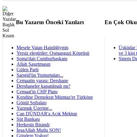
Bu Yazarın Önceki Yazıları
En Çok Oku
Mesele Vatan Hainliğiymiş
Üsküdar 
Yersiz eleştiriler: Osmangazi Köprüsü
ve 3 kişi 
Soma'dan Cumhurbaşkanı
Sinem De
Allah Şaşırtmasın
Gülen Parti
Sarıgül'ün Yumurtaları...
Cemaatin yarası: Dershane
Dershaneler kapatılmalı mı?
Cemaat'in CHP Planı
Kendine Demokrat Mümtaz'er Türköne
Gönül Sofraları
Yazmak Üzerine...
Can DÜNDAR'a Açık Mektup
Süt Bankası
Herkesin Birandı
İnşaAllah Mutlu SON!
Gündem Yoğun!