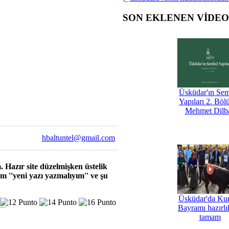
SON EKLENEN VİDE
Üsküdar'ın Se
Yapıları 2. Böl
Mehmet Dilb
hbaltuntel@gmail.com
 Hazır site düzelmişken üstelik
 ''yeni yazı yazmalıyım'' ve şu
Üsküdar'da Ku
Bayramı hazırlık
tamam