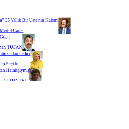
Biz buyuz...
 SOYSEVİNÇ
a” 35 Yıllık Bir Usta'nın Kalemi
Mertol Canel
Göç ;
ihan TUFAN
tioksidan nedir?
ep Seçkin
an Hainliğiymiş
kir ALTUNTEL
adde Bağımlılığı
t Kaymakçı
 Bir Süre De Olsa Burdayız
aş ŞENEL
ti Kalmadı Üstadım!
ı